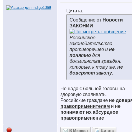
Цитата:
Сообщение от
Новости
ЗАКОНИИ
Российское
законодательство
противоречиво и
не
понятно
для
большинства граждан,
которые, к тому же,
не
доверяют закону
.
Не надо с больной головы на
здоровую сваливать.
Российские граждане
не довер
правоприменителям
и
не
понимают их
абсурдное
правоприменение
В Минюст
Цитата