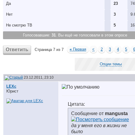
Да
23
74
Нет
3
9.
Не смотрю ТВ
5
16
Голосовавшие:
31
. Вы ещё не голосовали в этом опросе
Ответить
«
Первая
<
2
3
4
5
Страница 7 из 7
Опции темы
23.12.2011, 23:10
LEXc
Юрист
Цитата:
Сообщение от
mangusta
да у меня его в жизни не
было