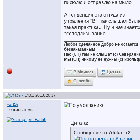
писюлю и отправлю на мыло.
А тенденция эта оттуда из
упраления "В", так слышал был
такая практика... Ну и начинаетс
эссподлизывание...
__________________
Любое сделанное добро не остается
безнаказанным
Нас (СП) там не слышат (с) Северяни
Мы (СП) никому не нужны (с) Изольд
В Минюст
Цитата
Спасибо
14.01.2013, 20:27
Fart56
Пользователь
Цитата:
Сообщение от
Aleks_72