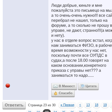
Люди добрые, киньте и мне
пожалуйста это письмецо на мы
а то очень-очень нужно!!! все са
перебрал не нашел, только на
форуме, а то сколько не прошу 
управе, не дают, странно!!!(а мо
и нету).
у нас в отделе вопрос встал, ког
нам заниматься ФИЗО, в рабоч
время возможности у нас нет,
поскольку почти все ОУПДС в
судах,а после 18.00 говорят на
каком основании,конкретного
приказа с управы нет??? а
заниматься то надо......
В Минюст
Цитата
Спасибо
Ответить
«
Первая
<
13
18
19
Страница 23 из 30