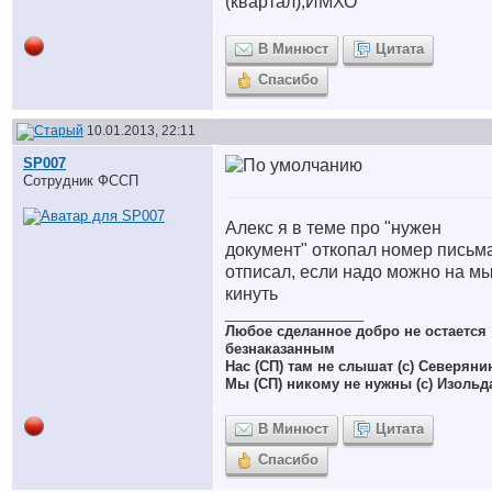
(квартал),ИМХО
В Минюст
Цитата
Спасибо
10.01.2013, 22:11
SP007
Сотрудник ФССП
Алекс я в теме про "нужен
документ" откопал номер письма
отписал, если надо можно на м
кинуть
__________________
Любое сделанное добро не остается
безнаказанным
Нас (СП) там не слышат (с) Северяни
Мы (СП) никому не нужны (с) Изольд
В Минюст
Цитата
Спасибо