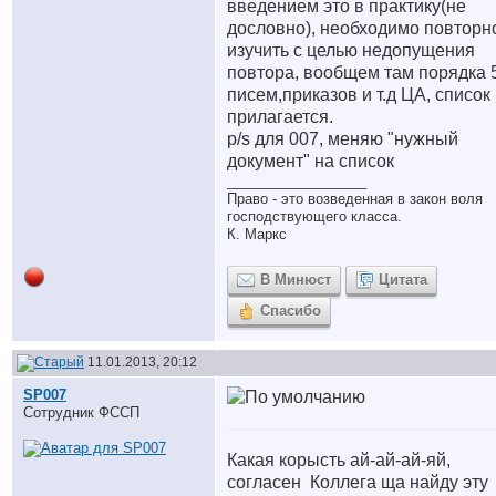
введением это в практику(не
дословно), необходимо повторн
изучить с целью недопущения
повтора, вообщем там порядка 
писем,приказов и т.д ЦА, список
прилагается.
p/s для 007, меняю "нужный
документ" на список
__________________
Право - это возведенная в закон воля
господствующего класса.
К. Маркс
В Минюст
Цитата
Спасибо
11.01.2013, 20:12
SP007
Сотрудник ФССП
Какая корысть ай-ай-ай-яй,
согласен
Коллега ща найду эту