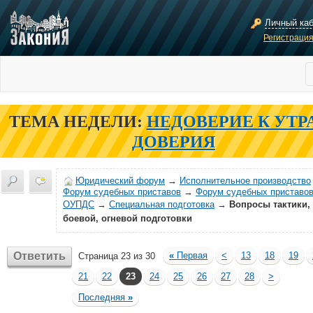
Личный ка
Регистраци
ТЕМА НЕДЕЛИ:
НЕДОВЕРИЕ К УТР
ДОВЕРИЯ
Юридический форум
→
Исполнительное производство
Форум судебных приставов
→
Форум судебных приставов
ОУПДС
→
Специальная подготовка
→
Вопросы тактики,
боевой, огневой подготовки
Ответить
«
Первая
<
13
18
19
Страница 23 из 30
21
22
23
24
25
26
27
28
>
Последняя
»