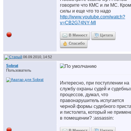
говорите что КМС и ли МС. Кро
силы и еще что то надо
http://www.youtube.com/watch?
v=CB2G74NY-MI
В Минюст
Цитата
Спасибо
06.09.2010, 14:52
Sobrat
Пользователь
Интересно, при поступлении на
службу охраны судей и судебны
процессов, думал, что
правонарушитель испугается
черной формы судебного прист
и пистолета, который не приме
в помещении? :assassin:
В Минюст
Цитата