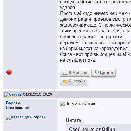
победы достигаются нанесение
ударов
Против айкидо ничего не имею -
демонстрация приемов смотрит
завораживающе. С практическо
точки зрения - не знаю - опять ж
боях без правил - по разным
версиям - слышишь - этот приш
из борьбы,этот из каратэ,тот из
бокса - вот про выходцев из айк
не слышал пока.
В Минюст
Цитата
Спасибо
04.08.2010, 10:26
Верлан
Пользователь
Цитата:
Сообщение от
Odinn