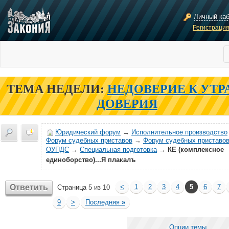
Личный ка
Регистраци
ТЕМА НЕДЕЛИ:
НЕДОВЕРИЕ К УТР
ДОВЕРИЯ
Юридический форум
→
Исполнительное производство
Форум судебных приставов
→
Форум судебных приставов
ОУПДС
→
Специальная подготовка
→
КЕ (комплексное
единоборство)...Я плакалъ
Ответить
<
1
2
3
4
5
6
7
Страница 5 из 10
9
>
Последняя
»
Опции темы