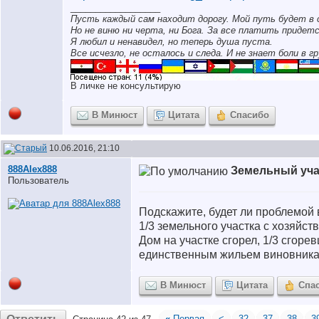
__________________
Пусть каждый сам находит дорогу. Мой путь будет в 
Но не виню ни черта, ни Бога. За все платить придетс
Я любил и ненавидел, но теперь душа пуста.
Все исчезло, не осталось и следа. И не знает боли в гр
В личке не консультирую
В Минюст
Цитата
Спасибо
10.06.2016, 21:10
888Alex888
Земельный уча
Пользователь
Подскажите, будет ли проблемой в
1/3 земельного участка с хозяйс
Дом на участке сгорел, 1/3 сгор
единственным жильем виновника
В Минюст
Цитата
Спа
«
Первая
<
32
37
38
3