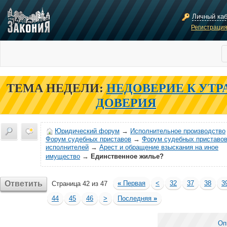
Личный ка
Регистраци
ТЕМА НЕДЕЛИ:
НЕДОВЕРИЕ К УТР
ДОВЕРИЯ
Юридический форум
→
Исполнительное производство
Форум судебных приставов
→
Форум судебных приставов
исполнителей
→
Арест и обращение взыскания на иное
имущество
→
Единственное жилье?
Ответить
«
Первая
<
32
37
38
3
Страница 42 из 47
44
45
46
>
Последняя
»
Оп