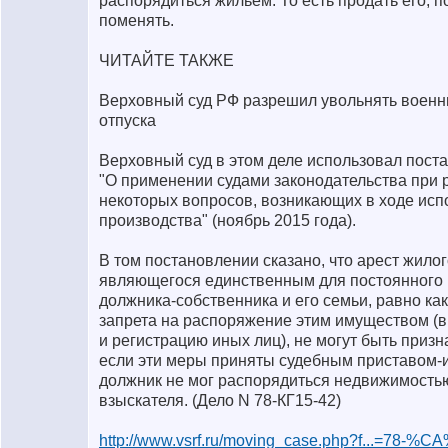
распорядиться жильем. То есть продать его, п
поменять.
ЧИТАЙТЕ ТАКЖЕ
Верховный суд РФ разрешил увольнять военны
отпуска
Верховный суд в этом деле использовал пос
"О применении судами законодательства при
некоторых вопросов, возникающих в ходе исп
производства" (ноябрь 2015 года).
В том постановлении сказано, что арест жило
являющегося единственным для постоянного
должника-собственника и его семьи, равно ка
запрета на распоряжение этим имуществом (в
и регистрацию иных лиц), не могут быть приз
если эти меры приняты судебным приставом-
должник не мог распорядиться недвижимость
взыскателя. (Дело N 78-КГ15-42)
http://www.vsrf.ru/moving_case.php?f...=78-%C