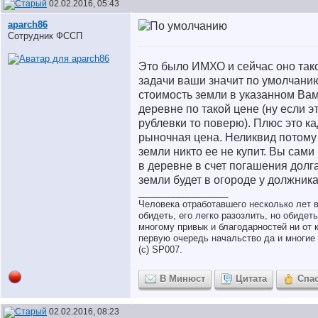
02.02.2016, 05:43
aparch86
Сотрудник ФССП
Это было ИМХО и сейчас оно тако
задачи ваши значит по умолчани
стоимость земли в указанном Вам
деревне по такой цене (ну если э
рублевки то поверю). Плюс это к
рыночная цена. Неликвид потому 
земли никто ее не купит. Вы сами
в деревне в счет погашения долг
земли будет в огороде у должника
__________________
Человека отработавшего несколько лет 
обидеть, его легко разозлить, но обидет
многому привык и благодарностей ни от к
первую очередь начальство да и многие 
(с) SP007.
В Минюст
Цитата
Спа
02.02.2016, 08:23