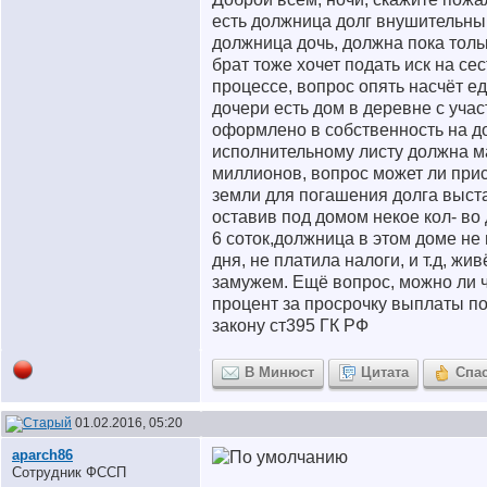
есть должница долг внушительны
должница дочь, должна пока толь
брат тоже хочет подать иск на сес
процессе, вопрос опять насчёт е
дочери есть дом в деревне с участ
оформлено в собственность на до
исполнительному листу должна м
миллионов, вопрос может ли прис
земли для погашения долга выст
оставив под домом некое кол- во
6 соток,должница в этом доме не
дня, не платила налоги, и т.д, жив
замужем. Ещё вопрос, можно ли ч
процент за просрочку выплаты по
закону ст395 ГК РФ
В Минюст
Цитата
Спа
01.02.2016, 05:20
aparch86
Сотрудник ФССП