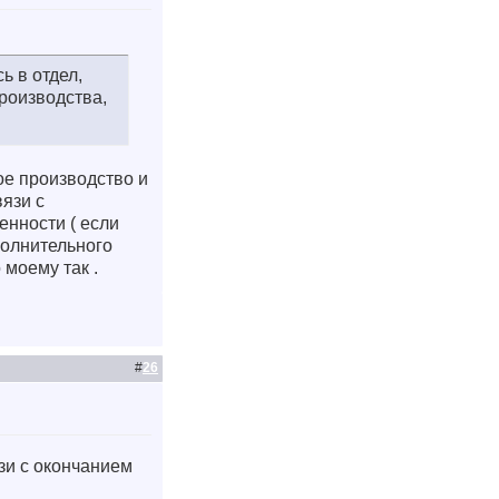
ь в отдел,
роизводства,
ое производство и
вязи с
енности ( если
полнительного
 моему так .
#
26
язи с окончанием