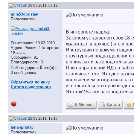
28.03.2011, 07:12
mila53-ipristav
Пользователь
В интернете нашла:
Законом установлен срок-18 -
Регистрация: 19.03.2010
храниться в архиве ( что и 
Адрес: Россия / Татарстан
Инструкции по документацион
/ Казань
структурных подразделениях 
Сообщений: 91
в приказах и законодательных
Благодарности: 0
0
При направлении ИД на работ
Поблагодарили
раз(а) в
0 сообщениях
оканчивает его. Это две разны
увольнением возвратилась в 
Обратиться по нику
исполнительного производства
Цитата выделенного
Это так? Каким законодательн
В Минюст
Цитата
28.03.2011, 19:17
lana-ipristav
Пользователь