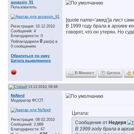
assassin_91
Пользователь
[quote name='амид']а лист са
В 1999 году брала в архиве к
Регистрация: 10.12.2010
Сообщений: 4
говорят, что он утерян. Но су
Благодарности: 0
0
Поблагодарили
раз(а) в
0 сообщениях
Обратиться по нику
Цитата выделенного
В Минюст
Цитата
13.12.2010, 08:48
NsNord
Модератор ФССП
Цитата:
Регистрация: 08.02.2010
Сообщение от
Недеря
Сообщений: 2,889
В 1999 году брала в арх
Благодарности: 67