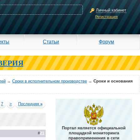
Личный кабинет
Регистрация
екты
Статьи
Форум
ВЕРИЯ
лей
→
Сроки в исполнительном производстве
→
Сроки и основания
7
>
Последняя
»
Портал является официальной
площадкой мониторинга
#
21
правоприменения в сети