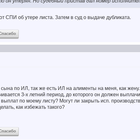
то он утерян. Но судебный пристав дал номер исполните
от СПИ об утере листа. Затем в суд о выдаче дубликата.
Спасибо
ына по ИЛ, так же есть ИЛ на алименты на меня, как жену
нчивается 3-х летний период, до которого он должен выплач
выплат по моему листу? Могут ли закрыть исп. производст
елать, как избежать такого?
Спасибо