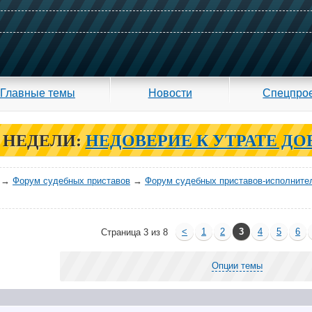
Главные темы
Новости
Спецпро
 НЕДЕЛИ:
НЕДОВЕРИЕ К УТРАТЕ ДО
→
Форум судебных приставов
→
Форум судебных приставов-исполните
<
1
2
3
4
5
6
Страница 3 из 8
Опции темы