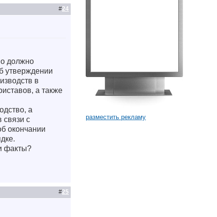
#
24
во должно
Об утверждении
изводств в
иставов, а также
одство, а
разместить рекламу
 связи с
об окончании
дке.
ти факты?
#
25