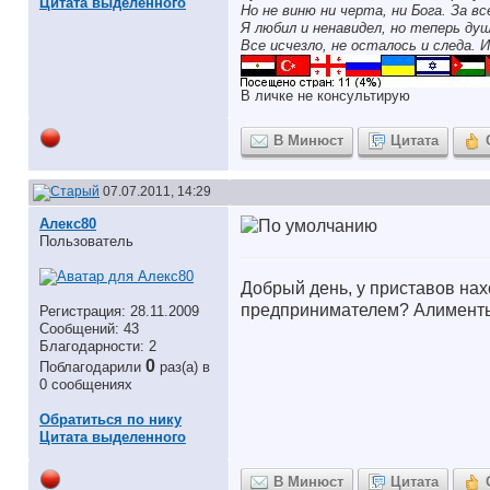
Цитата выделенного
Но не виню ни черта, ни Бога. За в
Я любил и ненавидел, но теперь ду
Все исчезло, не осталось и следа. И
В личке не консультирую
В Минюст
Цитата
07.07.2011, 14:29
Алекс80
Пользователь
Добрый день, у приставов нах
предпринимателем? Алименты п
Регистрация: 28.11.2009
Сообщений: 43
Благодарности: 2
0
Поблагодарили
раз(а) в
0 сообщениях
Обратиться по нику
Цитата выделенного
В Минюст
Цитата