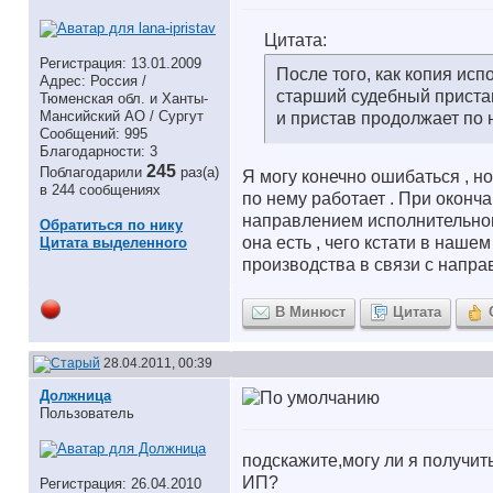
Цитата:
Регистрация: 13.01.2009
После того, как копия исп
Адрес: Россия /
старший судебный приста
Тюменская обл. и Ханты-
Мансийский АО / Сургут
и пристав продолжает по 
Сообщений: 995
Благодарности: 3
245
Поблагодарили
раз(а)
Я могу конечно ошибаться , н
в 244 сообщениях
по нему работает . При оконч
направлением исполнительног
Обратиться по нику
она есть , чего кстати в наше
Цитата выделенного
производства в связи с напра
В Минюст
Цитата
28.04.2011, 00:39
Должница
Пользователь
подскажите,могу ли я получит
ИП?
Регистрация: 26.04.2010