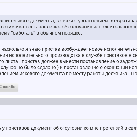
олнительного документа, в связи с увольнением возвратилас
в отменяет постановление об окончании исполнительного п
нему "работать" в обычном порядке.
о насколько я знаю пристав возбуждает новое исполнительн
ании исполнительного производства в службе приставов в с
о листа , пристав должен вынести постановление о задолж
м случае не было сделано ) и постановление о окончании ис
влением искового документа по месту работы должника . По
Спасибо
ь у приставов документ об отсутсвии ко мне претензий в св