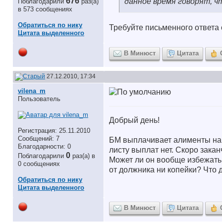
676
данное время говорят, ч
Поблагодарили
раз(а)
в 573 сообщениях
Обратиться по нику
Требуйте письменного ответа 
Цитата выделенного
В Минюст
Цитата
27.12.2010, 17:34
vilena_m
Пользователь
Добрый день!
Регистрация: 25.11.2010
Сообщений: 7
БМ выплачивает алименты на с
Благодарности: 0
листу выплат нет. Скоро зака
0
Поблагодарили
раз(а) в
Может ли он вообще избежать 
0 сообщениях
от должника ни копейки? Что д
Обратиться по нику
Цитата выделенного
В Минюст
Цитата