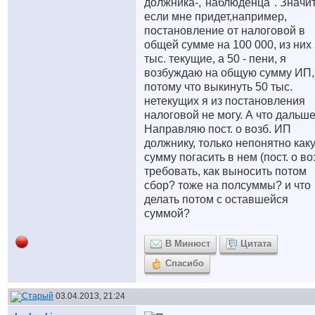
должника-,"наблюденца". Значит
если мне придет,например,
постановление от налоговой в
общей сумме на 100 000, из них
тыс. текущие, а 50 - пени, я
возбуждаю на общую сумму ИП,
потому что выкинуть 50 тыс.
нетекущих я из постановления
налоговой не могу. А что дальш
Направляю пост. о возб. ИП
должнику, только непонятно как
сумму погасить в нем (пост. о воз
требовать, как выносить потом
сбор? тоже на полсуммы? и что
делать потом с оставшейся
суммой?
В Минюст
Цитата
Спасибо
03.04.2013, 21:24