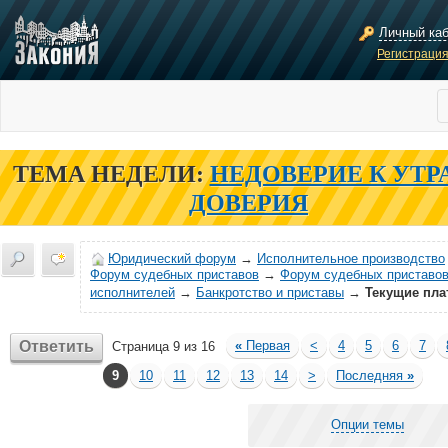
Личный ка
Регистраци
ТЕМА НЕДЕЛИ:
НЕДОВЕРИЕ К УТР
ДОВЕРИЯ
Юридический форум
→
Исполнительное производство
Форум судебных приставов
→
Форум судебных приставов
исполнителей
→
Банкротство и приставы
→
Текущие пла
Ответить
«
Первая
<
4
5
6
7
Страница 9 из 16
9
10
11
12
13
14
>
Последняя
»
Опции темы