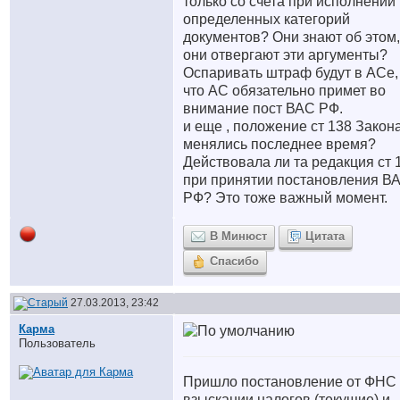
только со счета при исполнении
определенных категорий
документов? Они знают об этом,
они отвергают эти аргументы?
Оспаривать штраф будут в АСе,
что АС обязательно примет во
внимание пост ВАС РФ.
и еще , положение ст 138 Закон
менялись последнее время?
Действовала ли та редакция ст 
при принятии постановления В
РФ? Это тоже важный момент.
В Минюст
Цитата
Спасибо
27.03.2013, 23:42
Карма
Пользователь
Пришло постановление от ФНС
взыскании налогов (текущие) и