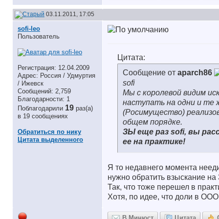
03.11.2011, 17:05
sofi-leo
Пользователь
Цитата:
Регистрация: 12.04.2009
Сообщение от
aparch86
Адрес: Россия / Удмуртия
sofi
/ Ижевск
Сообщений: 2,759
Мы с королевой видим иск
Благодарности: 1
наступать на одни и те 
19
Поблагодарили
раз(а)
(Росимущество) реализо
в 19 сообщениях
общем порядке.
ЗЫ еще раз sofi, вы р
Обратиться по нику
Цитата выделенного
ее на практике!
Я то недавнего момента неед
нужно обратить взыскание на 
Так, что тоже перешел в практ
Хотя, по идее, что доли в ООО
В Минюст
Цитата