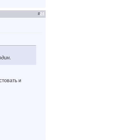
#
24
один.
стовать и