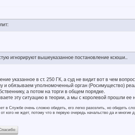
лит:
стую игнорируют вышеуказанное постановление ксюши..
ие указанное в ст. 250 ГК, а суд не видит вот в чем вопрос
ому и обязываем уполномоченный орган (Росимущество) реа
твеннику, а потом на торги в общем порядке.
ваете эту ситуацию в теории, а мы с королевой прошли ее н
ет в Службе очень сложно обидеть, его легко разозлить, но обидеть сло
от кого не ждет, потому что в первую очередь начальство да и многие д
Спасибо