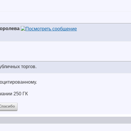
Королева
убличных торгов.
роцитированному.
мании 250 ГК
Спасибо