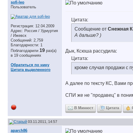
sofi-leo
Пользователь
Цитата:
Регистрация: 12.04.2009
Сообщение от
Снежная 
Адрес: Россия / Удмуртия
А дальше? )
/ Ижевск
Сообщений: 2,759
Благодарности: 1
19
Поблагодарили
раз(а)
Дык, Ксюша рассудила:
в 19 сообщениях
Цитата:
Обратиться по нику
кроме случая продажи с п
Цитата выделенного
А далее по тексту КС, Вами п
СПИ же не "продавец" в пони
В Минюст
Цитата
03.11.2011, 14:57
aparch86