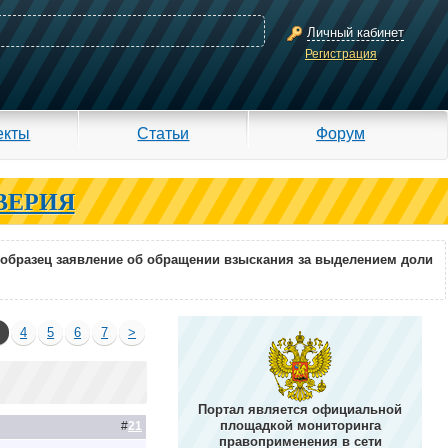
Личный кабинет
Регистрация
екты
Статьи
Форум
ВЕРИЯ
образец заявление об обращении взыскания за выделением доли
3
4
5
6
7
>
Портал является официальной
площадкой мониторинга
#
21
правоприменения в сети