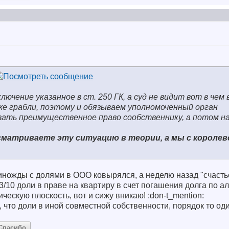
лючение указанное в ст. 250 ГК, а суд не видит вот в чем 
же грабли, поэтому и обязываем уполномоченный орган
вать преимущественное право сообственнику, а потом на
ассматриваете эту ситуацию в теории, а мы с короле
иножды с долями в ООО ковырялся, а неделю назад "счасть
3/10 доли в праве на квартиру в счет погашения долга по а
ическую плоскость, вот и сижу вникаю! :don-t_mention:
, что доли в иной совместной собственности, порядок то оди
Спасибо