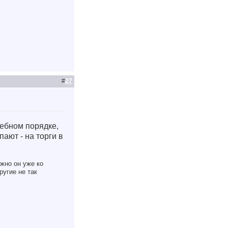
#
27
дебном порядке,
ают - на торги в
жно он уже ко
ругие не так