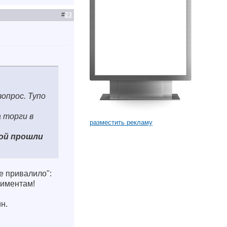
#
23
вопрос. Тупо
 торги в
разместить рекламу
вой прошли
е привалило":
лиментам!
н.