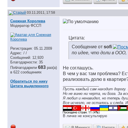
03.11.2011, 17:58
Снежная Королева
Модератор ФССП
Цитата:
Сообщение от
sofi
Регистрация: 05.11.2009
по идее, что доли в ООО,
Адрес: / /
Сообщений: 12,920
Благодарности: 35
683
Поблагодарили
раз(а)
Не соглашусь.
в 622 сообщениях
В чем у вас там проблема? Е
реализовать долю в квартире
Обратиться по нику
__________________
Цитата выделенного
Пусть каждый сам находит дорогу. 
Но не виню ни черта, ни Бога. За в
Я любил и ненавидел, но теперь ду
Все исчезло, не осталось и следа. И
В личке не консультирую
В Минюст
Цитата