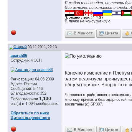
Я любил и ненавидел, но теперь ду
Все исчезло, не осталось и следа. И
В личке не консультирую
В Минюст
Цитата
03.11.2011, 22:13
aparch86
Сотрудник ФССП
Конечно изменение и Пленум н
затем реализуем преимуществе
Регистрация: 04.03.2009
Адрес: Россия
общем порядке. Вопрос-то в 
Сообщений: 5,446
__________________
Благодарности: 352
Человека отработавшего несколько л
1,130
Поблагодарили
многому привык и благодарностей ни 
раз(а) в 1,094 сообщениях
воспитаны (с) SP007.
Обратиться по нику
Цитата выделенного
В Минюст
Цитата