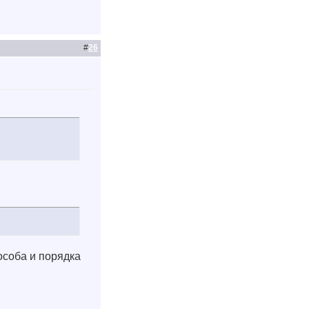
#
26
особа и порядка