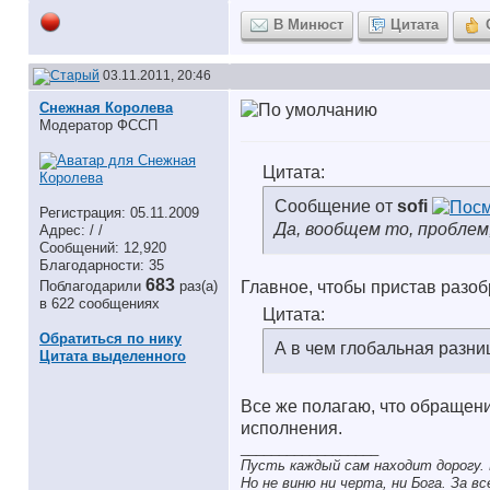
В Минюст
Цитата
03.11.2011, 20:46
Снежная Королева
Модератор ФССП
Цитата:
Сообщение от
sofi
Регистрация: 05.11.2009
Да, вообщем то, проблем,
Адрес: / /
Сообщений: 12,920
Благодарности: 35
683
Поблагодарили
раз(а)
Главное, чтобы пристав разобр
в 622 сообщениях
Цитата:
Обратиться по нику
А в чем глобальная разни
Цитата выделенного
Все же полагаю, что обращен
исполнения.
__________________
Пусть каждый сам находит дорогу. 
Но не виню ни черта, ни Бога. За в