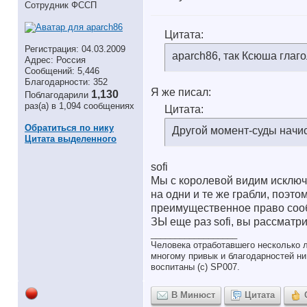
Сотрудник ФССП
Цитата:
Регистрация: 04.03.2009
aparch86, так Ксюша глаго
Адрес: Россия
Сообщений: 5,446
Благодарности: 352
Я же писал:
1,130
Поблагодарили
раз(а) в 1,094 сообщениях
Цитата:
Обратиться по нику
Другой момент-суды начи
Цитата выделенного
sofi
Мы с королевой видим исключен
на одни и те же грабли, поэт
преимущественное право сообс
ЗЫ еще раз sofi, вы рассматри
__________________
Человека отработавшего несколько л
многому привык и благодарностей ни 
воспитаны (с) SP007.
В Минюст
Цитата