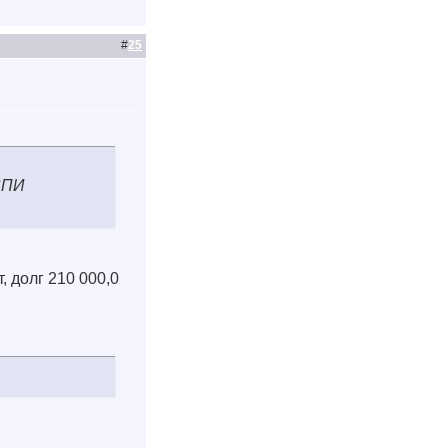
#
25
СПИ
, долг 210 000,0