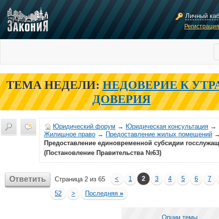
Личный ка
Регистраци
ТЕМА НЕДЕЛИ:
НЕДОВЕРИЕ К УТР
ДОВЕРИЯ
Юридический форум
→
Юридическая консультация
→
Жилищное право
→
Предоставление жилых помещений
Предоставление единовременной субсидии госслужа
(Постановление Правительства №63)
Ответить
<
1
2
3
4
5
6
7
Страница 2 из 65
52
>
Последняя
»
Опции темы