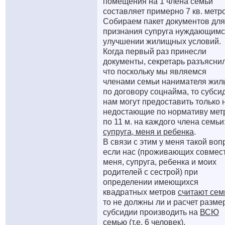
помещения на 1 члена семьи
составляет примерно 7 кв. метр
Собираем пакет документов для
признания супруга нуждающимс
улучшении жилищных условий.
Когда первый раз принесли
документы, секретарь разъяснил
что поскольку мы являемся
членами семьи нанимателя жил
по договору соцнайма, то субси
нам могут предоставить только 
недостающие по нормативу мет
по 11 м. на каждого члена семьи
супруга, меня и ребенка
.
В связи с этим у меня такой воп
если нас (проживающих совмес
меня, супруга, ребенка и моих
родителей с сестрой) при
определении имеющихся
квадратных метров
считают сем
то не должны ли и расчет разме
субсидии производить на
ВСЮ
семью (т.е. 6 человек).