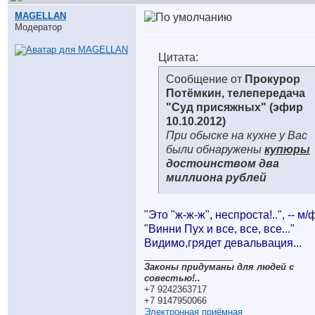
MAGELLAN
Модератор
Цитата:
Сообщение от
Прокурор
Потёмкин, телепередача
"Суд присяжных" (эфир
10.10.2012)
При обыске на кухне у Вас
были обнаружены
купюры
достоинством два
миллиона рублей
"Это "ж-ж-ж", неспроста!..", -- м/
"Винни Пух и все, все, все..."
Видимо,грядет девальвация...
__________________
Законы придуманы для людей с
совестью!..
+7 9242363717
+7 9147950066
Электронная приёмная