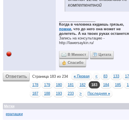
компетентной
__________________
Когда в человека кидаешь грязью,
помни
, что до него она может не
долететь. А на твоих руках останется
Запись на консультацию -
http://lawersaykin.ru/
В Минюст
Цитата
Спасибо
Ответить
«
Первая
<
83
133
17
Страница 183 из 234
178
179
180
181
182
183
184
185
1
187
188
193
233
>
Последняя
»
Метки
ералашки