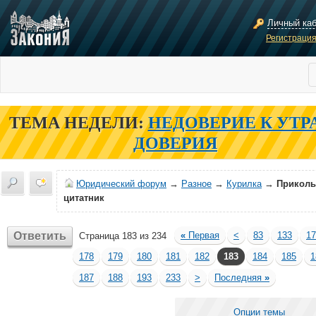
Личный ка
Регистраци
ТЕМА НЕДЕЛИ:
НЕДОВЕРИЕ К УТР
ДОВЕРИЯ
Юридический форум
→
Разное
→
Курилка
→
Прикол
цитатник
Ответить
«
Первая
<
83
133
17
Страница 183 из 234
178
179
180
181
182
183
184
185
1
187
188
193
233
>
Последняя
»
Опции темы