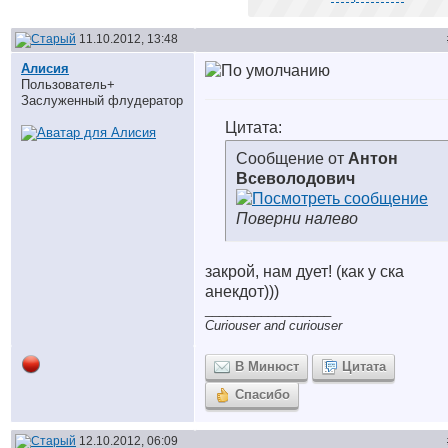
11.10.2012, 13:48
Алисия
Пользователь+
Заслуженный флудератор
Цитата:
Сообщение от
Антон
Всеволодович
Поверни налево
закрой, нам дует! (как у ска
анекдот)))
__________________
Curiouser and curiouser
В Минюст
Цитата
Спасибо
12.10.2012, 06:09