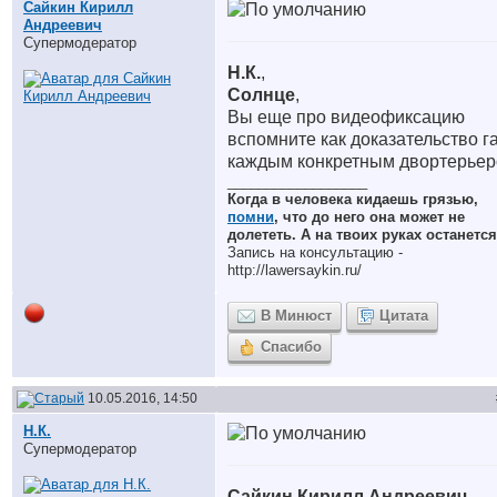
Сайкин Кирилл
Андреевич
Супермодератор
Н.К.
,
Солнце
,
Вы еще про видеофиксацию
вспомните как доказательство г
каждым конкретным двортерье
__________________
Когда в человека кидаешь грязью,
помни
, что до него она может не
долететь. А на твоих руках останется
Запись на консультацию -
http://lawersaykin.ru/
В Минюст
Цитата
Спасибо
10.05.2016, 14:50
Н.К.
Супермодератор
Сайкин Кирилл Андреевич
,