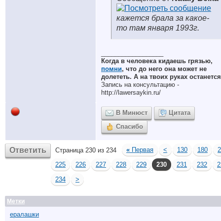
кажется брала за какое-
то там января 1993г.
__________________
Когда в человека кидаешь грязью,
помни
, что до него она может не
долететь. А на твоих руках останется
Запись на консультацию -
http://lawersaykin.ru/
В Минюст
Цитата
Спасибо
Ответить
«
Первая
<
130
180
2
Страница 230 из 234
225
226
227
228
229
230
231
232
2
234
>
Метки
ералашки