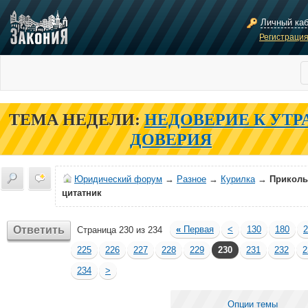
Личный ка
Регистраци
ТЕМА НЕДЕЛИ:
НЕДОВЕРИЕ К УТР
ДОВЕРИЯ
Юридический форум
→
Разное
→
Курилка
→
Прикол
цитатник
Ответить
«
Первая
<
130
180
2
Страница 230 из 234
225
226
227
228
229
230
231
232
2
234
>
Опции темы