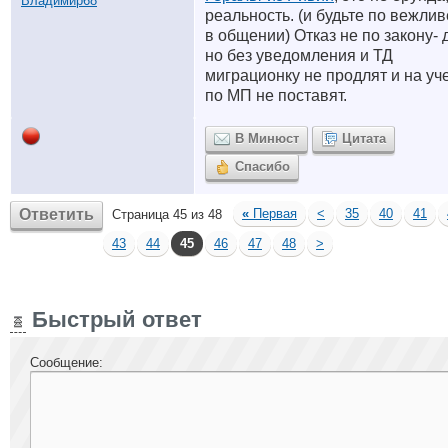
реальность. (и будьте по вежли
в общении) Отказ не по закону- 
но без уведомления и ТД
миграционку не продлят и на уч
по МП не поставят.
В Минюст
Цитата
Спасибо
Ответить
«
Первая
<
35
40
41
Страница 45 из 48
43
44
45
46
47
48
>
Быстрый ответ
Сообщение: