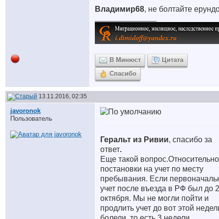
Владимир68
, не болтайте ерундо
__________________
В Минюст
Цитата
Спасибо
13.11.2016, 02:35
javoronok
Пользователь
Геральт из Ривии
, спасибо за
ответ
.
Еще такой вопрос.Относительно
постановки на учет по месту
пребывания. Если первоначаль
учет после въезда в РФ был до 
октября. Мы не могли пойти и
продлить учет до вот этой недел
болели, то есть 3 недели