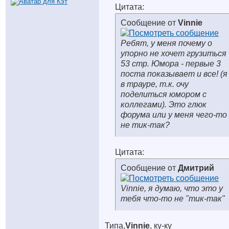
Цитата:
Сообщение от
Vinnie
Ребят, у меня почему о
упорно не хочет грузиться
53 стр. Юмора - первые 3
поста показывает и все! (я
в трауре, т.к. очу
поделиться юмором с
коллегами). Это глюк
форума или у меня чего-то
не тик-так?
Цитата:
Сообщение от
Дмитрий
Vinnie, я думаю, что это у
тебя что-то не "тик-так"
Типа,
Vinnie
, ку-ку