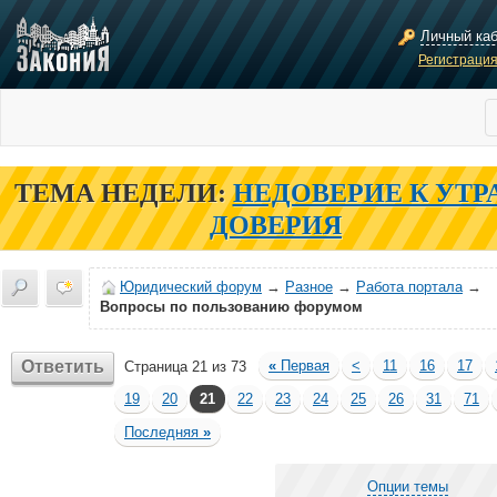
Личный ка
Регистраци
ТЕМА НЕДЕЛИ:
НЕДОВЕРИЕ К УТР
ДОВЕРИЯ
Юридический форум
→
Разное
→
Работа портала
→
Вопросы по пользованию форумом
Ответить
«
Первая
<
11
16
17
Страница 21 из 73
19
20
21
22
23
24
25
26
31
71
Последняя
»
Опции темы