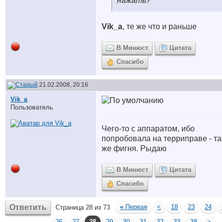
нажать?
Vik_a
, те же что и раньше
В Минюст
Цитата
Спасибо
21.02.2008, 20:16
Vik_a
Пользователь
Чего-то с аппаратом, ибо
попробовала на терриправе - та
же фигня. Рыдаю
В Минюст
Цитата
Спасибо
Ответить
«
Первая
<
18
23
24
Страница 28 из 73
26
27
28
29
30
31
32
33
38
>