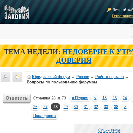
Личный ка
Регистраци
ТЕМА НЕДЕЛИ:
НЕДОВЕРИЕ К УТР
ДОВЕРИЯ
Юридический форум
→
Разное
→
Работа портала
→
Вопросы по пользованию форумом
Ответить
«
Первая
<
18
23
24
Страница 28 из 73
26
27
28
29
30
31
32
33
38
>
Последняя
»
Опции темы