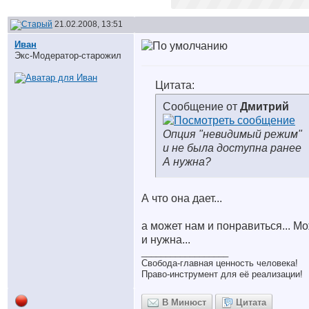
21.02.2008, 13:51
Иван
Экс-Модератор-старожил
Цитата:
Сообщение от
Дмитрий
Опция "невидимый режим"
и не была доступна ранее
А нужна?
А что она дает...
а может нам и понравиться... М
и нужна...
__________________
Свобода-главная ценность человека!
Право-инструмент для её реализации!
В Минюст
Цитата