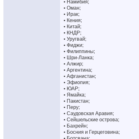
• Намибия;
• Оман;
• Ирак;
• Кения;
• Китай;
• КНДР;
• Уругвай;
• Фиджи;
• Филиппины;
• Шри-Ланка;
• Алжир;
• Аргентина;
• Афганистан;
• Эфиопия;
• ЮАР;
• Ямайка;
• Пакистан;
• Перу;
• Саудовская Аравия;
• Сейшельские острова;
• Бахрейн;
• Босния и Герцеговина;
• Ботсвана;