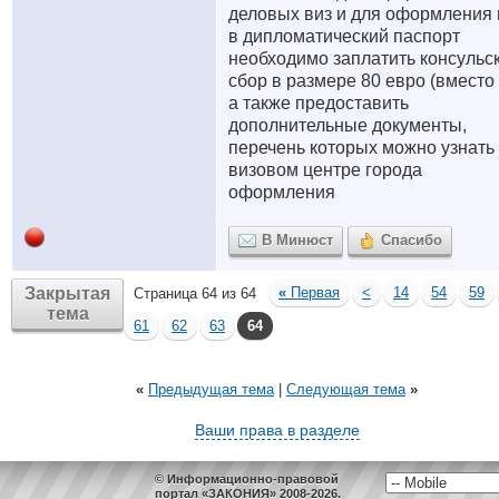
деловых виз и для оформления 
в дипломатический паспорт
необходимо заплатить консульс
сбор в размере 80 евро (вместо 
а также предоставить
дополнительные документы,
перечень которых можно узнать
визовом центре города
оформления
В Минюст
Спасибо
Закрытая
«
Первая
<
14
54
59
Страница 64 из 64
тема
61
62
63
64
«
Предыдущая тема
|
Следующая тема
»
Ваши права в разделе
© Информационно-правовой
портал «ЗАКОНИЯ» 2008-2026.