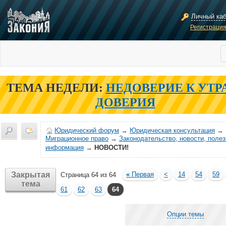
Личный ка
Регистраци
ТЕМА НЕДЕЛИ:
НЕДОВЕРИЕ К УТР
ДОВЕРИЯ
Юридический форум
→
Юридическая консультация
→
Миграционное право
→
Законодательство, новости, поле
информация
→
НОВОСТИ!
Закрытая
«
Первая
<
14
54
59
Страница 64 из 64
тема
61
62
63
64
Опции темы