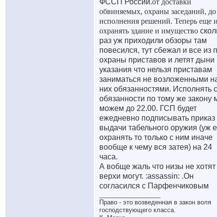
ФССП России.
от доставки
обвиняемых, охраны заседаний, до
исполнения решений. Теперь еще 
охранять здание и имущество
скол
раз уж приходили обзоры там
повесился, тут сбежал и все из 
охраны приставов и летят дыни 
указания что нельзя приставам
заниматься не возложенными н
них обязанностями. Исполнять 
обязанности по тому же закону 
можем до 22.00. ГСП будет
ежедневно подписывать приказ
выдачи табельного оружия (уж 
охранять то только с ним иначе
вообще к чему вся затея) на 24
часа.
А вобще жаль что низы не хотят
верхи могут. :assassin: .Он
согласился с Парфенчиковым
__________________
Право - это возведенная в закон воля
господствующего класса.