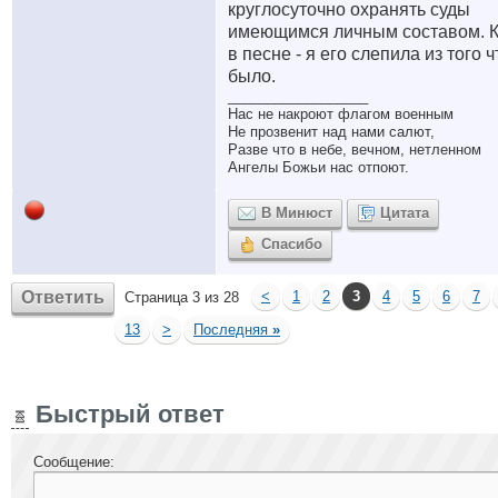
круглосуточно охранять суды
имеющимся личным составом. К
в песне - я его слепила из того ч
было.
__________________
Нас не накроют флагом военным
Не прозвенит над нами салют,
Разве что в небе, вечном, нетленном
Ангелы Божьи нас отпоют.
В Минюст
Цитата
Спасибо
Ответить
<
1
2
3
4
5
6
7
Страница 3 из 28
13
>
Последняя
»
Быстрый ответ
Сообщение: