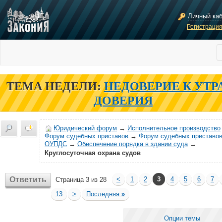
Личный ка
Регистраци
ТЕМА НЕДЕЛИ:
НЕДОВЕРИЕ К УТР
ДОВЕРИЯ
Юридический форум
→
Исполнительное производство
Форум судебных приставов
→
Форум судебных приставов
ОУПДС
→
Обеспечение порядка в здании суда
→
Круглосуточная охрана судов
Ответить
<
1
2
3
4
5
6
7
Страница 3 из 28
13
>
Последняя
»
Опции темы