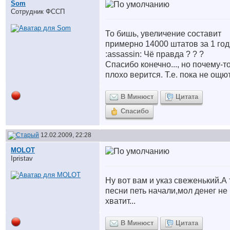
Som
Сотрудник ФССП
То бишь, увеличение составит
примерно 14000 штатов за 1 го
:assassin: Чё правда ? ? ?
Спасибо конечно..., но почему-т
плохо верится. Т.е. пока не ощю
В Минюст
Цитата
Спасибо
12.02.2009, 22:28
MOLOT
Ipristav
Ну вот вам и указ свеженький.А 
песни петь начали,мол денег не
хватит...
В Минюст
Цитата