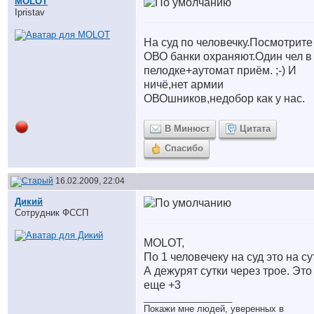
MOLOT
Ipristav
На суд по человечку.Посмотрите
ОВО банки охраняют.Один чел в
пелодке+аутомат приём. ;-) И
ничё,нет армии
ОВОшников,недобор как у нас.
В Минюст
Цитата
Спасибо
16.02.2009, 22:04
Дикий
Сотрудник ФССП
MOLOT,
По 1 человечеку на суд это на су
А дежурят сутки через трое. Это
еще +3
__________________
Покажи мне людей, уверенных в