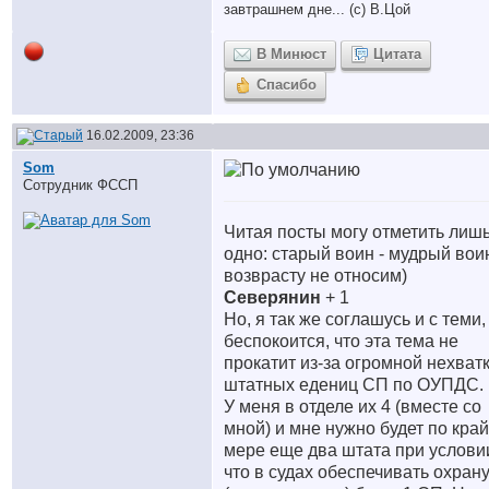
завтрашнем дне... (с) В.Цой
В Минюст
Цитата
Спасибо
16.02.2009, 23:36
Som
Сотрудник ФССП
Читая посты могу отметить лиш
одно: старый воин - мудрый воин
возврасту не относим)
Северянин
+ 1
Но, я так же соглашусь и с теми,
беспокоится, что эта тема не
прокатит из-за огромной нехват
штатных едениц СП по ОУПДС.
У меня в отделе их 4 (вместе со
мной) и мне нужно будет по кра
мере еще два штата при услови
что в судах обеспечивать охран