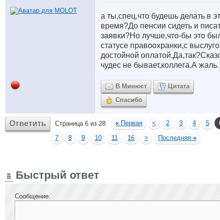
а ты,спец,что будешь делать в э
время?До пенсии сидеть и писа
заявки?Но лучше,что-бы это бы
статусе правоохранки,с выслуго
достойной оплатой.Да,так?Сказо
чудес не бывает,коллега.А жаль.
В Минюст
Цитата
Спасибо
Ответить
«
Первая
<
2
3
4
5
Страница 6 из 28
7
8
9
10
11
16
>
Последняя
»
Быстрый ответ
Сообщение: