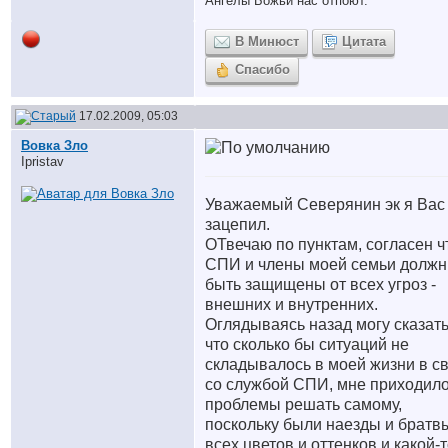
Ангелы Божьи нас отпоют.
В Минюст
Цитата
Спасибо
17.02.2009, 05:03
Вовка Зло
Ipristav
Уважаемый Северянин эк я Вас
зацепил.
ОТвечаю по пунктам, согласен ч
СПИ и члены моей семьи долж
быть защищены от всех угроз -
внешних и внутренних.
Оглядываясь назад могу сказать
что сколько бы ситуаций не
складывалось в моей жизни в с
со службой СПИ, мне приходил
проблемы решать самому,
поскольку были наезды и братв
всех цветов и оттенков и какой-