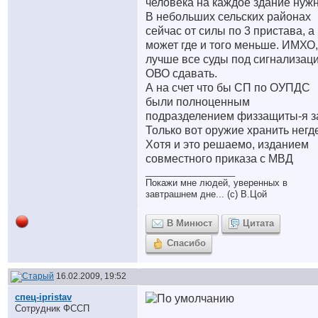
человека на каждое здание нужн
В небольших сельских районах
сейчас от силы по 3 пристава, а
может где и того меньше. ИМХО,
лучше все суды под сигнализац
ОВО сдавать.
А на счет что бы СП по ОУПДС
были полноценным
подразделением физзащиты-я з
Только вот оружие хранить негд
Хотя и это решаемо, изданием
совместного приказа с МВД
__________________
Покажи мне людей, уверенных в
завтрашнем дне... (с) В.Цой
В Минюст
Цитата
Спасибо
16.02.2009, 19:52
спец-ipristav
Сотрудник ФССП