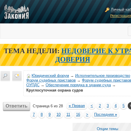
Личный ка
Регистраци
ТЕМА НЕДЕЛИ:
НЕДОВЕРИЕ К УТР
ДОВЕРИЯ
Юридический форум
→
Исполнительное производство
Форум судебных приставов
→
Форум судебных приставов
ОУПДС
→
Обеспечение порядка в здании суда
→
Круглосуточная охрана судов
Ответить
«
Первая
<
2
3
4
5
Страница 6 из 28
7
8
9
10
11
16
>
Последняя
»
Опции темы