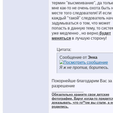
термин "высмеивание", да толь
мне как-то не очень охота быть 
месте того следователя! И если
каждый "такой" следователь нач
задумываться о том, что может
попасть в данную тему, то систе
уже медленно , но верно
будет
меняться
в лучшую сторону!
Цитата:
Сообщение от
Энка
Я ж не против, боритесь.
Покорнейше благодарим Вас за
разрешение
__________________
Обязательно храните cвои детские
фотографии. Вдруг когда-то придетс
доказывать, что го**ом вы стали, а н
родились.