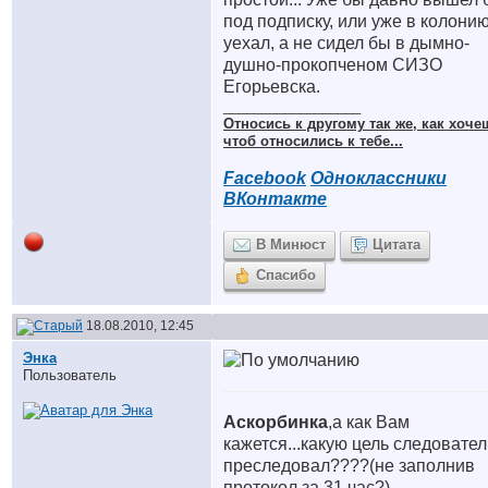
под подписку, или уже в колони
уехал, а не сидел бы в дымно-
душно-прокопченом СИЗО
Егорьевска.
__________________
Относись к другому так же, как хоче
чтоб относились к тебе...
Facebook
Одноклассники
ВКонтакте
В Минюст
Цитата
Спасибо
18.08.2010, 12:45
Энка
Пользователь
Аскорбинка
,а как Вам
кажется...какую цель следовател
преследовал????(не заполнив
протокол за 31 час?)