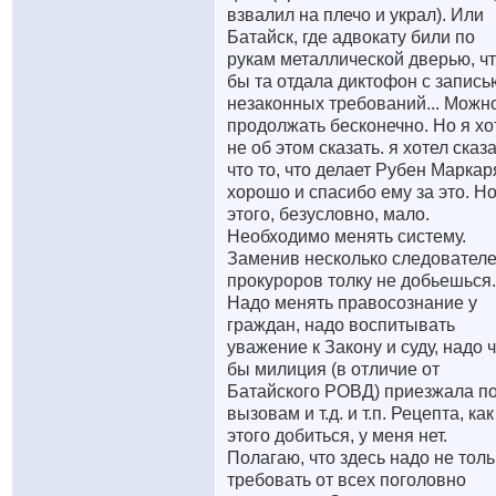
взвалил на плечо и украл). Или
Батайск, где адвокату били по
рукам металлической дверью, ч
бы та отдала диктофон с запись
незаконных требований... Можн
продолжать бесконечно. Но я хо
не об этом сказать. я хотел сказа
что то, что делает Рубен Маркар
хорошо и спасибо ему за это. Н
этого, безусловно, мало.
Необходимо менять систему.
Заменив несколько следователе
прокуроров толку не добьешься.
Надо менять правосознание у
граждан, надо воспитывать
уважение к Закону и суду, надо 
бы милиция (в отличие от
Батайского РОВД) приезжала п
вызовам и т.д. и т.п. Рецепта, как
этого добиться, у меня нет.
Полагаю, что здесь надо не толь
требовать от всех поголовно