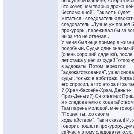
бездушной машине, которая мож
что хочет, чем тварью дрожащей
беспомощной". Так вот и будет
метаться - следователь-адвокат-
следователь...Лучше уж пошел 
прокуроры, переживал бы за все
ни за что не отвечая..
У меня был еще пример в жизни
подобный. Судья один знакомы
(очень хороший дядечка), после
лет стажа ушел из судей "отдохн
в адвокаты. Потом через год
"адвокатствования", ушел снова
судьи, только в арбитраж. Когда 
его спросил, а что это за игра та
? (Храм-бассейн-Храм, Деньги-
Приз-Деньги?) Он ответил: При
я к следователю с ходатайством
Там парень молодой, мне говори
"Пошел ты...со своим
ходатайством". Так и сказал! И, я
говорит, пошел к прокурору, дум
сейчас я этому следователю,ух...