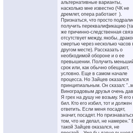
альтернативные варианты,
насколько мне известно (ЧК не
дремлет, опера работают
).
Признаться, что просто подрали
получить переквалификацию (т
же причинно-следственная связ
отсутствует между, якобы, драко
смертью через несколько часов 
другом месте). Рассказать о
необходимой обороне и о ее
превышении. Получить меньши
срок или, как обычно обещают,
условно. Еще в самом начале
процесса. Но Зайцев оказался
принципиальным. Он сказал: "..
Виноградовым друзья очень дав
Я грех на душу не возьму. Я его 
бил. Кто его избил, тот и должен
ответить. Если меня посадят,
значит, посадят. Но признаватьс
том, что не делал, не намерен." 
такой Зайцев оказался, не
простой... Уже бы давно вышел 