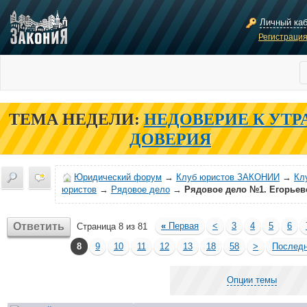
Личный ка
Регистраци
ТЕМА НЕДЕЛИ:
НЕДОВЕРИЕ К УТР
ДОВЕРИЯ
Юридический форум
→
Клуб юристов ЗАКОНИИ
→
Кл
юристов
→
Рядовое дело
→
Рядовое дело №1. Егорьев
Ответить
«
Первая
<
3
4
5
6
Страница 8 из 81
8
9
10
11
12
13
18
58
>
Послед
Опции темы