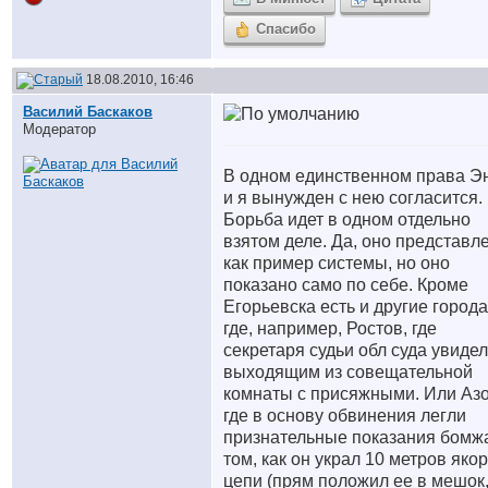
Спасибо
18.08.2010, 16:46
Василий Баскаков
Модератор
В одном единственном права Э
и я вынужден с нею согласится.
Борьба идет в одном отдельно
взятом деле. Да, оно представл
как пример системы, но оно
показано само по себе. Кроме
Егорьевска есть и другие города
где, например, Ростов, где
секретаря судьи обл суда увиде
выходящим из совещательной
комнаты с присяжными. Или Азо
где в основу обвинения легли
признательные показания бомж
том, как он украл 10 метров яко
цепи (прям положил ее в мешок