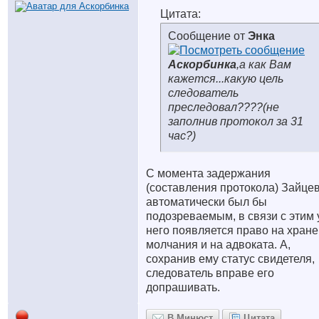
Цитата:
Сообщение от
Энка
Аскорбинка
,а как Вам
кажется...какую цель
следователь
преследовал????(не
заполнив протокол за 31
час?)
С момента задержания
(составления протокола) Зайце
автоматически был бы
подозреваемым, в связи с этим 
него появляется право на хран
молчания и на адвоката. А,
сохранив ему статус свидетеля,
следователь вправе его
допрашивать.
В Минюст
Цитата