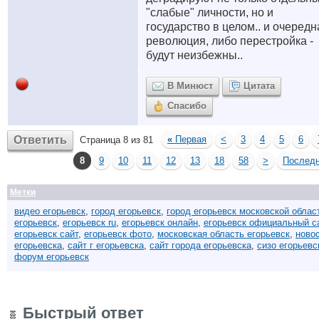
"слабые" личности, но и
государство в целом.. и очередн
революция, либо перестройка -
будут неизбежны..
В Минюст
Цитата
Спасибо
Ответить
«
Первая
<
3
4
5
6
Страница 8 из 81
8
9
10
11
12
13
18
58
>
Послед
Метки
видео егорьевск
,
город егорьевск
,
город егорьевск московской облас
егорьевск
,
егорьевск ru
,
егорьевск онлайн
,
егорьевск официальный с
егорьевск сайт
,
егорьевск фото
,
московская область егорьевск
,
ново
егорьевска
,
сайт г егорьевска
,
сайт города егорьевска
,
сизо егорьевс
форум егорьевск
Быстрый ответ