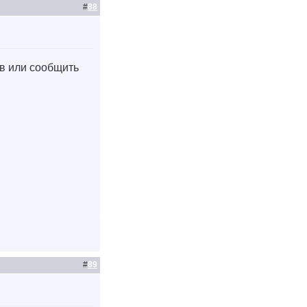
#
88
ав или сообщить
#
89