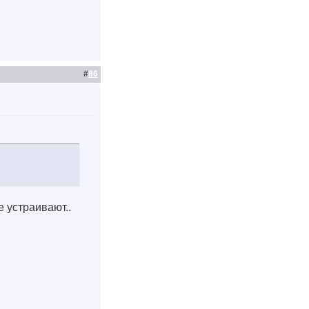
#
86
е устраивают..