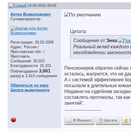
19.08.2010, 08:03
Антон Всеволодович
Супермодератор
Цитата:
Сообщение от
Энка
Регистрация: 29.03.2009
Реальный вклад каждого 
Адрес: Россия /
Ярославская обл. /
несоблюдении законности!
Ярославль
Сообщений: 28,023
Благодарности: 15,101
Пенсионеров обратно сейчас н
3,661
Поблагодарили
осталось, жалуются, что не да
раз(а) в 3,413 сообщениях
А с системой эффективнее бор
Обратиться по нику
посылали в длительные команд
Цитата выделенного
Недавно на судебном заседан
составлять протоколы, так ка
занятий".
__________________
В Минюст
Цитата