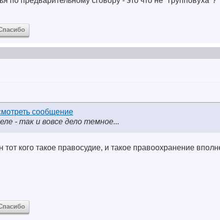
ья по предварительному сговору - это что не "групповуха"?
Спасибо
ле - так и вовсе дело темное...
н тот кого такое правосудие, и такое правоохранение вполн
Спасибо