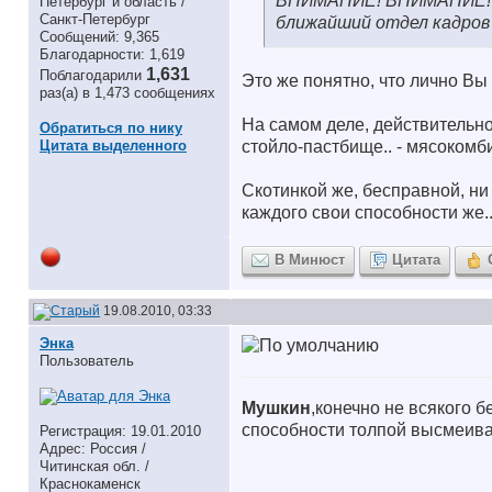
ВНИМАНИЕ! ВНИМАНИЕ! К
Петербург и область /
Санкт-Петербург
ближайший отдел кадров 
Сообщений: 9,365
Благодарности: 1,619
1,631
Поблагодарили
Это же понятно, что лично Вы 
раз(а) в 1,473 сообщениях
На самом деле, действительно 
Обратиться по нику
Цитата выделенного
стойло-пастбище.. - мясокомби
Скотинкой же, бесправной, ни 
каждого свои способности же.
В Минюст
Цитата
19.08.2010, 03:33
Энка
Пользователь
Мушкин
,конечно не всякого бе
способности толпой высмеивать
Регистрация: 19.01.2010
Адрес: Россия /
Читинская обл. /
Краснокаменск