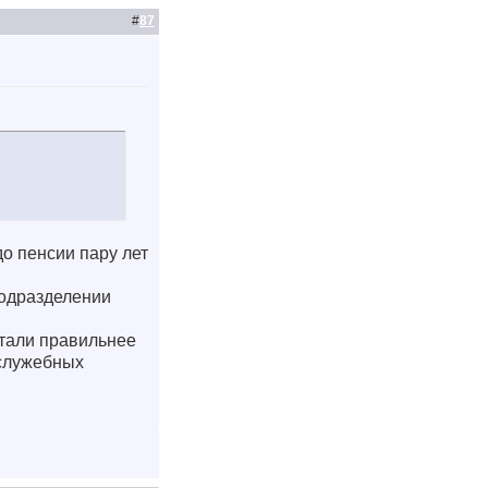
#
87
о пенсии пару лет
подразделении
тали правильнее
 служебных