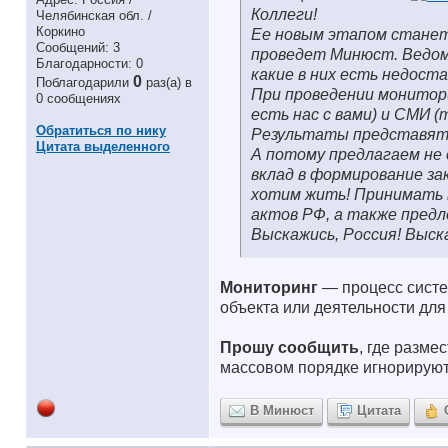
Коллеги!
Челябинская обл. /
Коркино
Ее новым этапом станет
Сообщений: 3
проведет Минюст. Ведом
Благодарности: 0
какие в них есть недост
0
Поблагодарили
раз(а) в
При проведении монитор
0 сообщениях
есть нас с вами) и СМИ 
Обратиться по нику
Результаты представят 
Цитата выделенного
А потому предлагаем не 
вклад в формирование за
хотим жить! Принимать 
актов РФ, а также предл
Выскажись, Россия! Выс
Мониторинг
— процесс систе
объекта или деятельности дл
Прошу сообщить
, где разм
массовом порядке игнорируют
В Минюст
Цитата