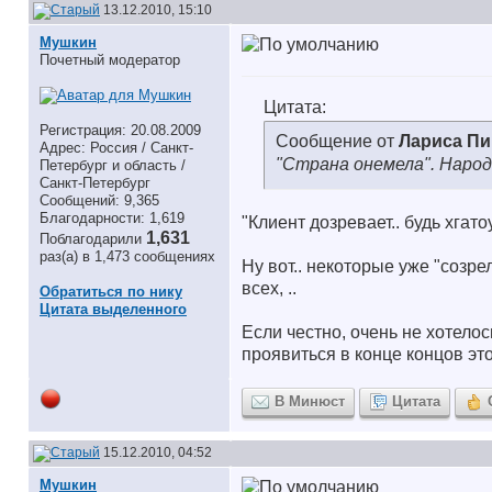
13.12.2010, 15:10
Мушкин
Почетный модератор
Цитата:
Регистрация: 20.08.2009
Сообщение от
Лариса П
Адрес: Россия / Санкт-
"Страна онемела". Народ
Петербург и область /
Санкт-Петербург
Сообщений: 9,365
Благодарности: 1,619
"Клиент дозревает.. будь хгатоу
1,631
Поблагодарили
раз(а) в 1,473 сообщениях
Ну вот.. некоторые уже "созрел
всех, ..
Обратиться по нику
Цитата выделенного
Если честно, очень не хотело
проявиться в конце концов э
В Минюст
Цитата
15.12.2010, 04:52
Мушкин