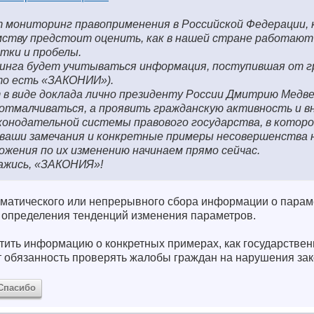
 мониторинг правоприменения в Российской Федерации,
ству предстоит оценить, как в нашей стране работают 
атки и пробелы.
инга будет учитываться информация, поступившая от г
(то есть «ЗАКОНИИ»).
в виде доклада лично президенту России Дмитрию Медве
отмалчиваться, а проявить гражданскую активность и в
конодательной системы правового государства, в которо
ваши замечания и конкретные примеры несовершенства
ожения по их изменению начинаем прямо сейчас.
кажись, «ЗАКОНИЯ»!
матического или непрерывного сбора информации о парам
я определения тенденций изменения параметров.
естить информацию о конкретных примерах, как государстве
 обязанность проверять жалобы граждан на нарушения зак
Спасибо