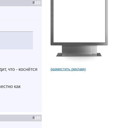
#
193
разместить рекламу
ит, что - коснётся
вестно как
#
194