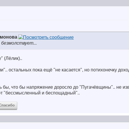
имонова
 безмолствует...
" (Лёлик)..
и".. остальных пока ещё "не касается", но потихонечку доход
сь бы, что бы напряжение доросло до "Пугачёвщины".. не из
тот "бессмысленный и беспощадный"..
Спасибо