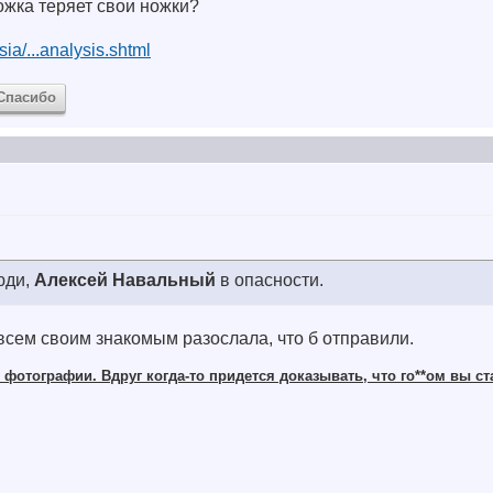
ожка теряет свои ножки?
ia/...analysis.shtml
Спасибо
юди,
Алексей Навальный
в опасности.
всем своим знакомым разослала, что б отправили.
фотографии. Вдруг когда-то придется доказывать, что го**ом вы ст