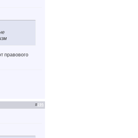
не
изм
от правового
#
195