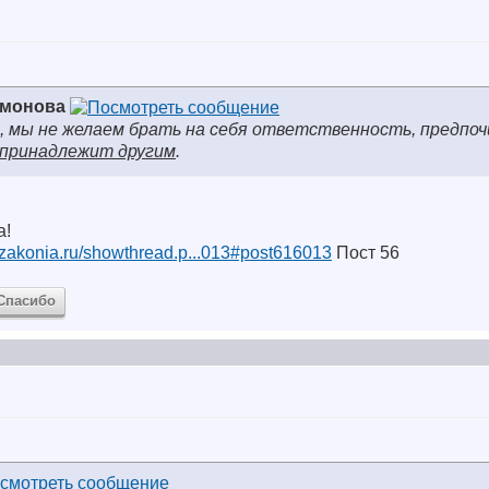
имонова
, мы не желаем брать на себя ответственность, предпо
принадлежит другим
.
а!
m.zakonia.ru/showthread.p...013#post616013
Пост 56
Спасибо