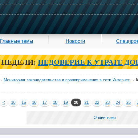
Главные темы
Новости
Спецпро
 НЕДЕЛИ:
НЕДОВЕРИЕ К УТРАТЕ ДО
→
Мониторинг законодательства и правоприменения в сети Интернет
→
<
10
15
16
17
18
19
20
21
22
23
24
25
Опции темы