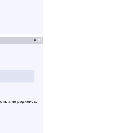
#
197
али, а не родились.