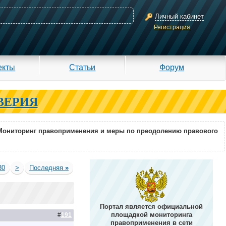
Личный кабинет
Регистрация
екты
Статьи
Форум
ВЕРИЯ
Мониторинг правоприменения и меры по преодолению правового
30
>
Последняя
»
Портал является официальной
площадкой мониторинга
#
191
правоприменения в сети