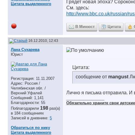
Грядет новая эпоха? Сорокон
Цитата выделенного
См. здесь:
http://www.bbc.co.uk/russian/russ
В Минюст
Цитата
16.12.2010, 12:43
Лана Сухарева
Юрист
Цитата:
сообщение от
mangust
Л
Регистрация: 11.11.2007
Адрес: Россия /
Челябинская обл. /
Лично я письма отправила. И 
Верхний Уфалей
Сообщений: 1,141
__________________
Благодарности: 55
Обязательно храните cвои детские 
198
Поблагодарили
раз(а)
в 184 сообщениях
Записей в дневнике:
5
Обратиться по нику
Цитата выделенного