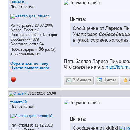
Вячесл
Пользователь
Цитата:
Регистрация: 28.07.2009
Сообщение от
Лариса П
Адрес: Россия /
Уважаемая
Собеседница
Ростовская обл. / Таганрог
Сообщений: 379
в
чужой
стране, которая
Благодарности: 94
56
Поблагодарили
раз(а)
в 53 сообщениях
Пять баллов Лариса Пимонов
Обратиться по нику
Что скажете на это
http://foru
Цитата выделенного
В Минюст
Цитата
13.12.2010, 13:08
tamara10
Пользователь
Цитата:
Регистрация: 11.12.2010
Сообщение от
kklkkl
Адрес: Россия /