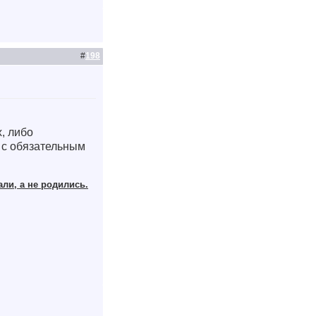
#
198
, либо
 с обязательным
али, а не родились.