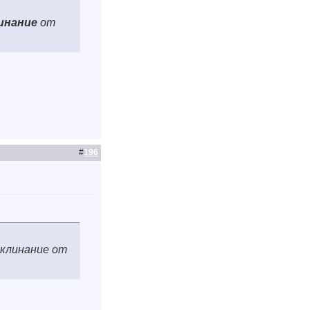
инание
от
#
196
 заклинание от