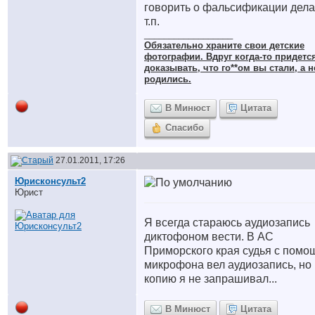
говорить о фальсификации дела
т.п.
__________________
Обязательно храните cвои детские
фотографии. Вдруг когда-то придетс
доказывать, что го**ом вы стали, а н
родились.
В Минюст
Цитата
Спасибо
27.01.2011, 17:26
Юрисконсульт2
Юрист
Я всегда стараюсь аудиозапись
диктофоном вести. В АС
Приморского края судья с помо
микрофона вел аудиозапись, но
копию я не запрашивал...
В Минюст
Цитата