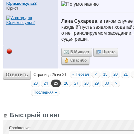
Юрисконсульт2
Юрист
Лана Сухарева
, в таком случае
каждый"пусть заявляет ходатай
о не транслируемом заседании.
судья решит.
В Минюст
Цитата
Спасибо
Ответить
«
Первая
<
15
20
21
Страница 25 из 31
23
24
25
26
27
28
29
30
>
Последняя
»
Быстрый ответ
Сообщение: