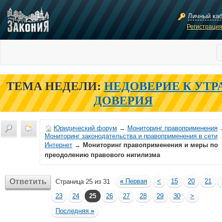
Личный ка
Регистраци
ТЕМА НЕДЕЛИ:
НЕДОВЕРИЕ К УТР
ДОВЕРИЯ
Юридический форум
→
Мониторинг правоприменения
Мониторинг законодательства и правоприменения в сети
Интернет
→
Мониторинг правоприменения и меры по
преодолению правового нигилизма
Ответить
«
Первая
<
15
20
21
Страница 25 из 31
23
24
25
26
27
28
29
30
>
Последняя
»