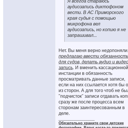
Я всегда стараюсь
аудиозапись диктофоном
вести. В АС Приморского
края судья с помощью
микрофона вел
аудиозапись, но копию я не
запрашивал...
Нет. Вы меня верно недопоняли
предлагаю ввести обязанност
для судов, делать аудио и виде
запись
. И вменить кассационно
инстанции в обязанность
просматривать данные записи,
если на них ссылается хотя бы 
из сторон. А для того чтоб не бы
"подчисток" записи отдавать ко
сразу же после процесса всем
сторонам заинтересованным в
деле.
__________________
Обязательно храните cвои детские
фотографии. Вдруг когда-то придетс