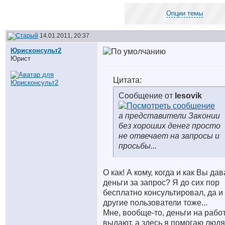
Опции темы
14.01.2011, 20:37
Юрисконсульт2
Юрист
Цитата:
Сообщение от
lesovik
а представители Законии
без хороших денег просто
не отвечает на запросы и
просьбы...
О как! А кому, когда и как Вы да
деньги за запрос? Я до сих пор
бесплатно консультировал, да и
другие пользователи тоже...
Мне, вообще-то, деньги на рабо
выдают, а здесь я помогаю люд