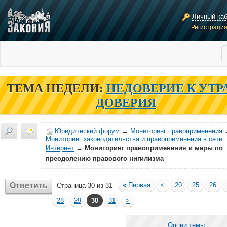
Личный ка
Регистраци
ТЕМА НЕДЕЛИ:
НЕДОВЕРИЕ К УТР
ДОВЕРИЯ
Юридический форум
→
Мониторинг правоприменения
Мониторинг законодательства и правоприменения в сети
Интернет
→
Мониторинг правоприменения и меры по
преодолению правового нигилизма
Ответить
«
Первая
<
20
25
26
Страница 30 из 31
28
29
30
31
>
Опции темы