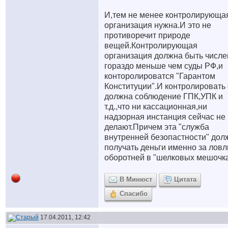
И,тем не менее контролирующа
организация нужна.И это не
противоречит природе
вещей.Контролирующая
организация должна быть числе
гораздо меньше чем суды РФ,и
конторолироватся "Гарантом
Конституции".И контролировать
должна соблюдение ГПК,УПК и
т.д.,что ни кассационная,ни
надзорная инстанция сейчас не
делают.Причем эта "служба
внутренней безопастности" дол
получать деньги именно за лов
оборотней в "шелковых мешочк
В Минюст
Цитата
Спасибо
17.04.2011, 12:42