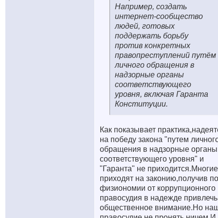
Например, создать
интернет-сообщество
людей, готовых
поддержать борьбу
против конкретных
правопреступлений путём
личного обращения в
надзорные органы
соответствующего
уровня, включая Гаранта
Конституции.
Как показывает практика,надеят
на победу закона "путем личног
обращения в надзорные органы
соответствующего уровня" и
"Гаранта" не приходится.Многие
приходят на законию,получив п
физиономии от коррупционного
правосудия в надежде привлечь
общественное внимание.Но на
правосудие не пронять ничем.И