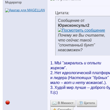
Модератор
Цитата:
Сообщение от
Юрисконсульт2
Почему же Вы считаете,
что сейчас такой
"спонтанный бунт"
невозможен?
1. МЫ
"зажрались и оплыли
жирком
".
2. Нет идеологической платфор
и лидера (
Настоящих "буйных"
мало -- вот и нету вожаков!..
).
3. Худой мир лучше -- доброго б
!!.(с)
В Минюст
Цитата
Спасибо