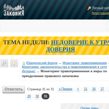
Личный ка
Регистраци
ТЕМА НЕДЕЛИ:
НЕДОВЕРИЕ К УТР
ДОВЕРИЯ
Юридический форум
→
Мониторинг правоприменения
Мониторинг законодательства и правоприменения в сети
Интернет
→
Мониторинг правоприменения и меры по
преодолению правового нигилизма
Ответить
«
Первая
<
21
26
27
Страница 31 из 31
29
30
31
Опции темы