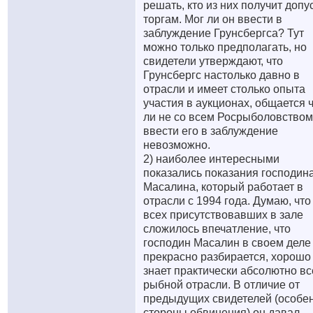
решать, кто из них получит допус
торгам. Мог ли он ввести в
заблуждение Грунсбергса? Тут
можно только предполагать, но
свидетели утверждают, что
Грунсбергс настолько давно в
отрасли и имеет столько опыта
участия в аукционах, общается 
ли не со всем Росрыболовством
ввести его в заблуждение
невозможно.
2) наиболее интересными
показались показания господин
Масалина, который работает в
отрасли с 1994 года. Думаю, что
всех присутствовавших в зале
сложилось впечатление, что
господин Масалин в своем деле
прекрасно разбирается, хорошо
знает практически абсолютно вс
рыбной отрасли. В отличие от
предыдущих свидетелей (особе
стороны обвинения) он давал