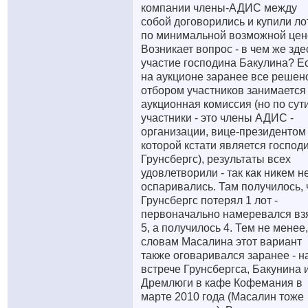
компании члены-АДИС между
собой договорились и купили л
по минимальной возможной цен
Возникает вопрос - в чем же зде
участие господина Бакулина? Е
на аукционе заранее все решен
отбором участников занимается
аукционная комиссия (но по сут
участники - это члены АДИС -
организации, вице-президентом
которой кстати является господ
Грунсбергс), результаты всех
удовлетворили - так как никем н
оспаривались. Там получилось, 
Грунсбергс потерял 1 лот -
первоначально намеревался вз
5, а получилось 4. Тем не менее,
словам Масалина этот вариант
также оговаривался заранее - н
встрече Грунсбергса, Бакунина 
Дремлюги в кафе Кофемания в
марте 2010 года (Масалин тоже