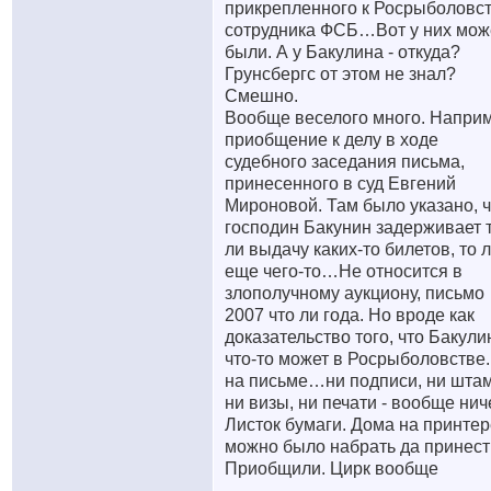
прикрепленного к Росрыболовс
сотрудника ФСБ…Вот у них мож
были. А у Бакулина - откуда?
Грунсбергс от этом не знал?
Смешно.
Вообще веселого много. Наприм
приобщение к делу в ходе
судебного заседания письма,
принесенного в суд Евгений
Мироновой. Там было указано, ч
господин Бакунин задерживает 
ли выдачу каких-то билетов, то 
еще чего-то…Не относится в
злополучному аукциону, письмо
2007 что ли года. Но вроде как
доказательство того, что Бакули
что-то может в Росрыболовстве.
на письме…ни подписи, ни штам
ни визы, ни печати - вообще нич
Листок бумаги. Дома на принтер
можно было набрать да принест
Приобщили. Цирк вообще