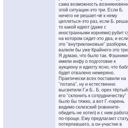
сама возможность возникновен
этой ситуации-это три. Если Б.
ничего не решает-чё к нему
цепляться-это раз, если Б. решае
то какой идиот (даже с
иностранными корнями) рубит с
на котором сидит-это два, и есл
это "внутриклановые" разборки,
валили бы уже Крайнего-это три
Я думаю, что было так. Фэшники
имели инфу о подготовке к
аукциону и идиоту ясно, что баб
будет отвалено немеряно.
Практически всех поставили на
"потапа", ну и естественно
высветили Г.и Б.. Б. орех тёртый
его "склонить к сотрудничеству"
было бы тяжко, а вот Г.-парень
видимо склизский (извините-
обидеть не хотел) и с ним работ
по-проще. Ему предлагают стат
потерпевшего, а он-участие в