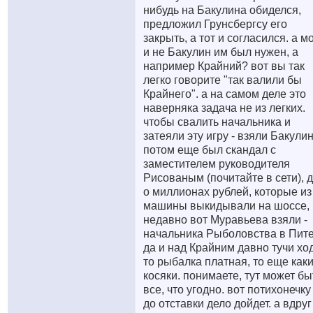
нибудь на Бакулина обиделся,
предложил Грунсбергсу его
закрыть, а тот и согласился. а м
и не Бакулин им был нужен, а
например Крайний? вот вы так
легко говорите "так валили бы
Крайнего". а на самом деле это
наверняка задача не из легких.
чтобы свалить начальника и
затеяли эту игру - взяли Бакулин
потом еще был скандал с
заместителем руководителя
Рисованым (почитайте в сети), 
о миллионах рублей, которые из
машины выкидывали на шоссе,
недавно вот Муравьева взяли -
начальника Рыболовства в Пите
да и над Крайним давно тучи ход
то рыбалка платная, то еще как
косяки. понимаете, тут может бы
все, что угодно. вот потихонечку
до отставки дело дойдет. а вдруг