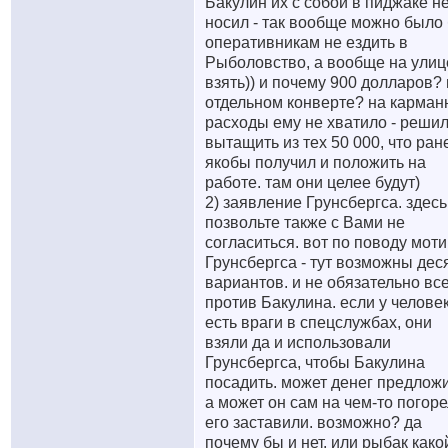
Бакулин их с собой в пиджаке н
носил - так вообще можно было
оперативникам не ездить в
Рыболовство, а вообще на улиц
взять)) и почему 900 долларов? 
отдельном конверте? на карма
расходы ему не хватило - реши
вытащить из тех 50 000, что ран
якобы получил и положить на
работе. там они целее будут)
2) заявление Грунсбергса. здесь
позвольте также с Вами не
согласиться. вот по поводу мот
Грунсбергса - тут возможны дес
вариантов. и не обязательно вс
против Бакулина. если у челове
есть враги в спецслужбах, они
взяли да и использовали
Грунсбергса, чтобы Бакулина
посадить. может денег предлож
а может он сам на чем-то погоре
его заставили. возможно? да
почему бы и нет. или рыбак како