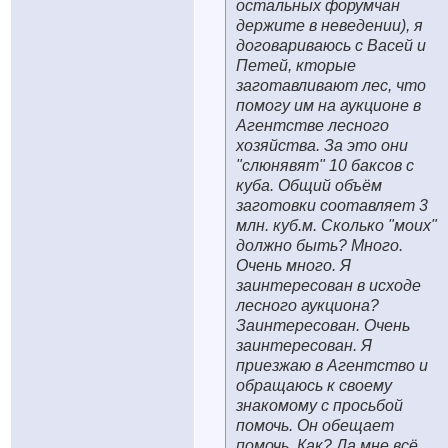
остальных форумчан
держите в неведении), я
договариваюсь с Васей и
Петей, кторые
заготавливают лес, что
помогу им на аукционе в
Агентстве лесного
хозяйства. За это они
"слюнявят" 10 баксов с
куба. Общий объём
заготовки соотавляет 3
млн. куб.м. Сколько "моих"
должно быть? Много.
Очень много. Я
заинтересован в исходе
лесного аукциона?
Заинтересован. Очень
заинтересован. Я
приезжаю в Агентство и
обращаюсь к своему
знакомому с просьбой
помочь. Он обещает
помочь. Как? Да мне всё