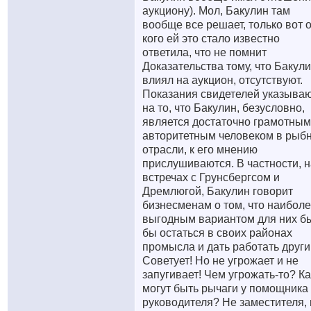
аукциону). Мол, Бакулин там
вообще все решает, только вот 
кого ей это стало известно
ответила, что не помнит
Доказательства тому, что Бакул
влиял на аукцион, отсутствуют.
Показания свидетелей указыва
на то, что Бакулин, безусловно,
является достаточно грамотным
авторитетным человеком в рыб
отрасли, к его мнению
прислушиваются. В частности, н
встречах с Грунсбергсом и
Дремлюгой, Бакулин говорит
бизнесменам о том, что наибол
выгодным вариантом для них б
бы остаться в своих районах
промысла и дать работать други
Советует! Но не угрожает и не
запугивает! Чем угрожать-то? К
могут быть рычаги у помощника
руководителя? Не заместителя, 