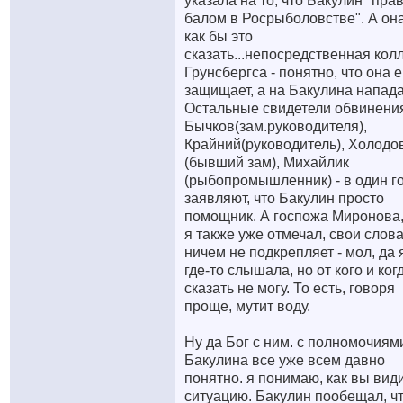
указала на то, что Бакулин "пра
балом в Росрыболовстве". А он
как бы это
сказать...непосредственная кол
Грунсбергса - понятно, что она е
защищает, а на Бакулина напада
Остальные свидетели обвинения
Бычков(зам.руководителя),
Крайний(руководитель), Холодо
(бывший зам), Михайлик
(рыбопромышленник) - в один г
заявляют, что Бакулин просто
помощник. А госпожа Миронова,
я также уже отмечал, свои слов
ничем не подкрепляет - мол, да 
где-то слышала, но от кого и ког
сказать не могу. То есть, говоря
проще, мутит воду.
Ну да Бог с ним. с полномочиям
Бакулина все уже всем давно
понятно. я понимаю, как вы вид
ситуацию. Бакулин пообещал, ч