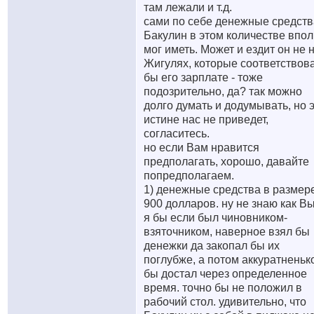
там лежали и т.д.
сами по себе денежные средств
Бакулин в этом количестве впо
мог иметь. Может и ездит он не 
Жигулях, которые соответствов
бы его зарплате - тоже
подозрительно, да? так можно
долго думать и додумывать, но э
истине нас не приведет,
согласитесь.
но если Вам нравится
предполагать, хорошо, давайте
попредполагаем.
1) денежные средства в размер
900 долларов. ну не знаю как Вы
я бы если был чиновником-
взяточником, наверное взял бы
денежки да закопал бы их
поглубже, а потом аккуратненьк
бы достал через определенное
время. точно бы не положил в
рабочий стол. удивительно, что