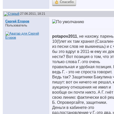
Спасибо
27.06.2011, 18:21
Сергей Егоров
Пользователь
potapov2011
, не нахожу. парень
10(!)лет их там хранил (Сахалин
из песни слов не выкинешь) и с 
бы это вдруг в 2011-м ему их до
нести? Вот позиция о том, что э
только слова Г.-это очень
правильная и удобная позиция.
ведь Г. - это не спроста говорит.
Ведь так? Защитники Бакулина 
пишут: вот он ничего не решал, 
аукциону отношения не имел и
вообще он почти никто. А Г. гнёт
свою линию: фактически всё ре
Б. Опровергайте, защитники.
Деньги в кабинете-это
раз,постановление у Г.-это два, 