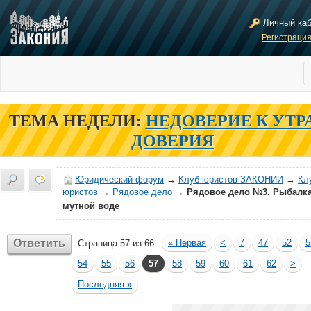
Личный ка
Регистраци
ТЕМА НЕДЕЛИ:
НЕДОВЕРИЕ К УТР
ДОВЕРИЯ
Юридический форум
→
Клуб юристов ЗАКОНИИ
→
Кл
юристов
→
Рядовое дело
→
Рядовое дело №3. Рыбалка
мутной воде
Ответить
«
Первая
<
7
47
52
5
Страница 57 из 66
54
55
56
57
58
59
60
61
62
>
Последняя
»