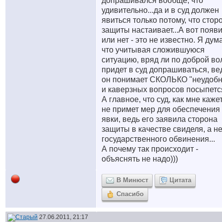
допрашивался вообще, что
удивительно...да и в суд должен
явиться только потому, что стор
защиты настаивает...А вот появ
или нет - это не известно. Я дум
что учитывая сложившуюся
ситуацию, вряд ли по доброй во
придет в суд допрашиваться, ве
он понимает СКОЛЬКО "неудоб
и каверзных вопросов посыпется
А главное, что суд, как мне каже
не примет мер для обеспечения 
явки, ведь его заявила сторона
защиты в качестве свиделя, а н
государственного обвинения...
А почему так происходит -
объяснять не надо)))
В Минюст
Цитата
Спасибо
27.06.2011, 21:17