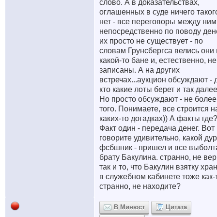
слово. А в доказательствах,
оглашенных в суде ничего таког
нет - все переговоры между ним
непосредственно по поводу дене
их просто не существует - по
словам Грунсбергса велись они 
какой-то бане и, естественно, не
записаны. А на других
встречах...аукцион обсуждают - 
кто какие лоты берет и так далее
Но просто обсуждают - не более
того. Понимаете, все строится н
каких-то догадках)) А факты где
Факт один - передача денег. Вот
говорите удивительно, какой ду
фсбшник - пришел и все выболт
брату Бакулина. странно, не вер
так и то, что Бакулин взятку хра
в служебном кабинете тоже как-
странно, не находите?
В Минюст
Цитата