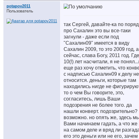
potapov2011
Пользователь
так Сергей, давайте-ка по поряд
про Сахалин это вы все-таки
загнули - даже если под
"Сахалин09" имеется в виду
Сахалин 2009, то это 2009 год, а
сейчас, слава Богу, 2011 год. Гд
10(!) лет насчитали, я не понял...
еще раз хочу отметить, что конв
с надписью Сахалин09 к делу не
относится. деньги, которые там
находились нигде не фигурирую
то о чем Вы говорите, это,
согласитесь, лишь Ваши
подозрения не более того. да
нашли конверт. подозрительно?
возможно. но опять же, здесь мы
Вами начинаем гадать, а что же 
на самом деле и вряд ли разгад
его это деньги или не его, зачем