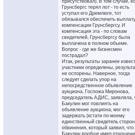
присутствовал). В том случае, е
Грунсбергс терял лот - то есть
уступал его Дремлюге, тот
обязывался обеспечить выплат
компенсации Грунсбергсу. И
компенсация эта - по словам
свидетелей, Грунсбергсу была
выплачена в полном объеме.
Вопрос - где же бизнесмен
пострадал?
Итак, результаты заранее извес
участники определены, результ
не оспорены. Наверное, тогда
следует сделать упор на
непосредственное объявление
аукциона. Госпожа Миронова,
председатель АДИС, заявляла, 
Бакулин мог повлиять на
объявление аукциона, мог его
задержать (кстати по-моему
единственный свидетель сторо
обвинения, который заявил, что
Бакулин вообще имел отношени