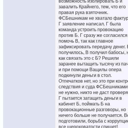
возможность изолировать Б и
завалить Крайнего, тем, что его
правая рука взяточник.
ФСБешникам не хватало факту
Г заявление написал. Г была
команда устроить провокацию
против Б. Г сразу же согласился
помочь В, так как главное
зафиксировать передачу денег. 
получилось, В получил бабосы, 
как связать это с Б? Решили
заранее вытащить тысячу из пач
и при помощи Ващилы опера
подкинули деньги в стол.
Отпечатков нет, но это при конт
следствия и суда ФСБешниками
не нужно, никто не даст проверя
Г пытается затащить деньги в
кабинет Б, поймать Б на
провокационные разговоры, но
ничего больше не получается. В
подготовили, борьба с коррупци
все шероховатости спишет!