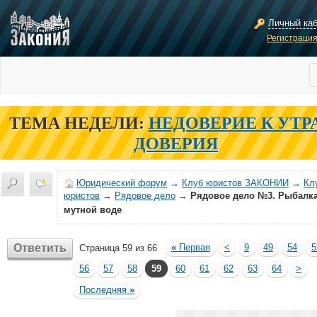
Личный ка
Регистраци
ТЕМА НЕДЕЛИ:
НЕДОВЕРИЕ К УТР
ДОВЕРИЯ
Юридический форум
→
Клуб юристов ЗАКОНИИ
→
Кл
юристов
→
Рядовое дело
→
Рядовое дело №3. Рыбалка
мутной воде
Ответить
«
Первая
<
9
49
54
5
Страница 59 из 66
56
57
58
59
60
61
62
63
64
>
Последняя
»