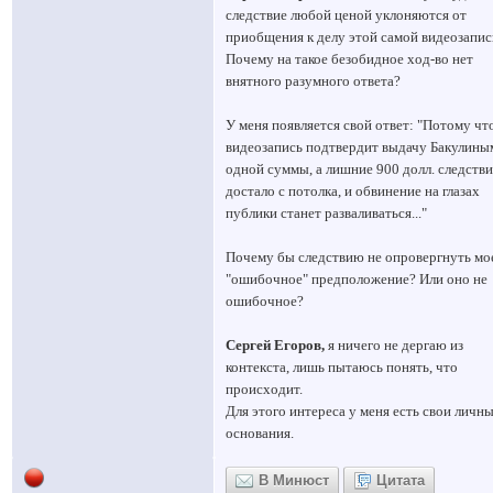
следствие любой ценой уклоняются от
приобщения к делу этой самой видеозапис
Почему на такое безобидное ход-во нет
внятного разумного ответа?
У меня появляется свой ответ: "Потому чт
видеозапись подтвердит выдачу Бакулины
одной суммы, а лишние 900 долл. следстви
достало с потолка, и обвинение на глазах
публики станет разваливаться..."
Почему бы следствию не опровергнуть мо
"ошибочное" предположение? Или оно не
ошибочное?
Сергей Егоров,
я ничего не дергаю из
контекста, лишь пытаюсь понять, что
происходит.
Для этого интереса у меня есть свои личн
основания.
В Минюст
Цитата