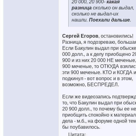
20 000, 20 900-
какая
разница
сколько он выдал,
сколько не выдал-их
нашли.
Поехали дальше
.
Сергей Егоров
, остановились!
Разница, я подозреваю, больша
Если Бакулин выдал при обыске
000 долл., а к делу приобщено 2
900 и из них 20 000 НЕ меченые,
900 меченые, то ОТКУДА взялис
эти 900 меченые. КТО и КОГДА 
подкинул - вот вопрос и в этом,
возможно, БЕСПРЕДЕЛ.
Если же видеозапись подтверж
то, что Бакулин выдал при обыс
20 900 долл., то почему бы ее н
приобщить спокойно к материа
дела - м.б., на форуме одной те
бы поубавилось.
Цитата: