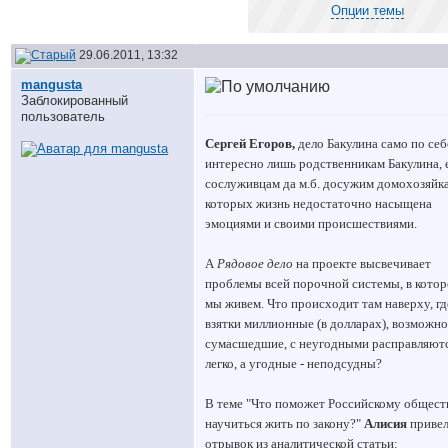
Опции темы
29.06.2011, 13:32
mangusta
Заблокированный
пользователь
Сергей Егоров,
д
ело Бакулина само по себ
интересно лишь родственникам Бакулина, 
сослуживцам да м.б. досужим домохозяйка
которых жизнь недостаточно насыщена
эмоциями и своими происшествиями.
А
Рядовое дело
на проекте высвечивает
проблемы всей порочной системы, в кото
мы живем. Что происходит там наверху, гд
взятки миллионные (в долларах), возможн
сумасшедшие, с неугодными расправляют
легко, а угодные - неподсудны?
В теме
"Что поможет Российскому общест
научиться жить по закону?"
Алисия
приве
отрывок из аналитической статьи: