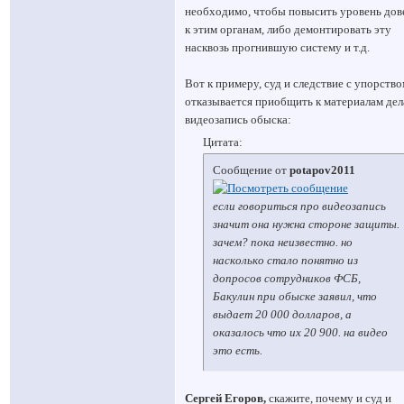
необходимо, чтобы повысить уровень дов
к этим органам, либо демонтировать эту
насквозь прогнившую систему и т.д.
Вот к примеру, суд и следствие с упорств
отказывается приобщить к материалам дел
видеозапись обыска:
Цитата:
Сообщение от
potapov2011
если говориться про видеозапись
значит она нужна стороне защиты.
зачем? пока неизвестно. но
насколько стало понятно из
допросов сотрудников ФСБ,
Бакулин при обыске заявил, что
выдает 20 000 долларов, а
оказалось что их 20 900. на видео
это есть.
Сергей Егоров,
скажите, почему и суд и