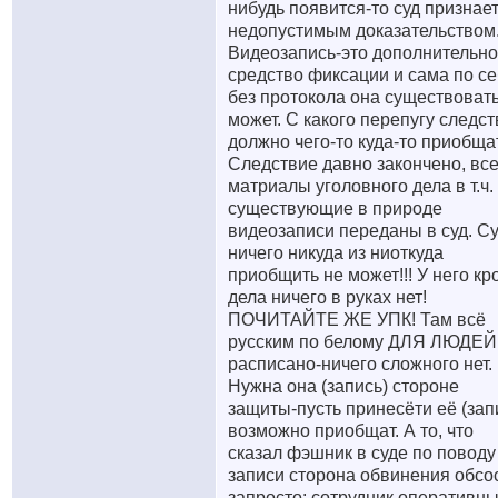
нибудь появится-то суд признает
недопустимым доказательством
Видеозапись-это дополнительн
средство фиксации и сама по се
без протокола она существовать
может. С какого перепугу следс
должно чего-то куда-то приобща
Следствие давно закончено, вс
матриалы уголовного дела в т.ч.
существующие в природе
видеозаписи переданы в суд. С
ничего никуда из ниоткуда
приобщить не может!!! У него кр
дела ничего в руках нет!
ПОЧИТАЙТЕ ЖЕ УПК! Там всё
русским по белому ДЛЯ ЛЮДЕЙ
расписано-ничего сложного нет.
Нужна она (запись) стороне
защиты-пусть принесёти её (зап
возможно приобщат. А то, что
сказал фэшник в суде по поводу
записи сторона обвинения обсо
запросто: сотрудник оперативны