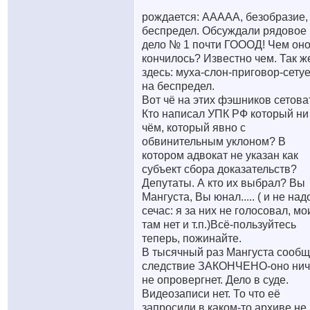
рождается: ААААА, безобразие,
беспредел. Обсуждали рядовое
дело № 1 почти ГОООД! Чем он
кончилось? Известно чем. Так ж
здесь: муха-слон-приговор-сету
на беспредел.
Вот чё на этих фэшников сетова
Кто написал УПК РФ который ни
чём, который явно с
обвинительным уклоном? В
котором адвокат не указан как
субъект сбора доказательств?
Депутаты. А кто их выбрал? Вы
Мангуста, Вы юнал..... ( и не над
сечас: я за них не голосовал, мо
там нет и т.п.)Всё-пользуйтесь
теперь, пожинайте.
В тысячный раз Мангуста сообщ
следствие ЗАКОНЧЕНО-оно нич
не опровергнет. Дело в суде.
Видеозаписи нет. То что её
запросили в каком-то архиве не