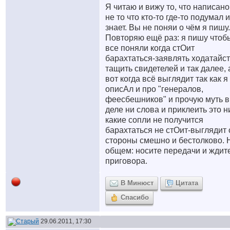
Я читаю и вижу то, что написано
не то что кто-то где-то подумал 
знает. Вы не поняи о чём я пишу.
Повторяю ещё раз: я пишу чтоб
все поняли когда стОит
барахтаться-заявлять ходатайст
тащить свидетелей и так далее, 
вот когда всё выглядит так как я
описАл и про "генералов,
феесбешников" и прочую муть в
деле ни слова и приклеить это н
какие сопли не получится
барахтаться не стОит-выглядит 
стороны смешно и бестолково. 
общем: носите передачи и ждит
приговора.
В Минюст
Цитата
Спасибо
29.06.2011, 17:30