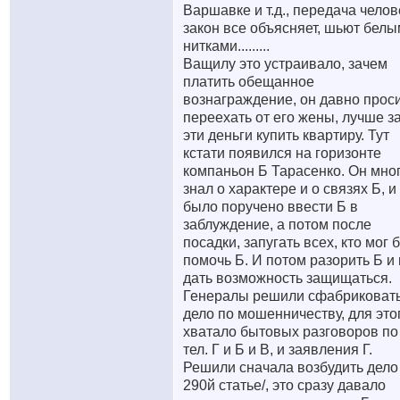
Варшавке и т.д., передача челов
закон все объясняет, шьют бел
нитками.........
Ващилу это устраивало, зачем
платить обещанное
вознаграждение, он давно прос
переехать от его жены, лучше з
эти деньги купить квартиру. Тут
кстати появился на горизонте
компаньон Б Тарасенко. Он мно
знал о характере и о связях Б, и
было поручено ввести Б в
заблуждение, а потом после
посадки, запугать всех, кто мог 
помочь Б. И потом разорить Б и
дать возможность защищаться.
Генералы решили сфабриковат
дело по мошенничеству, для это
хватало бытовых разговоров по
тел. Г и Б и В, и заявления Г.
Решили сначала возбудить дело
290й статье/, это сразу давало