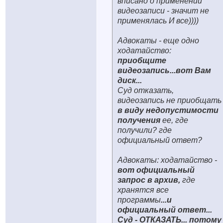
вписано о применении
видеозаписи - значит не
применялась И все))))
Адвокаты - еще одно
ходатайство:
приобщите
видеозапись...вот Вам
диск...
Суд отказать,
видеозапись не приобщать
в виду недопустимости
получения
ее, где
получили? где
официальный ответ?
Адвокаты: ходатайство -
вот официальный
запрос в архив,
где
хранятся все
программы
...и
официальный ответ...
Суд -
ОТКАЗАТЬ
... потому