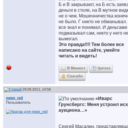
Б и В закрывают, на Б есть заяв
деньги в столе, на В мутное вид
не о чем. Мошенничества конеч
не было. Г никто не обманывал.
все знал и понимал. И деньгами
подмазывал сам, никто у него н
вымогал.
Это правда!!!! Тем более все
написано на сайте, умейте
читать и видеть!
В Минюст
Цитата
Спасибо
29.06.2011, 14:58
news_red
«Иварс
Пользователь
Грунсбергс: Меня устроил ис
аукциона…»
Сергей Масалин, представлявш