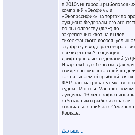
в 2010г. интересы рыболовецки
компаний «Экофим» и
«Экопассифик» на торгах во вр
аукциона Федерального агентст
по рыболовству (ФАР) по
закреплению квот на вылов
тихоокеанского лосося, услыша
эту фразу в ходе разговора с ви
президентом Ассоциации
дрифтерных исследований (АД
Иварсом Грунсбергсом. Для дач
свидетельских показаний по дел
так называемой «рыбной взятке
ФАР, рассматриваемому Тверск
судом г.Москвы, Масалин, к мом
аукциона 16 лет профессиональ
отботавший в рыбной отрасли,
специально прибыл с Северног
Кавказа.
Дальше...