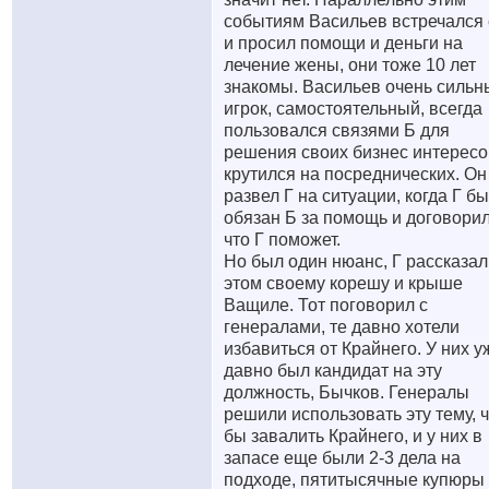
событиям Васильев встречался 
и просил помощи и деньги на
лечение жены, они тоже 10 лет
знакомы. Васильев очень сильн
игрок, самостоятельный, всегда
пользовался связями Б для
решения своих бизнес интересо
крутился на посреднических. Он
развел Г на ситуации, когда Г б
обязан Б за помощь и договори
что Г поможет.
Но был один нюанс, Г рассказал
этом своему корешу и крыше
Ващиле. Тот поговорил с
генералами, те давно хотели
избавиться от Крайнего. У них у
давно был кандидат на эту
должность, Бычков. Генералы
решили использовать эту тему, 
бы завалить Крайнего, и у них в
запасе еще были 2-3 дела на
подходе, пятитысячные купюры