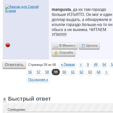
mangusta
, да их там гораздо
больше ИЗЪЯТО. Он мог и один
доллар выдать, а обнаружили и
изъяли гораздо больше-на то он
обыск а не выемка. ЧИТАЕМ
УПК!!!!!!!
В Минюст
Цитата
Спасибо
Ответить
«
Первая
<
9
49
54
5
Страница 59 из 66
56
57
58
59
60
61
62
63
64
>
Последняя
»
Быстрый ответ
Сообщение: