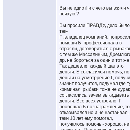
Вы не идиот! и с чего вы взяли ч
психую.?
Вы просили ПРАВДУ, дело было
так-
Г ,владелец компаний, попросил
помощи Б, профессионала в
отрасли, договориться с рыбака
с тем же Массалиным, Дремлюг
др. не бороться за один и тот же 
Так дешевле, каждый шаг это
деньги. Б согласился помочь, но
деньги на усмотррение Г, получ
значит получится, подумал где т
криминал, рыбаки тоже не дурак
согласились, зачем выкидывать
деньги. Все всех устроило. Г
пообещал Б вознаграждение, то
отказывался но и не настаивал,
таки 10 лет ему помогал,
получалось помочь - хорошо, не
значит нет. Параллельно этим