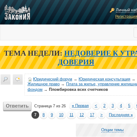
Личный ка
Регистраци
ТЕМА НЕДЕЛИ:
НЕДОВЕРИЕ К УТР
ДОВЕРИЯ
Юридический форум
→
Юридическая консультация
→
Жилищное право
→
Плата за жилье, управление жилищн
фондом
→
Пломбировка всех счетчиков
Ответить
«
Первая
<
2
3
4
5
Страница 7 из 26
7
8
9
10
11
12
17
>
Последняя
»
Опции темы