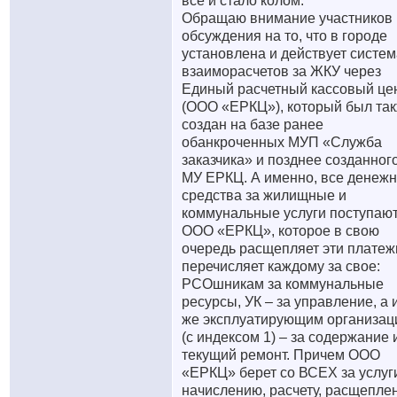
все и стало колом.
Обращаю внимание участников
обсуждения на то, что в городе
установлена и действует систем
взаиморасчетов за ЖКУ через
Единый расчетный кассовый це
(ООО «ЕРКЦ»), который был та
создан на базе ранее
обанкроченных МУП «Служба
заказчика» и позднее созданног
МУ ЕРКЦ. А именно, все денеж
средства за жилищные и
коммунальные услуги поступают
ООО «ЕРКЦ», которое в свою
очередь расщепляет эти платеж
перечисляет каждому за свое:
РСОшникам за коммунальные
ресурсы, УК – за управление, а 
же эксплуатирующим организац
(с индексом 1) – за содержание 
текущий ремонт. Причем ООО
«ЕРКЦ» берет со ВСЕХ за услуг
начислению, расчету, расщепле