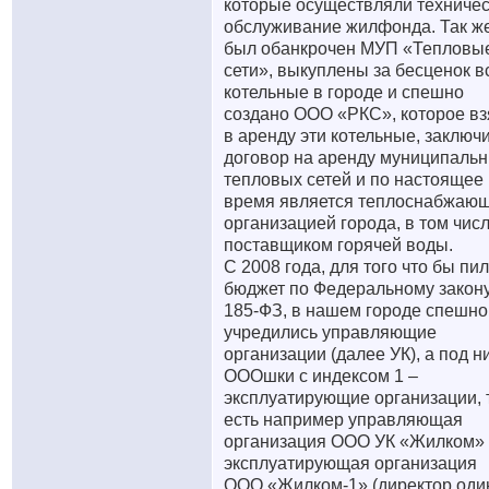
которые осуществляли техниче
обслуживание жилфонда. Так ж
был обанкрочен МУП «Тепловы
сети», выкуплены за бесценок в
котельные в городе и спешно
создано ООО «РКС», которое вз
в аренду эти котельные, заключ
договор на аренду муниципаль
тепловых сетей и по настоящее
время является теплоснабжаю
организацией города, в том чис
поставщиком горячей воды.
С 2008 года, для того что бы пи
бюджет по Федеральному закон
185-ФЗ, в нашем городе спешно
учредились управляющие
организации (далее УК), а под н
ОООшки с индексом 1 –
эксплуатирующие организации, 
есть например управляющая
организация ООО УК «Жилком»
эксплуатирующая организация
ООО «Жилком-1» (директор оди