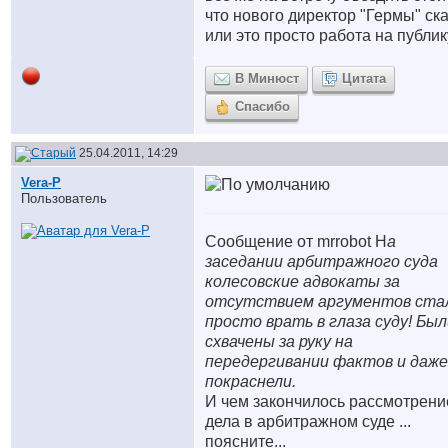
что нового директор "Гермы" ск
или это просто работа на публик
В Минюст
Цитата
Спасибо
25.04.2011, 14:29
Vera-P
Пользователь
Сообщение от mrrobot Н
а
заседании арбитражного суда
колесовские адвокаты за
отсутствием аргументов ста
просто врать в глаза суду! Был
схвачены за руку на
передергивании фактов и даже
покраснели.
И чем закончилось рассмотрени
дела в арбитражном суде ...
поясните...