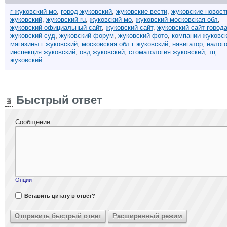
г жуковский мо
,
город жуковский
,
жуковские вести
,
жуковские новост
жуковский
,
жуковский ru
,
жуковский мо
,
жуковский московская обл
,
жуковский официальный сайт
,
жуковский сайт
,
жуковский сайт город
жуковский суд
,
жуковский форум
,
жуковский фото
,
компании жуковс
магазины г жуковский
,
московская обл г жуковский
,
навигатор
,
налог
инспекция жуковский
,
овд жуковский
,
стоматология жуковский
,
тц
жуковский
Быстрый ответ
Сообщение:
Опции
Вставить цитату в ответ?