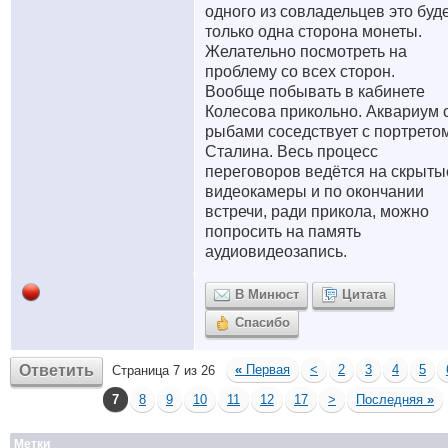
одного из совладельцев это буд
только одна сторона монеты.
Желательно посмотреть на
проблему со всех сторон.
Вообще побывать в кабинете
Колесова прикольно. Аквариум 
рыбами соседствует с портрето
Сталина. Весь процесс
переговоров ведётся на скрыты
видеокамеры и по окончании
встречи, ради прикола, можно
попросить на память
аудиовидеозапись.
В Минюст
Цитата
Спасибо
Ответить
«
Первая
<
2
3
4
5
Страница 7 из 26
7
8
9
10
11
12
17
>
Последняя
»
Метки