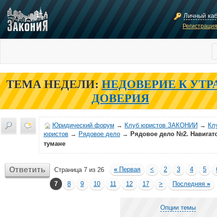
Личный ка
Регистраци
ТЕМА НЕДЕЛИ:
НЕДОВЕРИЕ К УТР
ДОВЕРИЯ
Юридический форум
→
Клуб юристов ЗАКОНИИ
→
Кл
юристов
→
Рядовое дело
→
Рядовое дело №2. Навигат
тумане
Ответить
«
Первая
<
2
3
4
5
Страница 7 из 26
7
8
9
10
11
12
17
>
Последняя
»
Опции темы