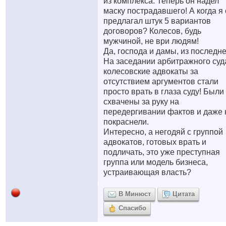
из комплекса. Теперь он надел
маску пострадавшего! А когда я
предлагал штук 5 вариантов
договоров? Колесов, будь
мужчиной, не ври людям!
Да, господа и дамы, из последне
На заседании арбитражного суд
колесовские адвокаты за
отсутствием аргументов стали
просто врать в глаза суду! Были
схвачены за руку на
передергивании фактов и даже 
покраснели.
Интересно, а негодяй с группой
адвокатов, готовых врать и
подличать, это уже преступная
группа или модель бизнеса,
устраивающая власть?
В Минюст
Цитата
Спасибо