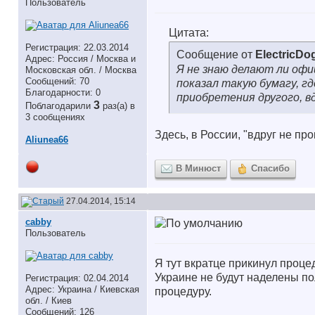
Пользователь
Цитата:
Регистрация: 22.03.2014
Сообщение от
ElectricDo
Адрес: Россия / Москва и
Я не знаю делают ли офи
Московская обл. / Москва
Сообщений: 70
показал такую бумагу, г
Благодарности: 0
приобретения другого, в
3
Поблагодарили
раз(а) в
3 сообщениях
Здесь, в России, "вдруг не про
Aliunea66
В Минюст
Спасибо
27.04.2014, 15:14
cabby
Пользователь
Я тут вкратце прикинул процед
Украине не будут наделены п
Регистрация: 02.04.2014
Адрес: Украина / Киевская
процедуру.
обл. / Киев
Сообщений: 126