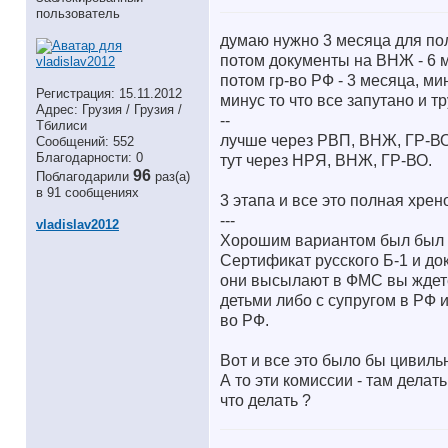
пользователь
думаю нужно 3 месяца для пол
потом документы на ВНЖ - 6 
потом гр-во РФ - 3 месяца, ми
Регистрация: 15.11.2012
минус то что все запутано и тр
Адрес: Грузия / Грузия /
--
Тбилиси
лучше через РВП, ВНЖ, ГР-ВО
Сообщений: 552
Благодарности: 0
тут через НРЯ, ВНЖ, ГР-ВО.
96
Поблагодарили
раз(а)
в 91 сообщениях
3 этапа и все это полная хрено
---
vladislav2012
Хорошим вариантом был был та
Сертификат русского Б-1 и д
они высылают в ФМС вы ждете,
детьми либо с супругом в РФ 
во РФ.
Вот и все это было бы цивильн
А то эти комиссии - там делат
что делать ?