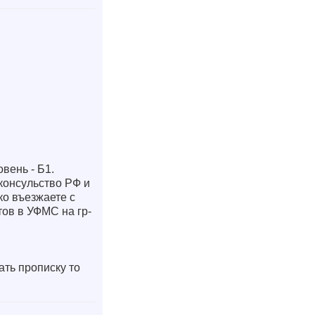
вень - Б1.
консульство РФ и
ко въезжаете с
тов в УФМС на гр-
ать прописку то