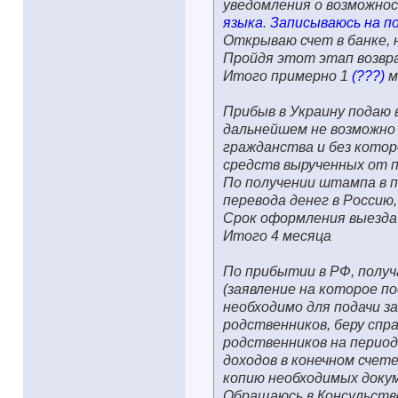
уведомления о возможно
языка
.
Записываюсь на по
Открываю счет в банке, 
Пройдя этот этап возвра
Итого примерно 1
(???)
м
Прибыв в Украину подаю 
дальнейшем не возможно 
гражданства и без котор
средств вырученных от 
По получении штампа в п
перевода денег в Россию
Срок оформления выезда
Итого 4 месяца
По прибытии в РФ, полу
(заявление на которое п
необходимо для подачи за
родственников, беру спр
родственников на период
доходов в конечном счет
копию необходимых доку
Обращаюсь в Консульство