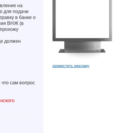
явление на
о для подачи
правку в банке о
ния ВНЖ (в
 прохожу
де должен
разместить рекламу
 что сам вопрос
инского