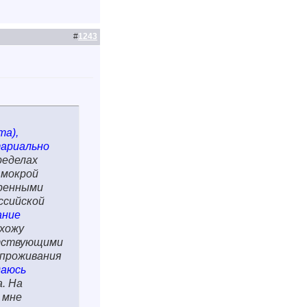
#
1243
та),
тариально
ределах
 мокрой
еренными
ссийской
ание
хожу
утствующими
 проживания
даюсь
. На
 мне