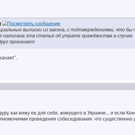
g
циальные выписки из закона, с подтверждениями, что бы
де написана эта статья об утрате гражданства в случае
друг проканает
канает".
уру, как вижу ее для себя, живущего в Украине... и если Ко
олномочиями проведения собеседования. что существенно 