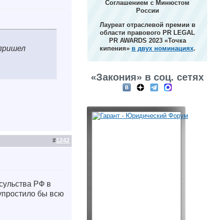
Соглашением с Минюстом
России
Лауреат отраслевой премии в
области правового PR LEGAL
PR AWARDS 2023 «Точка
 пришел
кипения»
в двух номинациях
.
«Закония» в соц. сетях
#
1242
нсульства РФ в
упростило бы всю