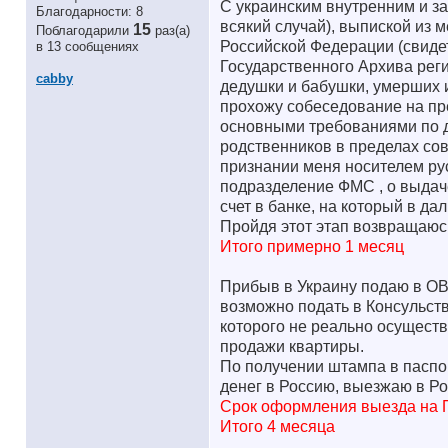
С украинским внутренним и за
Благодарности: 8
всякий случай), выпиской из 
15
Поблагодарили
раз(а)
Российской Федерации (свидет
в 13 сообщениях
Государственного Архива рег
cabby
дедушки и бабушки, умерших 
прохожу собеседование на пре
основными требованиями по д
родственников в пределах со
признании меня носителем рус
подразделение ФМС , о выдач
счет в банке, на который в д
Пройдя этот этап возвращаюсь
Итого примерно 1 месяц
Прибыв в Украину подаю в ОВ
возможно подать в Консульств
которого не реально осуществ
продажи квартиры.
По получении штампа в паспо
денег в Россию, выезжаю в Р
Срок оформления выезда на 
Итого 4 месяца