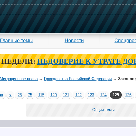
Главные темы
Новости
Спецпро
 НЕДЕЛИ:
НЕДОВЕРИЕ К УТРАТЕ ДО
Миграционное право
→
Гражданство Российской Федерации
→
Законопр
ая
<
25
75
115
120
121
122
123
124
125
126
Опции темы