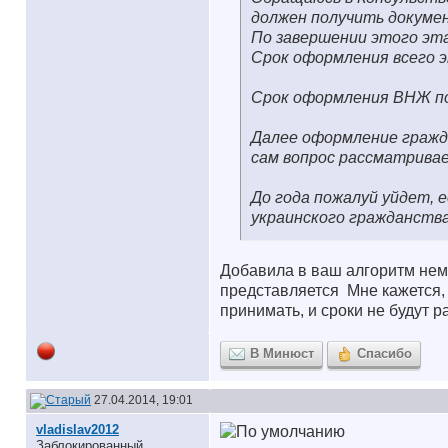
должен получить докуме
По завершении этого эт
Срок оформления всего эт
Срок оформления ВНЖ по
Далее оформление гражда
сам вопрос рассматривае
До года пожалуй уйдет, 
украинского гражданства
Добавила в ваш алгоритм немн
представляется
Мне кажется, 
принимать, и сроки не будут р
В Минюст
Спасибо
27.04.2014, 19:01
vladislav2012
Заблокированный