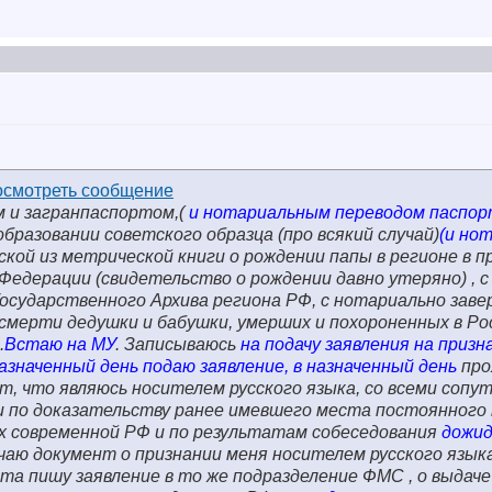
м и загранпаспортом,(
и нотариальным переводом паспор
разовании советского образца (про всякий случай)
(и но
иской из метрической книги о рождении папы в регионе в п
Федерации (свидетельство о рождении давно утеряно) , с
осударственного Архива региона РФ, с нотариально зав
смерти дедушки и бабушки, умерших и похороненных в Ро
.
Встаю на МУ
. Записываюсь
на подачу заявления на призн
назначенный день подаю заявление, в назначенный день
про
т, что являюсь носителем русского языка, со всеми соп
 по доказательству ранее имевшего места постоянного
х современной РФ и по результатам собеседования
дожи
чаю документ о признании меня носителем русского языка
та пишу заявление в то же подразделение ФМС , о выдаче