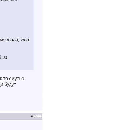
ме того, что
 из
к то смутно
ди будут
#
1244