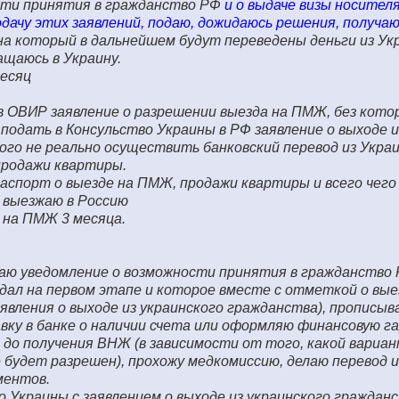
сти принятия в гражданство РФ
и о выдаче визы носителя
дачу этих заявлений, подаю, дожидаюсь решения, получаю 
на который в дальнейшем будут переведены деньги из Ук
щаюсь в Украину.
есяц
в ОВИР заявление о разрешении выезда на ПМЖ, без кото
подать в Консульство Украины в РФ заявление о выходе и
ого не реально осуществить банковский перевод из Укра
продажи квартиры.
аспорт о выезде на ПМЖ, продажи квартиры и всего чего
, выезжаю в Россию
 на ПМЖ 3 месяца.
чаю уведомление о возможности принятия в гражданство
одал на первом этапе и которое вместе с отметкой о вы
явления о выходе из украинского гражданства), прописыв
авку в банке о наличии счета или оформляю финансовую 
 до получения ВНЖ (в зависимости от того, какой вариа
е будет разрешен), прохожу медкомиссию, делаю перевод 
ментов.
 Украины с заявлением о выходе из украинского граждан