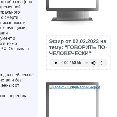
ого образца (про
овременной
нтрального
 о смерти
аписываюсь и
путствующими
ания
кумент о
Эфир от 02.02.2023 на
е в то же
тему: "ГОВОРИТЬ ПО-
о РФ. Открываю
ЧЕЛОВЕЧЕСКИ"
 в дальнейшем не
нства и без
ченных от
жно, перевода