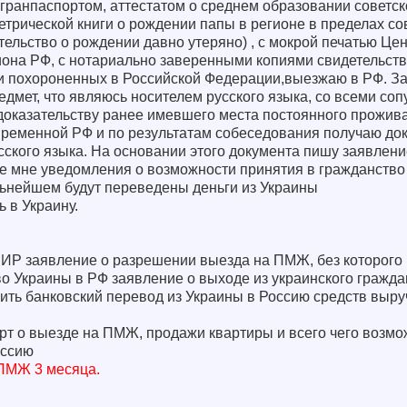
гранпаспортом, аттестатом о среднем образовании советск
метрической книги о рождении папы в регионе в пределах с
ельство о рождении давно утеряно) , с мокрой печатью Це
иона РФ, с нотариально заверенными копиями свидетельств
и похороненных в Российской Федерации,выезжаю в РФ. З
дмет, что являюсь носителем русского языка, со всеми со
оказательству ранее имевшего места постоянного прожив
временной РФ и по результатам собеседования получаю до
ского языка. На основании этого документа пишу заявлени
е мне уведомления о возможности принятия в гражданств
альнейшем будут переведены деньги из Украины
 в Украину.
ИР заявление о разрешении выезда на ПМЖ, без которого
о Украины в РФ заявление о выходе из украинского гражда
ить банковский перевод из Украины в Россию средств выру
рт о выезде на ПМЖ, продажи квартиры и всего чего возмо
оссию
ПМЖ 3 месяца.