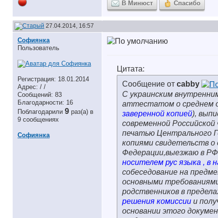
В Минюст
Спасибо
27.04.2014, 16:57
Софиянка
Пользователь
Цитата:
Регистрация: 18.01.2014
Сообщение от
cabby
Адрес: / /
С украинским внутренни
Сообщений: 83
Благодарности: 16
аттестатом о среднем об
9
Поблагодарили
раз(а) в
заверенной копией
), вып
9 сообщениях
современной Российской 
печатью Центрального Г
Софиянка
копиями свидетельств о 
Федерации,выезжаю в РФ
носителем рус языка , в 
собеседование на предме
основными требованиями
родственников в предела
решения комиссии
и полу
основании этого докумен