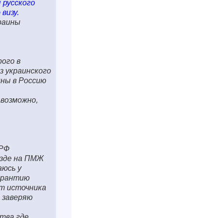
 русского
визу.
раины
рого в
з украинского
ины в Россию
 возможно,
 РФ
езде на ПМЖ
аюсь у
гарантию
нт источника
и заверяю
ства,где