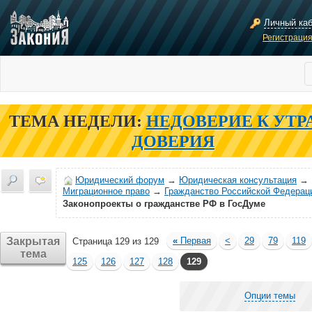
Личный ка
Регистраци
ТЕМА НЕДЕЛИ:
НЕДОВЕРИЕ К УТР
ДОВЕРИЯ
Юридический форум
→
Юридическая консультация
→
Миграционное право
→
Гражданство Российской Федерац
Законопроекты о гражданстве РФ в ГосДуме
Закрытая
«
Первая
<
29
79
119
Страница 129 из 129
тема
125
126
127
128
129
Опции темы