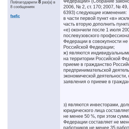
Федерации» (Собрание законода
8
Поблагодарили
раз(а) в
2006, № 2, ст. 170; 2007, № 49, 
8 сообщениях
6393) следующие изменения:
fsefic
в части первой пункт «в» искл
часть вторую дополнить пункт
«е) окончили после 1 июля 20
послевузовского профессиона
Федерации в совокупности не 
Российской Федерации;
ж) являются индивидуальным
на территории Российской Фе
приеме в гражданство Россий
предпринимательской деятель
экономической деятельности, 
заявления о приеме в гражда
з) являются инвесторами, дол
юридического лица составляет
не менее 50 %, при этом сум
Федерации составляет не мене
работников не менее 35 работн