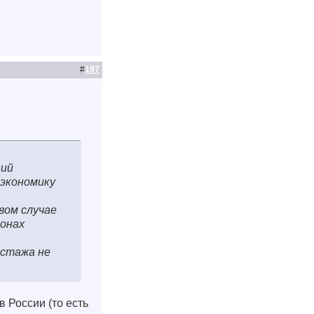
#
197
щий
 экономику
рвом случае
ионах
 стажа не
в России (то есть