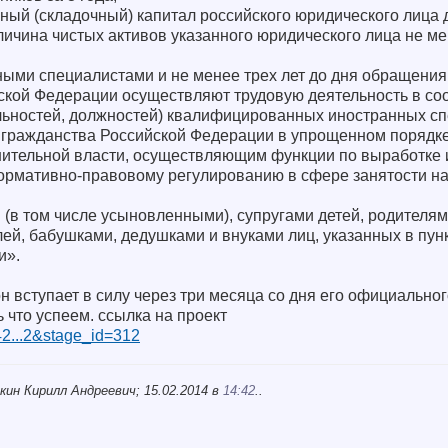
вный (складочный) капитал российского юридического лица
личина чистых активов указанного юридического лица не ме
ыми специалистами и не менее трех лет до дня обращения
ской Федерации осуществляют трудовую деятельность в соо
ьностей, должностей) квалифицированных иностранных сп
 гражданства Российской Федерации в упрощенном порядк
ительной власти, осуществляющим функции по выработке 
нормативно-правовому регулированию в сфере занятости н
и (в том числе усыновленными), супругами детей, родителям
ей, бабушками, дедушками и внуками лиц, указанных в пункт
и».
вступает в силу через три месяца со дня его официальног
 что успеем. ссылка на проект
/142...2&stage_id=312
кин Кирилл Андреевич; 15.02.2014 в
14:42
..