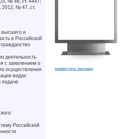
, № 46, ст. 4447;
, 2012, № 47, ст.
, высшего и
ость в Российской
 гражданство
ю деятельность
я с заявлением о
разместить рекламу
ате осуществления
рации видах
й подаче
ского
стему Российской
енности