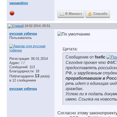
vassandrov
В Минюст
Спасибо
19.02.2014, 05:51
русская узбечка
Пользователь
Цитата:
Сообщение от
fsefic
Регистрация: 06.01.2014
Сегодня прочел что ФМС
Адрес: / /
Сообщений: 113
предоставлять российско
Благодарности: 18
РФ, и зарубежным студе
13
Поблагодарили
раз(а)
проработавшим в Росси
в 12 сообщениях
речь идет о единицах ин
граждан.
русская узбечка
Успею ли я подать докум
имею. Ссылка на новост
Согласно этому законопроекту