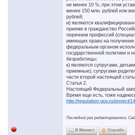
не менее 10 %, при этом уста
менее 150 млн. рублей или ве
рублей;
и) являются квалифицированн
приеме в гражданство Россий
перечнем профессий (специал
имеющих право на получение
федеральным органом исполн
государственной политики и 
безработицы;
к) являются супругами, детьм
приемные), супругами родител
части второй настоящей стать
Статья 2.
Настоящий Федеральный закон 
Время еще есть, тоже надеюсь
http://regulation.gov.ru/project
Последний раз редактировалось Сай
В Минюст
Спасибо