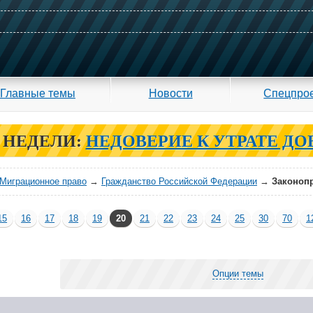
Главные темы
Новости
Спецпро
 НЕДЕЛИ:
НЕДОВЕРИЕ К УТРАТЕ ДО
Миграционное право
→
Гражданство Российской Федерации
→
Законопр
15
16
17
18
19
20
21
22
23
24
25
30
70
1
Опции темы