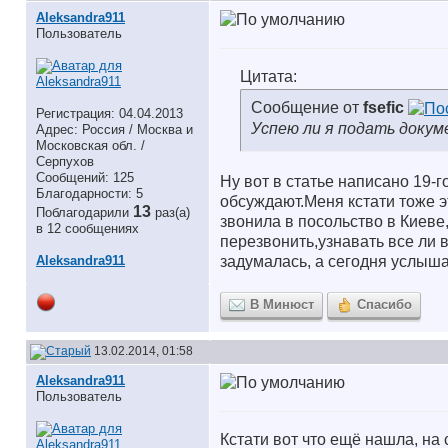
Aleksandra911
Пользователь
Цитата:
Сообщение от
fsefic
Регистрация: 04.04.2013
Успею ли я подать докум
Адрес: Россия / Москва и
Московская обл. /
Серпухов
Сообщений: 125
Ну вот в статье написано 19-г
Благодарности: 5
обсуждают.Меня кстати тоже э
13
Поблагодарили
раз(а)
звонила в посольство в Киеве
в 12 сообщениях
перезвонить,узнавать все ли в
Aleksandra911
задумалась, а сегодня услыша
В Минюст
Спасибо
13.02.2014, 01:58
Aleksandra911
Пользователь
Кстати вот что ещё нашла, на