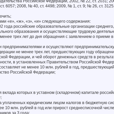
тельства Российской Федерации, 2002, № 22, ст. 2031; 2003
ст. 6057; 2008, № 40, ст. 4498; 2009, № 1, ст. 9; № 26, ст. 3125
ючить;
ами «е», «ж», «з», «и» следующего содержания:
02 года российские образовательные организации среднего
льного образования и осуществляющие трудовую деятельн
менее трех лет до дня обращения с заявлением о приеме в
и предпринимателями и осуществляют предпринимательску
дерации не менее трех лет, предшествующих году обращени
ской Федерации, и чей оборот денежных средств в результ
ности, в установленных Правительством Российской Феде
составляет не менее 10 млн. рублей в год, предшествующи
нство Российской Федерации;
я вклада которых в уставном (складочном) капитале россий
:
ма уплаченных юридическим лицом налогов в бюджетную си
е 10 млн. рублей в год или прирост среднесписочной числ
иков за 3 года;