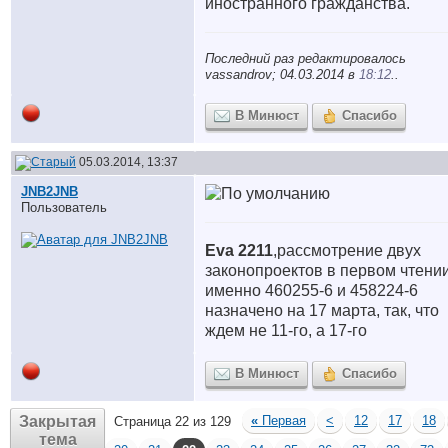
иностранного гражданства.
Последний раз редактировалось
vassandrov; 04.03.2014 в
18:12
..
В Минюст
Спасибо
05.03.2014, 13:37
JNB2JNB
Пользователь
Eva 2211
,рассмотрение двух
законопроектов в первом чтении
именно 460255-6 и 458224-6
назначено на 17 марта, так, что
ждем не 11-го, а 17-го
В Минюст
Спасибо
Закрытая
«
Первая
<
12
17
18
Страница 22 из 129
тема