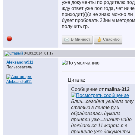
уже документы по родителю по
жду ответ уже пол года, чет ниче
приходит((((и не знаю можно ли
будет пробовать 2йным методо
получить гр.
В Минюст
Спасибо
04.03.2014, 01:17
Aleksandra911
Пользователь
Цитата:
Сообщение от
malina-312
Блин...сегодня увидела эту
статью в ленте ру.и
обрадовалась думала
приняли уже...значит надо
дождаться 11 марта.я в
принципе уже документы