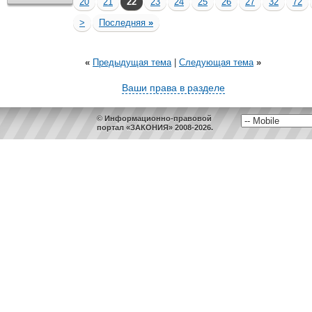
20
21
22
23
24
25
26
27
32
72
>
Последняя
»
«
Предыдущая тема
|
Следующая тема
»
Ваши права в разделе
© Информационно-правовой
портал «ЗАКОНИЯ» 2008-2026.