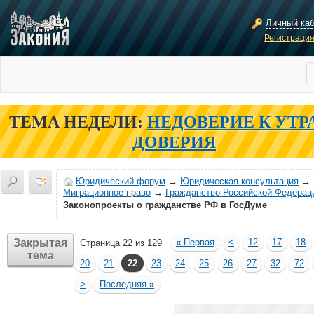
Личный ка
Регистраци
ТЕМА НЕДЕЛИ:
НЕДОВЕРИЕ К УТР
ДОВЕРИЯ
Юридический форум
→
Юридическая консультация
→
Миграционное право
→
Гражданство Российской Федерац
Законопроекты о гражданстве РФ в ГосДуме
Закрытая
«
Первая
<
12
17
18
Страница 22 из 129
тема
20
21
22
23
24
25
26
27
32
72
>
Последняя
»