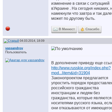
изменение в связи с ситуацией
вУкраине . На сегодня никаких, 
намекнули что завтра и так дал
может по другому быть.
В Минюст
Спасибо
04.03.2014, 18:09
vassandrov
Пользователь
В дополнение приведу еще ссыл
http://www.russkie.org/index.php?
mod...litem&id=31904
Законопроектом предлагается
упростить порядок предоставле
российского гражданства
иностранцам и людям без
гражданства, которые являются
носителями русского языка, есл
они отказываются от имеющего