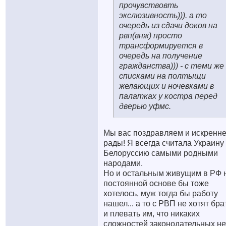
прочувствовть
экслюзивность))). а то
очередь из сдачи доков на
рвп(внж) просто
трансформируется в
очередь на получение
гражданства))) - с теми же
списками на полтыщи
желающих и ночевками в
палатках у костра перед
дверью уфмс.
Мы вас поздравляем и искренн
рады! Я всегда считала Украину
Белоруссию самыми родными
народами.
Но и остальным живущим в РФ 
постоянной основе бы тоже
хотелось
, муж тогда бы работу
нашел... а то с РВП не хотят брат
и плевать им, что никаких
сложностей законодательных нет