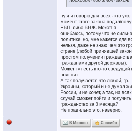
подходит под этот закон!
ну я и говорю для всех - кто уже
момент этого закона подал/полу
РВП, либо ВНЖ. Может я
ошибаюсь, потому что не сильна
политике. но, мне кажется для в
нельзя, даже не знаю чем это гр
стране (любой принявшей закон
простом получении гражданств
гражданами другой державы).
Может тут есть кто-то сведущий 
пояснит.
А так получается что любой, гр.
Украины, который и не думал жи
России, и не хочет, а так, на вся
случай сможет пойти и получить
гражданство за 3 месяца?
Не правильно это, наверно.
В Минюст
Спасибо