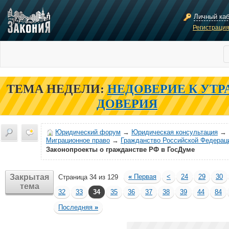
Личный ка
Регистраци
ТЕМА НЕДЕЛИ:
НЕДОВЕРИЕ К УТР
ДОВЕРИЯ
Юридический форум
→
Юридическая консультация
→
Миграционное право
→
Гражданство Российской Федерац
Законопроекты о гражданстве РФ в ГосДуме
Закрытая
«
Первая
<
24
29
30
Страница 34 из 129
тема
32
33
34
35
36
37
38
39
44
84
Последняя
»