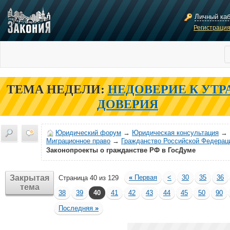
Личный ка
Регистраци
ТЕМА НЕДЕЛИ:
НЕДОВЕРИЕ К УТР
ДОВЕРИЯ
Юридический форум
→
Юридическая консультация
→
Миграционное право
→
Гражданство Российской Федерац
Законопроекты о гражданстве РФ в ГосДуме
Закрытая
«
Первая
<
30
35
36
Страница 40 из 129
тема
38
39
40
41
42
43
44
45
50
90
Последняя
»