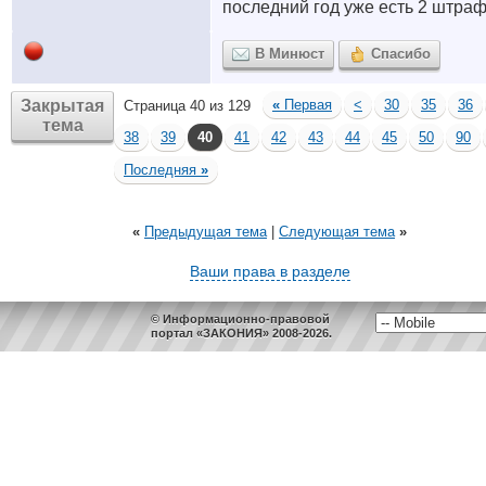
последний год уже есть 2 штра
В Минюст
Спасибо
Закрытая
«
Первая
<
30
35
36
Страница 40 из 129
тема
38
39
40
41
42
43
44
45
50
90
Последняя
»
«
Предыдущая тема
|
Следующая тема
»
Ваши права в разделе
© Информационно-правовой
портал «ЗАКОНИЯ» 2008-2026.