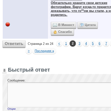
Обязательно храните cвои детские
фотографии. Вдруг когда-то придетс
доказывать, что го**ом вы стали, а н
родились.
В Минюст
Цитата
Спасибо
Ответить
<
1
2
3
4
5
6
7
Страница 2 из 24
>
Последняя
»
Быстрый ответ
Сообщение:
Опции