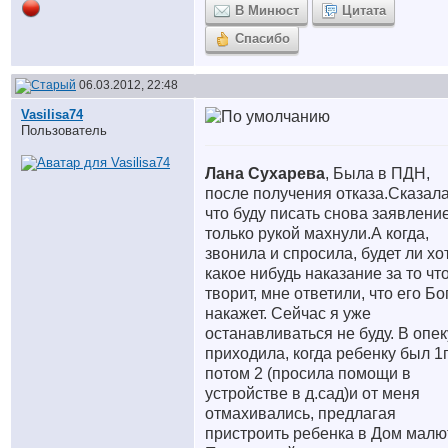
В Минюст
Цитата
Спасибо
06.03.2012, 22:48
Vasilisa74
Пользователь
Лана Сухарева
, Была в ПДН,
после получения отказа.Сказала
что буду писать снова заявление
только рукой махнули.А когда,
звонила и спросила, будет ли хо
какое нибудь наказание за то чт
творит, мне ответили, что его Бо
накажет. Сейчас я уже
останавливаться не буду. В опек
приходила, когда ребенку был 1г
потом 2 (просила помощи в
устройстве в д.сад)и от меня
отмахивались, предлагая
пристроить ребенка в Дом малю