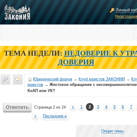
Личный ка
Регистраци
ТЕМА НЕДЕЛИ:
НЕДОВЕРИЕ К УТР
ДОВЕРИЯ
Юридический форум
→
Клуб юристов ЗАКОНИИ
→
Кл
юристов
→
Жестокое обращение с несовершеннолетни
КоАП или УК?
Ответить
<
1
2
3
4
5
6
7
Страница 2 из 24
>
Последняя
»
Опции темы