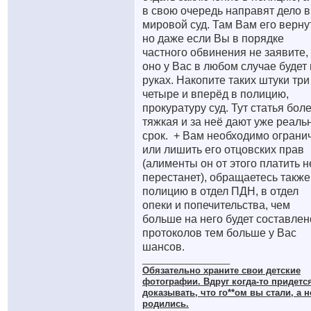
в свою очередь направят дело в
мировой суд. Там Вам его вернут
но даже если Вы в порядке
частного обвинения не заявите,
оно у Вас в любом случае будет
руках. Накопите таких штуки три
четыре и вперёд в полицию,
прокуратуру суд. Тут статья бол
тяжкая и за неё дают уже реаль
срок.
+ Вам необходимо ограни
или лишить его отцовских прав
(алименты он от этого платить н
перестанет), обращаетесь также
полицию в отдел ПДН, в отдел
опеки и попечительства, чем
больше на него будет составлен
протоколов тем больше у Вас
шансов.
__________________
Обязательно храните cвои детские
фотографии. Вдруг когда-то придетс
доказывать, что го**ом вы стали, а н
родились.