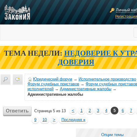
Личный ка
Регистраци
ТЕМА НЕДЕЛИ:
НЕДОВЕРИЕ К УТР
ДОВЕРИЯ
Юридический форум
→
Исполнительное производство
Форум судебных приставов
→
Форум судебных приставов
исполнителей
→
Административные жалобы
→
Административные жалобы
Ответить
<
1
2
3
4
5
6
7
Страница 5 из 13
9
10
>
Последняя
»
Опции темы