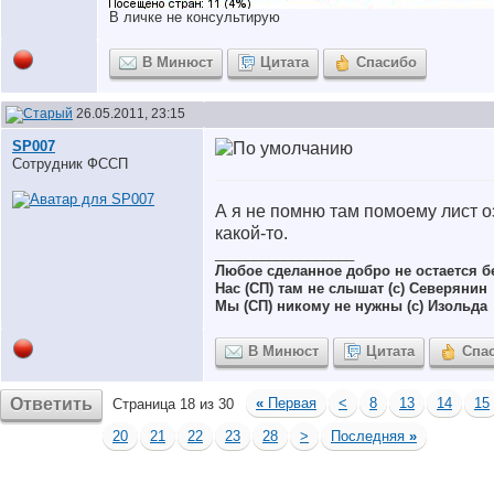
В личке не консультирую
В Минюст
Цитата
Спасибо
26.05.2011, 23:15
SP007
Сотрудник ФССП
А я не помню там помоему лист 
какой-то.
__________________
Любое сделанное добро не остается 
Нас (СП) там не слышат (с) Северянин
Мы (СП) никому не нужны (с) Изольда
В Минюст
Цитата
Спа
Ответить
«
Первая
<
8
13
14
15
Страница 18 из 30
20
21
22
23
28
>
Последняя
»