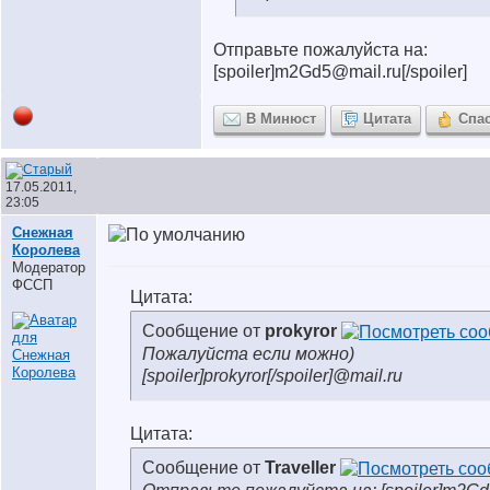
Отправьте пожалуйста на:
[spoiler]m2Gd5@mail.ru[/spoiler]
В Минюст
Цитата
Спа
17.05.2011,
23:05
Снежная
Королева
Модератор
ФССП
Цитата:
Сообщение от
prokyror
Пожалуйста если можно)
[spoiler]prokyror[/spoiler]@mail.ru
Цитата:
Сообщение от
Traveller