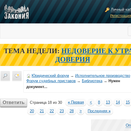
Личный ка
Регистраци
ТЕМА НЕДЕЛИ:
НЕДОВЕРИЕ К УТР
ДОВЕРИЯ
Юридический форум
→
Исполнительное производство
Форум судебных приставов
→
Библиотека
→
Нужен
документ...
Ответить
«
Первая
<
8
13
14
15
Страница 18 из 30
20
21
22
23
28
>
Последняя
»
Оп