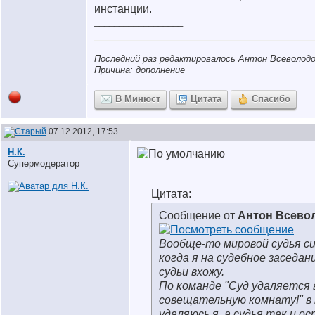
инстанции.
__________________
Последний раз редактировалось Антон Всеволодов
Причина: дополнение
В Минюст
Цитата
Спасибо
07.12.2012, 17:53
Н.К.
Супермодератор
Цитата:
Сообщение от
Антон Всево
Вообще-то мировой судья си
когда я на судебное заседан
судьи вхожу.
По команде "Суд удаляется 
совещательную комнату!" в
удаляюсь я, а судья так и о