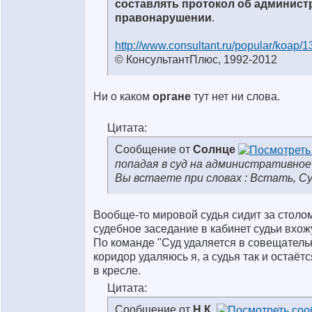
составлять протокол об админис
правонарушении
.
http://www.consultant.ru/popular/koap/
© КонсультантПлюс, 1992-2012
Ни о каком
органе
тут нет ни слова.
Цитата:
Сообщение от
Солнце
попадая в суд на административное
Вы встаете при словах : Встать, Су
Вообще-то мировой судья сидит за столом,
судебное заседание в кабинет судьи вхож
По команде "Суд удаляется в совещатель
коридор удаляюсь я, а судья так и остаё
в кресле.
Цитата:
Сообщение от
Н.К.