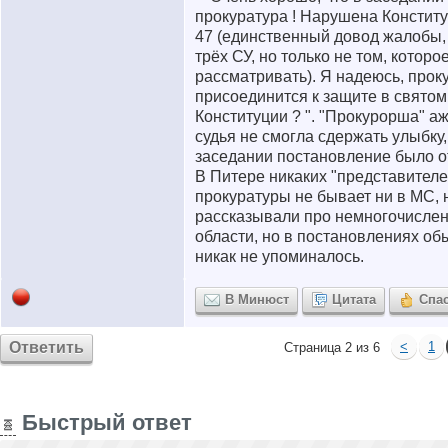
прокуратура ! Нарушена Конституц
47 (единственный довод жалобы,
трёх СУ, но только не том, котор
рассматривать). Я надеюсь, прок
присоединится к защите в свято
Конституции ? ". "Прокурорша" а
судья не смогла сдержать улыбку
заседании постановление было о
В Питере никаких "представител
прокуратуры не бывает ни в МС, 
рассказывали про немногочислен
области, но в постановлениях об
никак не упоминалось.
В Минюст
Цитата
Спа
Ответить
<
1
Страница 2 из 6
Быстрый ответ