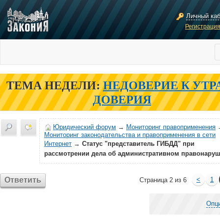
Личный ка
Регистраци
ТЕМА НЕДЕЛИ:
НЕДОВЕРИЕ К УТР
ДОВЕРИЯ
Юридический форум
→
Мониторинг правоприменения
Мониторинг законодательства и правоприменения в сети
Интернет
→
Статус "представитель ГИБДД" при
рассмотрении дела об административном правонару
Ответить
<
1
Страница 2 из 6
Опц