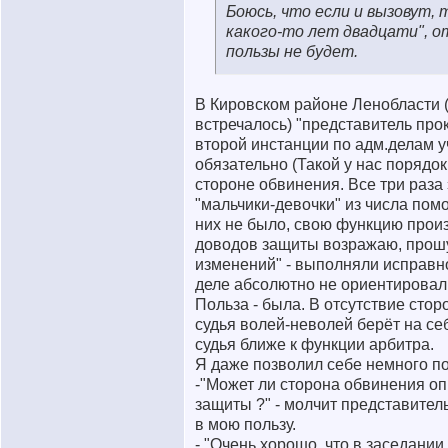
Боюсь, что если и вызовут, 
какого-то лет двадцати", о
пользы не будет.
В Кировском районе Ленобласти (
встречалось) "представитель про
второй инстанции по адм.делам у
обязательно (Такой у нас порядок 
стороне обвинения. Все три раза
"мальчики-девочки" из числа пом
них не было, свою функцию прои
доводов защиты возражаю, прошу
изменений" - выполняли исправно
деле абсолютно не ориентировал
Польза - была. В отсутствие сто
судья волей-неволей берёт на себ
судья ближе к функции арбитра.
Я даже позволил себе немного по
-"Может ли сторона обвинения о
защиты ?" - молчит представител
в мою пользу.
- "Очень хорошо, что в заседании