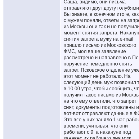
Саша, видимо, они письма
отправляют друг другу голубями
Вы знаете, в конечном итоге, ка
с мужем поняли, ответы на зап
из Москвы они так и не получил
момент снятия запрета. Накану
снятия запрета мужу на е-mail
пришло письмо из Московского
ФМС, мол ваше заявление
рассмотрено и направлено в Пс
поручение немедленно снять
запрет. Псковское отделение уж
этот момент не работало. На
следующий день муж позвонил 
в 10.00 утра, чтобы сообщить, ч
получил такое письмо из Москвы
на что ему ответили, что запрет
снят, документы подготовлены и
вот-вот отправляют данные в Ф
Это все у них заняло 1 час рабо
времени, учитывая, что они
работают с 9, а накануне под
занавес их рабочего дня муж