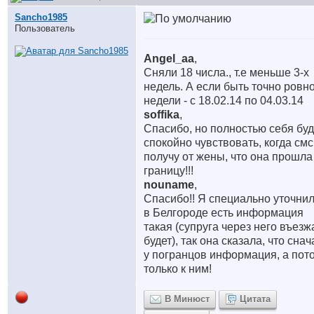
Sancho1985
Пользователь
Angel_aa
,
Сняли 18 числа., т.е меньше 3-х
недель. А если быть точно ровно
недели - с 18.02.14 по 04.03.14
soffika
,
Спасибо, но полностью себя буд
спокойно чувствовать, когда смс
получу от жены, что она прошла
границу!!!
nouname
,
Спасибо!! Я специально уточнил
в Белгороде есть информация
такая (супруга через него въезж
будет), так она сказала, что сна
у погранцов информация, а пот
только к ним!
В Минюст
Цитата