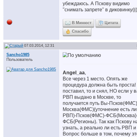
убеждаюсь. А Пскову видимо
"снимать запрете" в диковинку(((
В Минюст
Цитата
Спасибо
07.03.2014, 12:31
Sancho1985
Пользователь
Angel_aa
,
Все через 1 место. Опять же
процедура должна быть проста!
поставил, то и снял, НО если у в
РВП выдано в Москве, то
получается путь Вы-Псков(ФМС)
Москва(ФМС)(уточнение есть ли
РВП)-Псков(ФМС)-ФСБ(Москва)
ФСБ(Регионы). Так как Пскову н
узнать, а реально ли есть РВП и 
Вопрос больше в том, почему эт