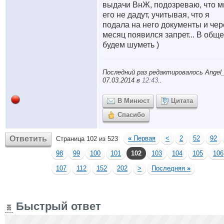
выдачи ВнЖ, подозреваю, что м
его не дадут, учитывая, что я
подала на него документы и чер
месяц появился запрет... В общ
будем шуметь )
Последний раз редактировалось Angel_
07.03.2014 в
12:43
..
В Минюст
Цитата
Спасибо
Ответить
«
Первая
<
2
52
92
Страница 102 из 523
98
99
100
101
102
103
104
105
106
107
112
152
202
>
Последняя
»
Быстрый ответ