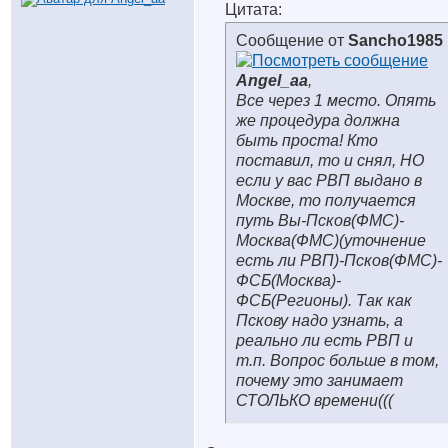
Цитата:
Сообщение от
Sancho1985
Angel_aa
,
Все через 1 место. Опять
же процедура должна
быть проста! Кто
поставил, то и снял, НО
если у вас РВП выдано в
Москве, то получается
путь Вы-Псков(ФМС)-
Москва(ФМС)(уточнение
есть ли РВП)-Псков(ФМС)-
ФСБ(Москва)-
ФСБ(Регионы). Так как
Пскову надо узнать, а
реально ли есть РВП и
т.п. Вопрос больше в том,
почему это занимает
СТОЛЬКО времени(((