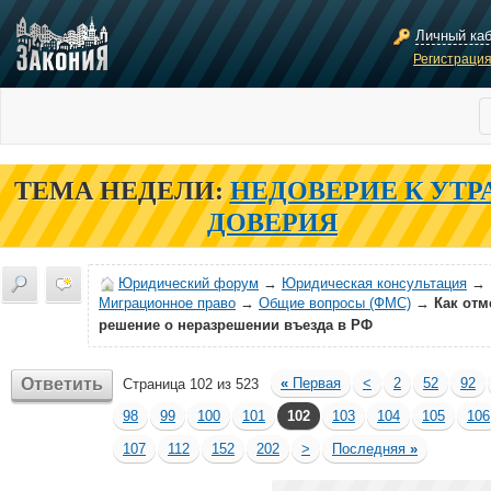
Личный ка
Регистраци
ТЕМА НЕДЕЛИ:
НЕДОВЕРИЕ К УТР
ДОВЕРИЯ
Юридический форум
→
Юридическая консультация
→
Миграционное право
→
Общие вопросы (ФМС)
→
Как отм
решение о неразрешении въезда в РФ
Ответить
«
Первая
<
2
52
92
Страница 102 из 523
98
99
100
101
102
103
104
105
106
107
112
152
202
>
Последняя
»