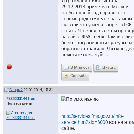
Я гражданин Узбекистана
29.12.2013 прилетел в Москву
чтобы новый год справить со
своими родными мне на таможн
сказали что у меня запрет в РФ
стоить. Я перед вылетом прове
на сайте ФМС себя. Там все чис
было , пограничники сразу же м
обратно отправили. Что мне дел
помогите пожалуйста.
В Минюст
Цитата
Спасибо
02.01.2014, 15:31
79263331441rus
Пользователь
http://services.fms.gov.ru/info-
service.htm?sid=3000
вот на это
сайте.