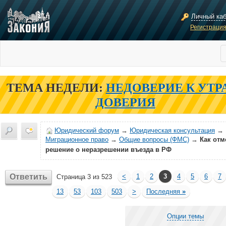
Личный ка
Регистраци
ТЕМА НЕДЕЛИ:
НЕДОВЕРИЕ К УТР
ДОВЕРИЯ
Юридический форум
→
Юридическая консультация
→
Миграционное право
→
Общие вопросы (ФМС)
→
Как отм
решение о неразрешении въезда в РФ
Ответить
<
1
2
3
4
5
6
7
Страница 3 из 523
13
53
103
503
>
Последняя
»
Опции темы