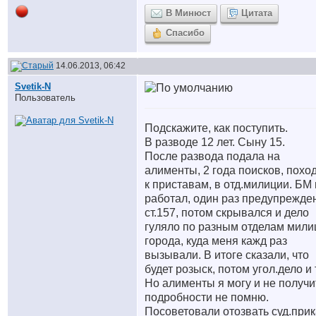
В Минюст
Цитата
Спасибо
14.06.2013, 06:42
Svetik-N
Пользователь
Подскажите, как поступить.
В разводе 12 лет. Сыну 15.
После развода подала на
алименты, 2 года поисков, похо
к приставам, в отд.милиции. БМ
работал, один раз предупрежде
ст.157, потом скрывался и дело
гуляло по разным отделам мили
города, куда меня кажд раз
вызывали. В итоге сказали, что
будет розыск, потом угол.дело и т
Но алименты я могу и не получи
подробности не помню.
Посоветовали отозвать суд.прик