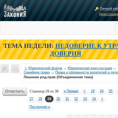
Личный ка
Регистраци
ТЕМА НЕДЕЛИ:
НЕДОВЕРИЕ К УТР
ДОВЕРИЯ
Юридический форум
→
Юридическая консультация
→
Семейное право
→
Права и обязанности родителей и дет
Лишение род.прав (Объединенная тема)
Ответить
«
Первая
<
19
24
25
Страница 29 из 38
27
28
29
30
31
32
33
34
>
Последняя
»