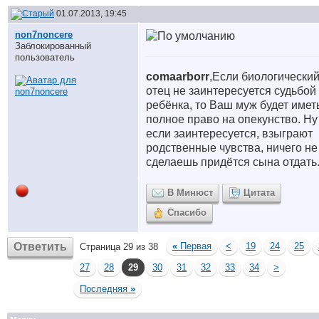
01.07.2013, 19:45
non7noncere
Заблокированный
пользователь
comaarborr
,Если биологически
отец не заинтересуется судьбой
ребёнка, то Ваш муж будет имет
полное право на опекунство. Ну
если заинтересуется, взыграют
родственные чувства, ничего не
сделаешь придётся сына отдать
В Минюст
Цитата
Спасибо
Ответить
«
Первая
<
19
24
25
Страница 29 из 38
27
28
29
30
31
32
33
34
>
Последняя
»