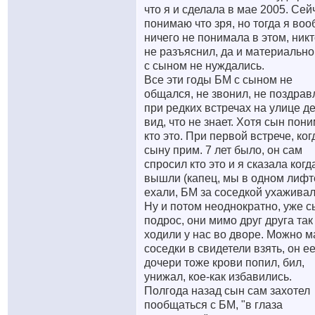
что я и сделала в мае 2005. Сей
понимаю что зря, но тогда я во
ничего не понимала в этом, ник
не разъяснил, да и материальн
с сыном не нуждались.
Все эти годы БМ с сыном не
общался, не звонил, не поздрав
при редких встречах на улице д
вид, что не знает. Хотя сын пон
кто это. При первой встрече, ког
сыну прим. 7 лет было, он сам
спросил кто это и я сказала когд
вышли (капец, мы в одном лифт
ехали, БМ за соседкой ухаживал
Ну и потом неоднократно, уже с
подрос, они мимо друг друга так
ходили у нас во дворе. Можно м
соседки в свидетели взять, он е
дочери тоже крови попил, бил,
унижал, кое-как избавились.
Полгода назад сын сам захотел
пообщаться с БМ, "в глаза