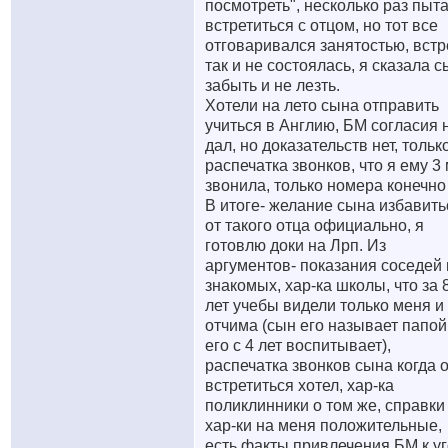
посмотреть", несколько раз пыт
встретиться с отцом, но тот все
отговаривался занятостью, встр
так и не состоялась, я сказала 
забыть и не лезть.
Хотели на лето сына отправить
учиться в Англию, БМ согласия 
дал, но доказательств нет, тольк
распечатка звонков, что я ему 3
звонила, только номера конечно
В итоге- желание сына избавить
от такого отца официально, я
готовлю доки на Лрп. Из
аргументов- показания соседей 
знакомых, хар-ка школы, что за 
лет учебы видели только меня и
отчима (сын его называет папой
его с 4 лет воспитывает),
распечатка звонков сына когда 
встретиться хотел, хар-ка
поликлинники о том же, справки
хар-ки на меня положительные,
есть факты привлечения БМ к у