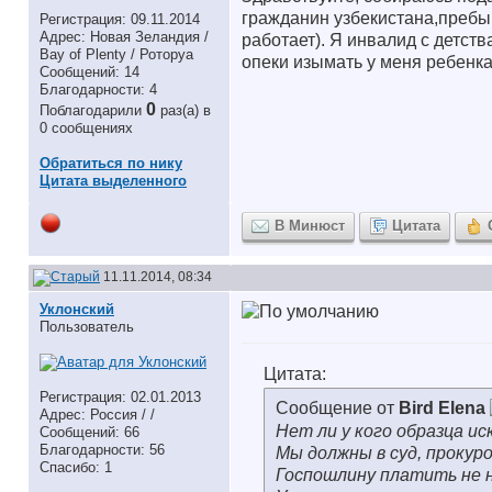
гражданин узбекистана,пребы
Регистрация: 09.11.2014
Адрес: Новая Зеландия /
работает). Я инвалид с детств
Bay of Plenty / Роторуа
опеки изымать у меня ребенк
Сообщений: 14
Благодарности: 4
0
Поблагодарили
раз(а) в
0 сообщениях
Обратиться по нику
Цитата выделенного
В Минюст
Цитата
11.11.2014, 08:34
Уклонский
Пользователь
Цитата:
Регистрация: 02.01.2013
Сообщение от
Bird Elena
Адрес: Россия / /
Нет ли у кого образца ис
Сообщений: 66
Благодарности: 56
Мы должны в суд, прокур
Спасибо: 1
Госпошлину платить не 