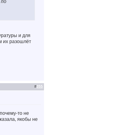
 по
уратуры и для
м их разошлёт
#
355
почему-то не
казала, якобы не