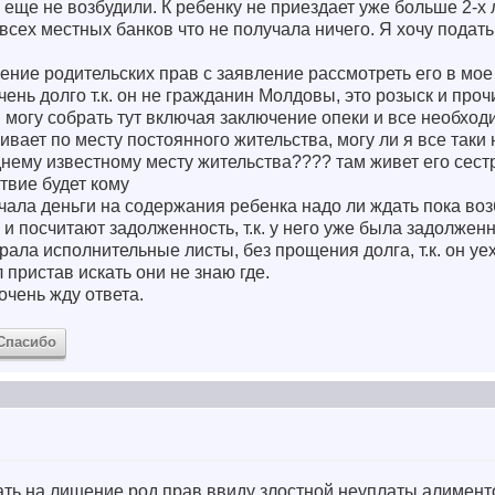
еще не возбудили. К ребенку не приездает уже больше 2-х л
 всех местных банков что не получала ничего. Я хочу подат
шение родительских прав с заявление рассмотреть его в мое
 очень долго т.к. он не гражданин Молдовы, это розыск и про
 могу собрать тут включая заключение опеки и все необхо
живает по месту постоянного жительства, могу ли я все таки
днему известному месту жительства???? там живет его сест
ствие будет кому
учала деньги на содержания ребенка надо ли ждать пока воз
и посчитают задолженность, т.к. у него уже была задолженн
ирала исполнительные листы, без прощения долга, т.к. он уе
 пристав искать они не знаю где.
чень жду ответа.
Спасибо
ать на лишение род.прав ввиду злостной неуплаты алимент