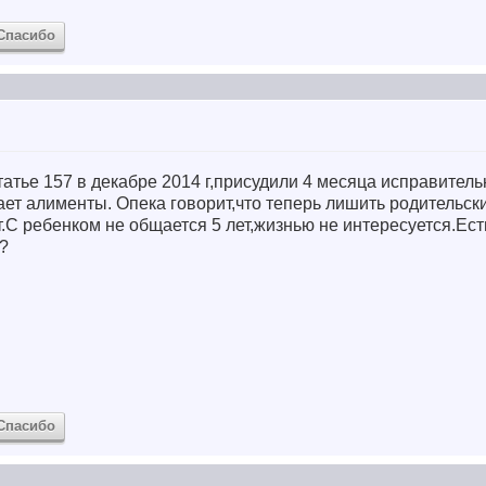
Спасибо
атье 157 в декабре 2014 г,присудили 4 месяца исправитель
ет алименты. Опека говорит,что теперь лишить родительск
т.С ребенком не общается 5 лет,жизнью не интересуется.Ест
?
Спасибо