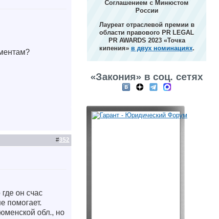
Соглашением с Минюстом
России
Лауреат отраслевой премии в
области правового PR LEGAL
PR AWARDS 2023 «Точка
кипения»
в двух номинациях
.
иментам?
«Закония» в соц. сетях
#
352
где он счас
не помогает.
юменской обл., но