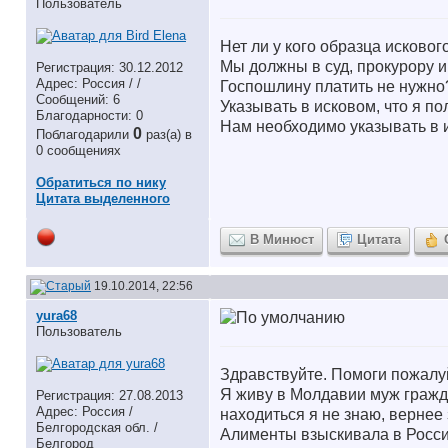
Пользователь
Нет ли у кого образца исково
Мы должны в суд, прокурору и
Регистрация: 30.12.2012
Адрес: Россия / /
Госпошлину платить не нужно
Сообщений: 6
Указывать в исковом, что я 
Благодарности: 0
Нам необходимо указывать в 
0
Поблагодарили
раз(а) в
0 сообщениях
Обратиться по нику
Цитата выделенного
В Минюст
Цитата
19.10.2014, 22:56
yura68
Пользователь
Здравствуйте. Помоги пожалу
Я живу в Молдавии муж гражда
Регистрация: 27.08.2013
Адрес: Россия /
находиться я не знаю, вернее 
Белгородская обл. /
Алименты взыскивала в Росси
Белгород