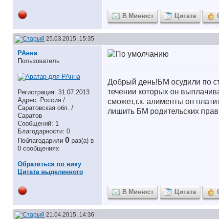
В Минюст
Цитата
25.03.2015, 15:35
РАнна
Пользователь
Добрый день!БМ осудили по ст
течении которых он выплачива
Регистрация: 31.07.2013
Адрес: Россия /
сможет,т.к. алименты он плати
Саратовская обл. /
лишить БМ родительских прав
Саратов
Сообщений: 1
Благодарности: 0
0
Поблагодарили
раз(а) в
0 сообщениях
Обратиться по нику
Цитата выделенного
В Минюст
Цитата
21.04.2015, 14:36