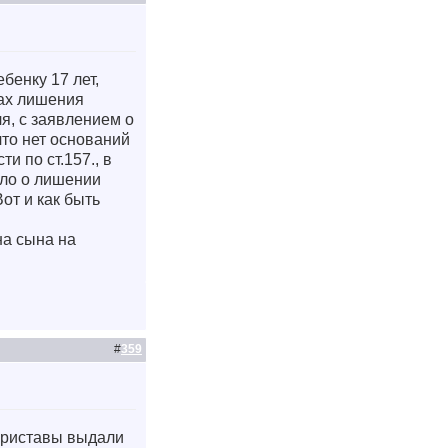
бенку 17 лет,
тах лишения
я, с заявлением о
что нет оснований
и по ст.157., в
ело о лишении
Вот и как быть
на сына на
#
359
 приставы выдали