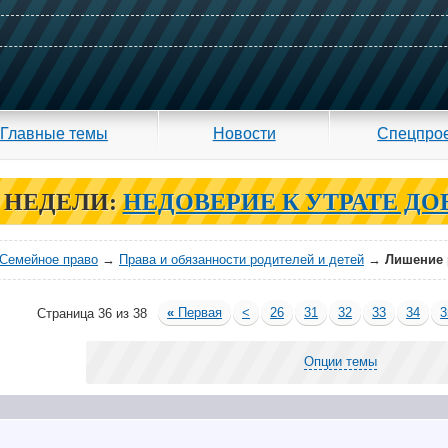
Главные темы
Новости
Спецпро
 НЕДЕЛИ:
НЕДОВЕРИЕ К УТРАТЕ ДО
Семейное право
→
Права и обязанности родителей и детей
→
Лишение 
«
Первая
<
26
31
32
33
34
3
Страница 36 из 38
Опции темы