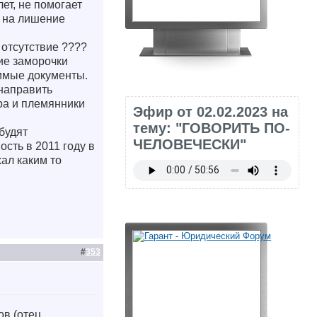
ет, не помогает
ь на лишение
 отсутствие ????
чие заморочки
димые документы.
 направить
ра и племянники
Эфир от 02.02.2023 на
тему: "ГОВОРИТЬ ПО-
будят
ЧЕЛОВЕЧЕСКИ"
ость в 2011 году в
хал каким то
#
353
ов (отец