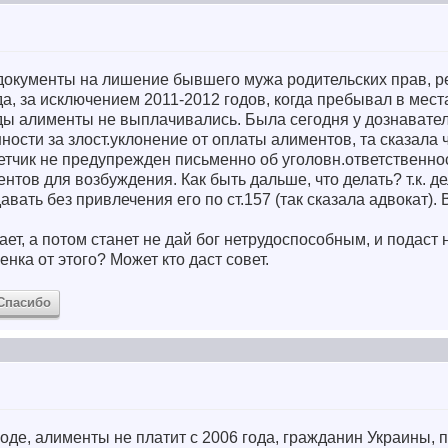
документы на лишение бывшего мужа родительских прав, ре
да, за исключением 2011-2012 годов, когда пребывал в мес
ды алименты не выплачивались. Была сегодня у дознавател
ности за злост.уклонение от оплаты алиментов, та сказала 
ветчик не предупрежден письменно об уголовн.ответственност
нтов для возбуждения. Как быть дальше, что делать? т.к. д
вать без привлечения его по ст.157 (так сказала адвокат). 
ет, а потом станет не дай бог нетрудоспособным, и подаст 
енка от этого? Может кто даст совет.
Спасибо
оде, алименты не платит с 2006 года, гражданин Украины,