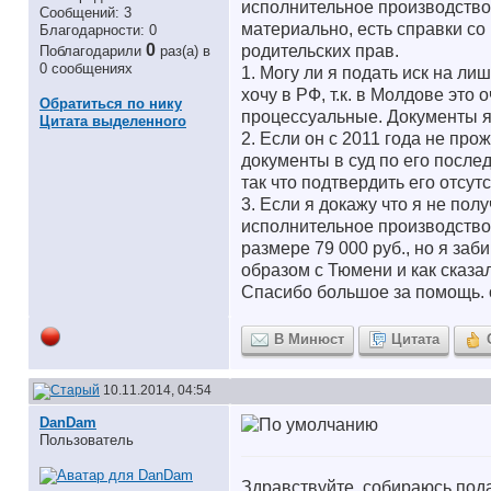
исполнительное производство 
Сообщений: 3
материально, есть справки со
Благодарности: 0
0
родительских прав.
Поблагодарили
раз(а) в
0 сообщениях
1. Могу ли я подать иск на ли
хочу в РФ, т.к. в Молдове это
Обратиться по нику
процессуальные. Документы я
Цитата выделенного
2. Если он с 2011 года не про
документы в суд по его после
так что подтвердить его отсут
3. Если я докажу что я не пол
исполнительное производство 
размере 79 000 руб., но я заб
образом с Тюмени и как сказал
Спасибо большое за помощь. о
В Минюст
Цитата
10.11.2014, 04:54
DanDam
Пользователь
Здравствуйте, собираюсь под