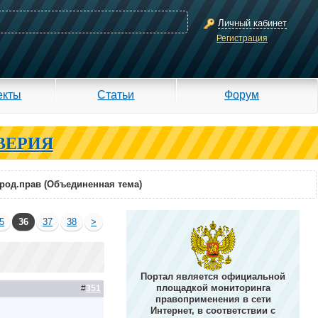
Личный кабинет
Регистрация
екты
Статьи
Форум
ВЕРИЯ
род.прав (Объединенная тема)
5
36
37
38
>
Портал является официальной
площадкой мониторинга
#
351
правоприменения в сети
Интернет, в соответствии с