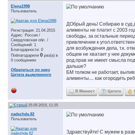
Elena1998
Пользователь
ДОбрый день! Собираю в суд 
алименты не платит с 2003 го
Регистрация: 21.04.2015
Адрес: Россия /
свободы, за остальные перио
Свердловская обл. /
привлечении к угол.ответствен
Сообщений: 1
для возбуждения дела, т.к. от
Благодарности: 0
общем не хватает у нее докуме
0
Поблагодарили
раз(а) в
род.прав не имеет смысла пода
0 сообщениях
дальше?
Обратиться по нику
БМ толком не работает, выпива
Цитата выделенного
алименты.... как огородить реб
В Минюст
Цитата
25.05.2015, 11:25
nadezhda.82
Пользователь
Здравствуйте! С мужем в разв