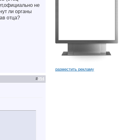
ет,официально не
чнут ли органы
ав отца?
разместить рекламу
#
354