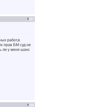
#
357
ных работ,в
их прав БМ суд не
ь ли у меня шанс
#
358