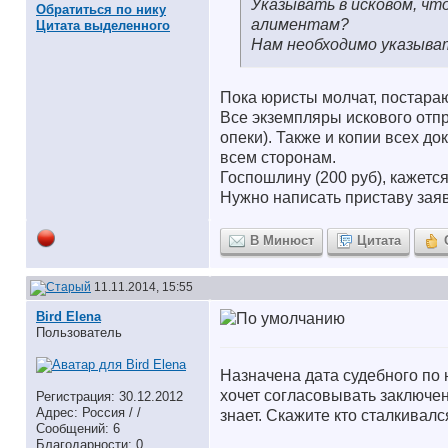
Указывать в исковом, чт
Обратиться по нику
алиментам?
Цитата выделенного
Нам необходимо указыват
Пока юристы молчат, постара
Все экземпляры искового отпра
опеки). Также и копии всех д
всем сторонам.
Госпошлину (200 руб), кажется
Нужно написать приставу заяв
В Минюст
Цитата
11.11.2014, 15:55
Bird Elena
Пользователь
Назначена дата судебного по 
хочет согласовывать заключен
Регистрация: 30.12.2012
Адрес: Россия / /
знает. Скажите кто сталкивал
Сообщений: 6
Благодарности: 0