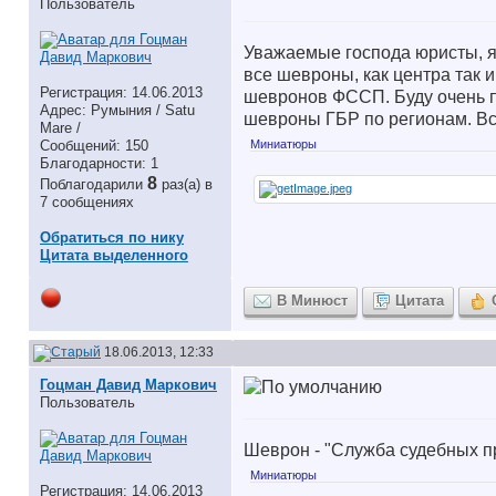
Пользователь
Уважаемые господа юристы, я 
все шевроны, как центра так
Регистрация: 14.06.2013
шевронов ФССП. Буду очень п
Адрес: Румыния / Satu
шевроны ГБР по регионам. Все
Mare /
Миниатюры
Сообщений: 150
Благодарности: 1
8
Поблагодарили
раз(а) в
7 сообщениях
Обратиться по нику
Цитата выделенного
В Минюст
Цитата
18.06.2013, 12:33
Гоцман Давид Маркович
Пользователь
Шеврон - "Служба судебных 
Миниатюры
Регистрация: 14.06.2013