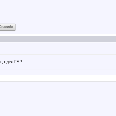
Спасибо
цотдел ГБР