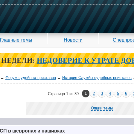
Главные темы
Новости
Спецпро
 НЕДЕЛИ:
НЕДОВЕРИЕ К УТРАТЕ ДО
→
Форум судебных приставов
→
История Службы судебных приставов
1
2
3
4
5
6
Страница 1 из 39
Опции темы
СП в шевронах и нашивках