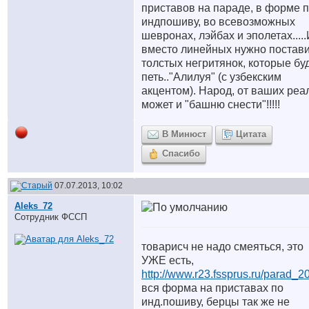
приставов на параде, в форме 
индпошиву, во всевозможных
шевронах, лэйбах и эполетах....
вместо линейных нужно постав
толстых негритянок, которые бу
петь.."Алилуя" (с узбекским
акцентом). Народ, от ваших реа
может и "башню снести"!!!!!
В Минюст
Цитата
Спасибо
07.07.2013, 10:02
Aleks_72
Сотрудник ФССП
товарисч не надо смеяться, это
УЖЕ есть,
http://www.r23.fssprus.ru/parad_2
вся форма на приставах по
инд.пошиву, берцы так же не