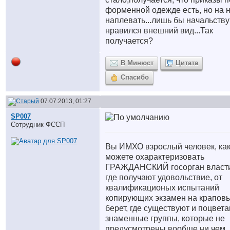
форменной одежде есть, но на 
наплевать...лишь бы начальству
нравился внешний вид...Так
получается?
В Минюст
Цитата
Спасибо
07.07.2013, 01:27
SP007
Сотрудник ФССП
Вы ИМХО взрослый человек, ка
можете охарактеризовать
ГРАЖДАНСКИЙ госорган власти
где получают удовольствие, от
квалификационых испытаний
копирующих экзамен на крапов
берет, где существуют и поцвет
знаменные группы, которые не
предусмотрены вообще ни чем, 