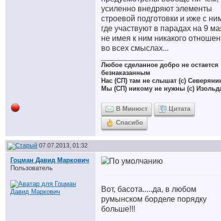
усиленно внедряют элементы
строевой подготовки и иже с ни
где участвуют в парадах на 9 ма
не имея к ним никакого отноше
во всех смыслах...
__________________
Любое сделанное добро не остается
безнаказанным
Нас (СП) там не слышат (с) Северяни
Мы (СП) никому не нужны (с) Изольд
В Минюст
Цитата
Спасибо
07.07.2013, 01:32
Гоцман Давид Маркович
Пользователь
Вот, басота.....да, в любом
румынском борделе порядку
больше!!!