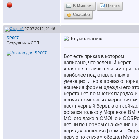
В Минюст
Цитата
Спасибо
07.07.2013, 01:46
SP007
Сотрудник ФССП
Вот есть приказ в котором
написано, что зеленый берет
является отличительным призн
наиболее подготовленных и
умеющих... , но в приказ о поряд
ношения формы одежды его это
берета нет, во многих парадах и
прочих помпезных мероприятия
носят черный берет, а он сейчас
остался только у Морпехов ВМФ
МО, его даже в ОМОНе и СОБР
нет ни по нормам снабжения ни
порядку ношения формы... Фор
новую по слухам обещал Мулов