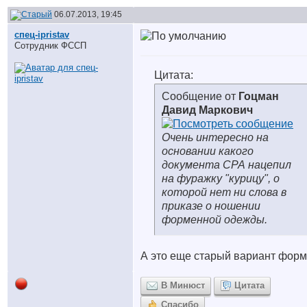
06.07.2013, 19:45
спец-ipristav
Сотрудник ФССП
Цитата:
Сообщение от
Гоцман
Давид Маркович
Очень интересно на
основании какого
документа СРА нацепил
на фуражку "курицу", о
которой нет ни слова в
приказе о ношении
форменной одежды.
А это еще старый вариант форм
В Минюст
Цитата
Спасибо