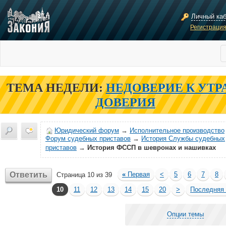
Личный ка
Регистраци
ТЕМА НЕДЕЛИ:
НЕДОВЕРИЕ К УТР
ДОВЕРИЯ
Юридический форум
→
Исполнительное производство
Форум судебных приставов
→
История Службы судебных
приставов
→
История ФССП в шевронах и нашивках
Ответить
«
Первая
<
5
6
7
8
Страница 10 из 39
10
11
12
13
14
15
20
>
Последняя
Опции темы