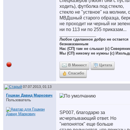
спецназеров (любят они с пуст
ходить), футболка под стекло,
стекло не "уствное" на молнии, 
МВДшный старого образца, бер
не проходит ни черный ни зеле
ни по 113 ни по 255 приказам...
__________________
Любое сделанное добро не остается
безнаказанным
Нас (СП) там не слышат (с) Северяни
Мы (СП) никому не нужны (с) Изольд
В Минюст
Цитата
Спасибо
07.07.2013, 01:13
Гоцман Давид Маркович
Пользователь
SP007, благодарю за
исчерпывающий ответ. Но
"непоняток" еще больше
стало,получается, что приказы п