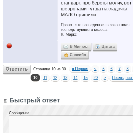
стандарт, про береты молчу, вот 
шевронами тут да накладочка,
МАЛО пришили.
__________________
Право - это возведенная в закон воля
господствующего класса.
К. Маркс
В Минюст
Цитата
Спасибо
Ответить
«
Первая
<
5
6
7
8
Страница 10 из 39
10
11
12
13
14
15
20
>
Последняя
Быстрый ответ
Сообщение: