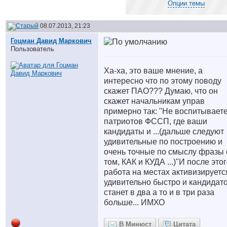
Опции темы
08.07.2013, 21:23
Гоцман Давид Маркович
Пользователь
Ха-ха, это ваше мнение, а
интересно что по этому поводу
скажет ПАО??? Думаю, что он
скажет начальникам управ
примерно так: "Не воспитывает
патриотов ФССП, где ваши
кандидаты и ...(дальше следуют
удивительные по построению и
очень точные по смыслу фразы 
том, КАК и КУДА ...)"И после это
работа на местах активизируетс
удивительно быстро и кандидат
станет в два а то и в три раза
больше... ИМХО
В Минюст
Цитата