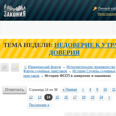
Личный ка
Регистраци
ТЕМА НЕДЕЛИ:
НЕДОВЕРИЕ К УТР
ДОВЕРИЯ
Юридический форум
→
Исполнительное производство
Форум судебных приставов
→
История Службы судебных
приставов
→
История ФССП в шевронах и нашивках
Ответить
«
Первая
<
4
9
10
11
Страница 14 из 39
12
13
14
15
16
17
18
19
24
>
Последняя
»