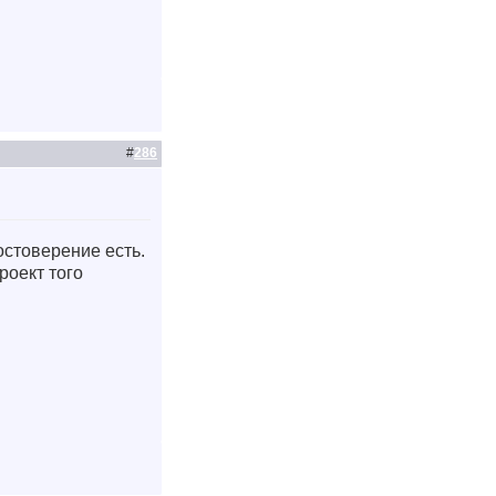
#
286
остоверение есть.
роект того