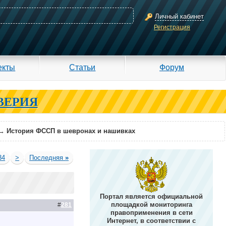
Личный кабинет
Регистрация
екты
Статьи
Форум
ВЕРИЯ
→
История ФССП в шевронах и нашивках
34
>
Последняя
»
Портал является официальной
площадкой мониторинга
#
281
правоприменения в сети
Интернет, в соответствии с