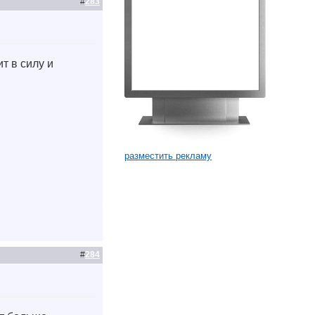
#
283
т в силу и
.
разместить рекламу
#
284