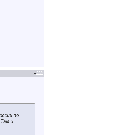
#
289
оссии по
 Там и