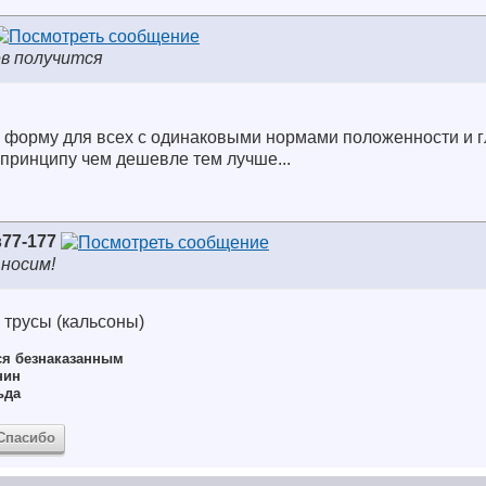
ев получится
ю форму для всех с одинаковыми нормами положенности и г
 принципу чем дешевле тем лучше...
77-177
носим!
 трусы (кальсоны)
ся безнаказанным
нин
ьда
Спасибо