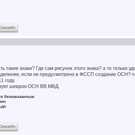
Спасибо
ь такие знаки? Где сам рисунок этого знака? а то только уд
зделение, если не предусмотрено в ФССП создание ОСН? п
1 году.
ирует шеврон ОСН ВВ МВД.
ся безнаказанным
нин
ьда
Спасибо