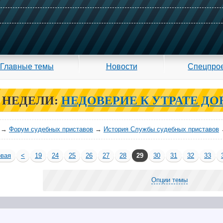
Главные темы
Новости
Спецпро
 НЕДЕЛИ:
НЕДОВЕРИЕ К УТРАТЕ ДО
→
Форум судебных приставов
→
История Службы судебных приставов
вая
<
19
24
25
26
27
28
29
30
31
32
33
Опции темы