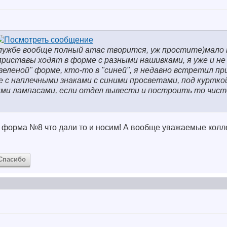
лужбе вообще полный атас творится, уж простите)мало 
приставы ходят в форме с разными нашивками, я уже и не
зеленой" форме, кто-то в "синей", я недавно встретил пр
 с наплечными знаками с синими просветами, под куртко
ыми лампасами, если отдел вывести и построить то чист
 форма №8 что дали то и носим! А вообще уважаемые колле
Спасибо