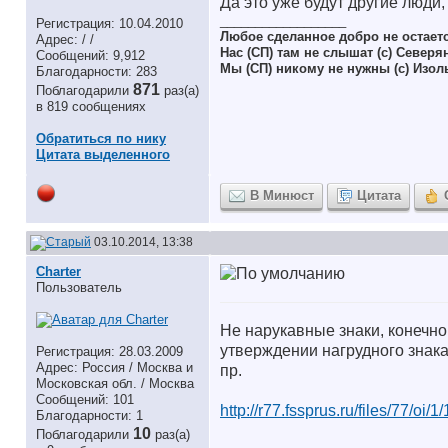
Да это уже будут другие люди
__________________
Регистрация: 10.04.2010
Любое сделанное добро не остает
Адрес: / /
Нас (СП) там не слышат (с) Северя
Сообщений: 9,912
Мы (СП) никому не нужны (с) Изол
Благодарности: 283
871
Поблагодарили
раз(а)
в 819 сообщениях
Обратиться по нику
Цитата выделенного
В Минюст
Цитата
03.10.2014, 13:38
Charter
Пользователь
Не нарукавные знаки, конечно
утверждении нагрудного знака
Регистрация: 28.03.2009
Адрес: Россия / Москва и
пр.
Московская обл. / Москва
Сообщений: 101
http://r77.fssprus.ru/files/77/oi/1
Благодарности: 1
10
Поблагодарили
раз(а)