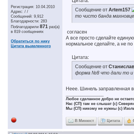
Цитата:
Регистрация: 10.04.2010
Сообщение от
Artem157
Адрес: / /
то чисто банда махновц
Сообщений: 9,912
Благодарности: 283
871
Поблагодарили
раз(а)
в 819 сообщениях
согласен
А все просто сделайте едину
Обратиться по нику
нормальное сделайте, а не по
Цитата выделенного
Цитата:
Сообщение от
Станислав
форма №8 что дали то и 
Неее. Шинель заправленная в
__________________
Любое сделанное добро не остает
Нас (СП) там не слышат (с) Северя
Мы (СП) никому не нужны (с) Изол
В Минюст
Цитата