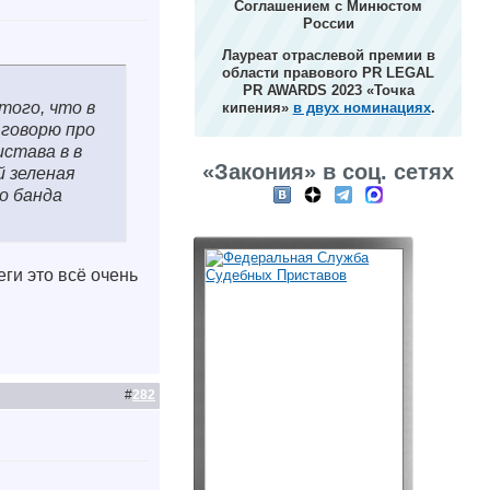
Соглашением с Минюстом
России
Лауреат отраслевой премии в
области правового PR LEGAL
PR AWARDS 2023 «Точка
того, что в
кипения»
в двух номинациях
.
 говорю про
истава в в
«Закония» в соц. сетях
й зеленая
о банда
ги это всё очень
#
282