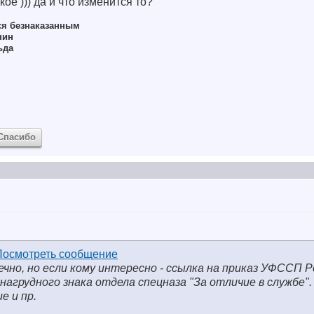
ое ))) да и что изменится то?
ся безнаказанным
нин
ьда
Спасибо
ечно, но если кому интересно - ссылка на приказ УФССП Р
агрудного знака отдела спецназа "За отличие в службе".
е и пр.