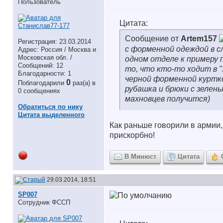
Пользователь
Цитата:
Сообщение от
Artem157
Регистрация: 23.03.2014
с форменной одеждой в с
Адрес: Россия / Москва и
Московская обл. /
одном отделе к примеру 
Сообщений: 12
то, что кто-то ходит в "
Благодарности: 1
черной форменной куртке
0
Поблагодарили
раз(а) в
рубашка и брюки с зелен
0 сообщениях
махновцев получится)
Обратиться по нику
Цитата выделенного
Как раньше говорили в армии,
прискорбно!
В Минюст
Цитата
29.03.2014, 18:51
SP007
Сотрудник ФССП