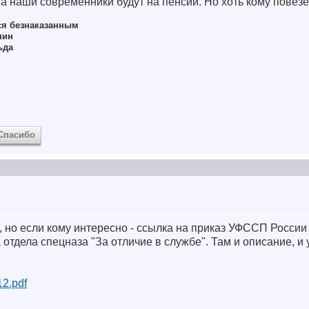
, а наши современники будут на пенсии. Но хоть кому повез
ся безнаказанным
нин
ьда
Спасибо
, но если кому интересно - ссылка на приказ УФССП России
 отдела спецназа "За отличие в службе". Там и описание, и
/12.pdf