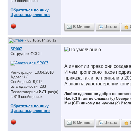
в 9 сообщениях
Обратиться по нику
Цитата выделенного
В Минюст
Цитата
03.10.2014, 20:12
SP007
Сотрудник ФССП
А имеют ли право они создават
И чем прописано такое подра
Регистрация: 10.04.2010
Адрес: / /
приказа так и не приняли в 201
Сообщений: 9,912
А знак на удостоверении коп
Благодарности: 283
__________________
871
Поблагодарили
раз(а)
Любое сделанное добро не остает
в 819 сообщениях
Нас (СП) там не слышат (с) Северя
Мы (СП) никому не нужны (с) Изол
Обратиться по нику
Цитата выделенного
В Минюст
Цитата