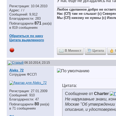
У нас еще не догадались на так
__________________
Регистрация: 10.04.2010
Любое сделанное добро не остает
Адрес: / /
Нас (СП) там не слышат (с) Северя
Сообщений: 9,912
Мы (СП) никому не нужны (с) Изол
Благодарности: 283
871
Поблагодарили
раз(а)
в 819 сообщениях
Обратиться по нику
Цитата выделенного
В Минюст
Цитата
06.10.2014, 23:15
Aleks_72
Сотрудник ФССП
Цитата:
Регистрация: 27.01.2009
Сообщение от
Charter
Сообщений: 910
Не нарукавные знаки, кон
Благодарности: 47
80
Москве "Об утверждении н
Поблагодарили
раз(а)
в 71 сообщениях
описание, и удостоверени