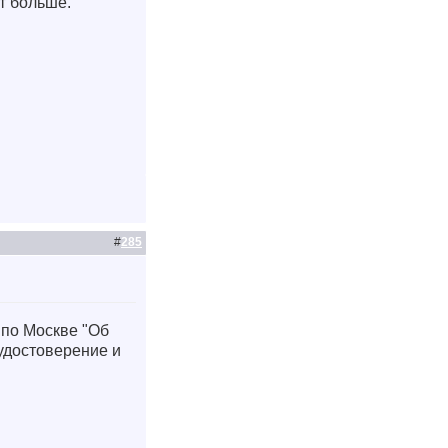
ет больше.
#
285
 по Москве "Об
 удостоверение и