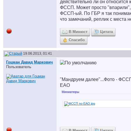
действительно ли он относится 
ФССП. Может просто "впарили",
ФССП-ый. По ГБР я так понима
что замечаний, реплик с места н
В Минюст
Цитата
Спасибо
19.06.2013, 01:41
Гоцман Давид Маркович
Пользователь
"Мандруем далее"...Фото - ФСС
ЕАО
Миниатюры
В Минюст
Цитата