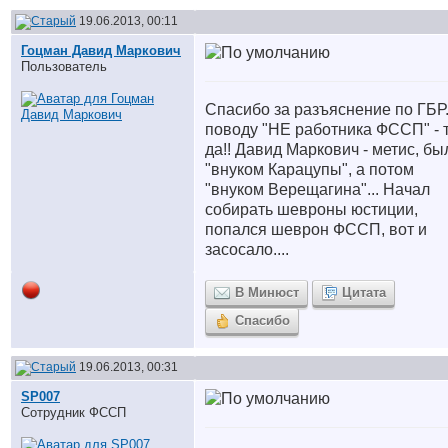
19.06.2013, 00:11
Гоцман Давид Маркович
Пользователь
Спасибо за разъяснение по ГБР
поводу "НЕ работника ФССП" - 
да!! Давид Маркович - метис, бы
"внуком Карацупы", а потом
"внуком Верещагина"... Начал
собирать шевроны юстиции,
попался шеврон ФССП, вот и
засосало....
В Минюст
Цитата
Спасибо
19.06.2013, 00:31
SP007
Сотрудник ФССП