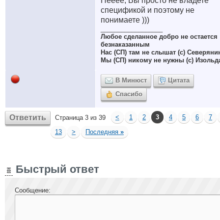
Нееее, Вы просто не владете
спецификой и поэтому не
понимаете )))
__________________
Любое сделанное добро не остается
безнаказанным
Нас (СП) там не слышат (с) Северяни
Мы (СП) никому не нужны (с) Изольд
В Минюст
Цитата
Спасибо
Ответить
<
1
2
3
4
5
6
7
Страница 3 из 39
13
>
Последняя
»
Быстрый ответ
Сообщение: