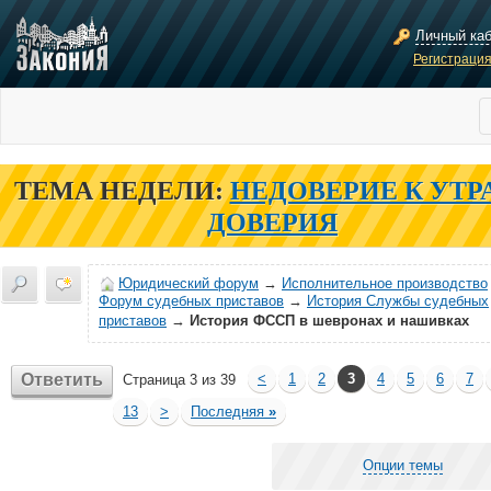
Личный ка
Регистраци
ТЕМА НЕДЕЛИ:
НЕДОВЕРИЕ К УТР
ДОВЕРИЯ
Юридический форум
→
Исполнительное производство
Форум судебных приставов
→
История Службы судебных
приставов
→
История ФССП в шевронах и нашивках
Ответить
<
1
2
3
4
5
6
7
Страница 3 из 39
13
>
Последняя
»
Опции темы