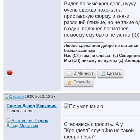
Видел по зиме кренделя, нуууу
очень одежда похожа на
приставскую форму, и знаки
различий близкие, но не такие о
в один, подошел посмотрел,
помоему ему было не уютно )))))
__________________
Любое сделанное добро не остается
безнаказанным
Нас (СП) там не слышат (с) Северяни
Мы (СП) никому не нужны (с) Изольд
В Минюст
Цитата
Спасибо
19.06.2013, 12:27
Гоцман Давид Маркович
Пользователь
Стесняюсь спросить...А у
"Кренделя" случайно не такой
шеврон был?