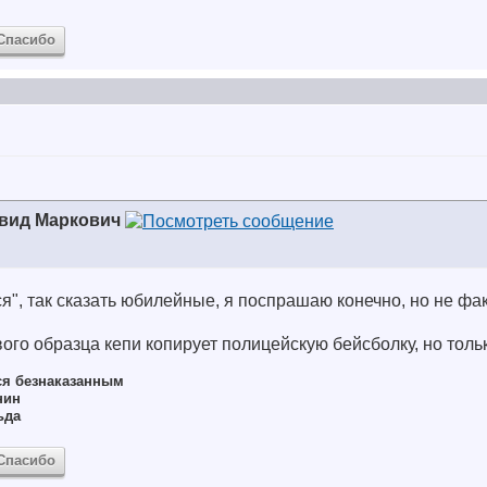
Спасибо
вид Маркович
я", так сказать юбилейные, я поспрашаю конечно, но не фак
вого образца кепи копирует полицейскую бейсболку, но толь
ся безнаказанным
нин
ьда
Спасибо