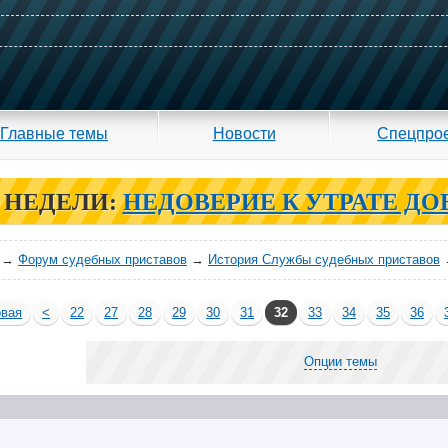
Главные темы
Новости
Спецпро
 НЕДЕЛИ:
НЕДОВЕРИЕ К УТРАТЕ ДО
→
Форум судебных приставов
→
История Службы судебных приставов
вая
<
22
27
28
29
30
31
32
33
34
35
36
Опции темы