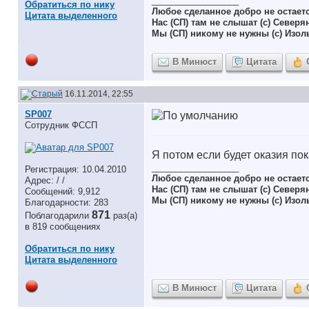
__________________
Обратиться по нику
Любое сделанное добро не остает
Цитата выделенного
Нас (СП) там не слышат (с) Северя
Мы (СП) никому не нужны (с) Изол
В Минюст
Цитата
16.11.2014, 22:55
SP007
Сотрудник ФССП
Я потом если будет оказия п
__________________
Регистрация: 10.04.2010
Любое сделанное добро не остает
Адрес: / /
Нас (СП) там не слышат (с) Северя
Сообщений: 9,912
Мы (СП) никому не нужны (с) Изол
Благодарности: 283
871
Поблагодарили
раз(а)
в 819 сообщениях
Обратиться по нику
Цитата выделенного
В Минюст
Цитата