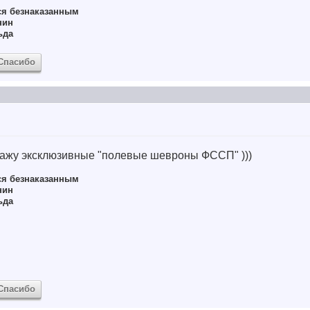
ся безнаказанным
нин
ьда
Спасибо
окажу эксклюзивные "полевые шевроны ФССП" )))
ся безнаказанным
нин
ьда
Спасибо