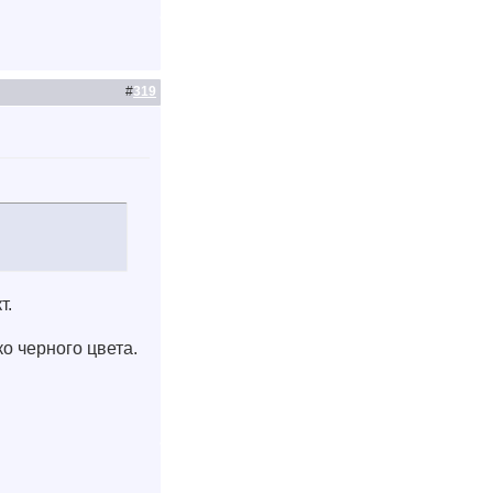
#
319
т.
ко черного цвета.