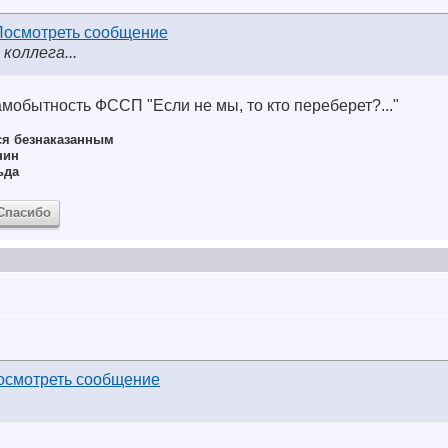
 коллега...
амобытность ФССП "Если не мы, то кто переберет?..."
ся безнаказанным
нин
ьда
Спасибо