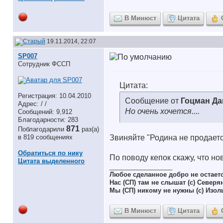
В Минюст
Цитата
19.11.2014, 22:07
SP007
Сотрудник ФССП
Цитата:
Регистрация: 10.04.2010
Сообщение от
Гоцман Да
Адрес: / /
Но очень хочется....
Сообщений: 9,912
Благодарности: 283
871
Поблагодарили
раз(а)
в 819 сообщениях
Звиняйте "Родина не продаетс
Обратиться по нику
По поводу кепок скажу, что но
Цитата выделенного
__________________
Любое сделанное добро не остает
Нас (СП) там не слышат (с) Северя
Мы (СП) никому не нужны (с) Изол
В Минюст
Цитата