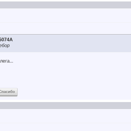
5074А
ебор
лега...
Спасибо