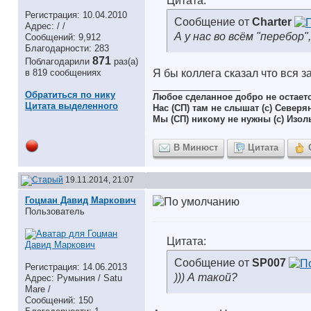
Цитата:
Регистрация: 10.04.2010
Сообщение от
Charter
Адрес: / /
А у нас во всём "перебор",
Сообщений: 9,912
Благодарности: 283
871
Поблагодарили
раз(а)
в 819 сообщениях
Я бы коллега сказал что вся з
__________________
Обратиться по нику
Любое сделанное добро не остает
Цитата выделенного
Нас (СП) там не слышат (с) Северя
Мы (СП) никому не нужны (с) Изол
В Минюст
Цитата
19.11.2014, 21:07
Гоцман Давид Маркович
Пользователь
Цитата:
Сообщение от
SP007
Регистрация: 14.06.2013
))) А такой?
Адрес: Румыния / Satu
Mare /
Сообщений: 150