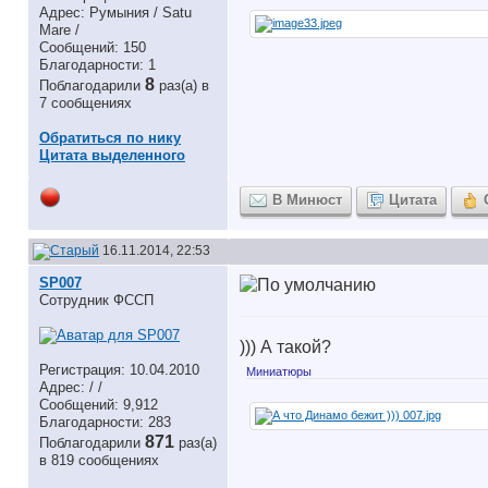
Адрес: Румыния / Satu
Mare /
Сообщений: 150
Благодарности: 1
8
Поблагодарили
раз(а) в
7 сообщениях
Обратиться по нику
Цитата выделенного
В Минюст
Цитата
16.11.2014, 22:53
SP007
Сотрудник ФССП
))) А такой?
Регистрация: 10.04.2010
Миниатюры
Адрес: / /
Сообщений: 9,912
Благодарности: 283
871
Поблагодарили
раз(а)
в 819 сообщениях