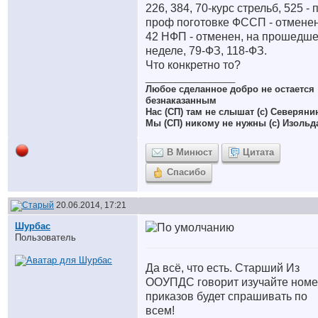
226, 384, 70-курс стрельб, 525 - 
проф поготовке ФССП - отменен
42 НФП - отменен, на прошедш
неделе, 79-ФЗ, 118-ФЗ.
Что конкретно то?
__________________
Любое сделанное добро не остается
безнаказанным
Нас (СП) там не слышат (с) Северяни
Мы (СП) никому не нужны (с) Изольд
В Минюст
Цитата
Спасибо
20.06.2014, 17:21
Шурбас
Пользователь
Да всё, что есть. Старший Из
ООУПДС говорит изучайте ном
приказов будет спрашивать по
всем!