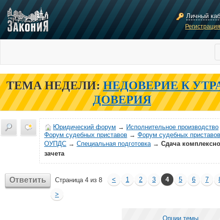
Личный ка
Регистраци
ТЕМА НЕДЕЛИ:
НЕДОВЕРИЕ К УТР
ДОВЕРИЯ
Юридический форум
→
Исполнительное производство
Форум судебных приставов
→
Форум судебных приставов
ОУПДС
→
Специальная подготовка
→
Сдача комплексно
зачета
Ответить
<
1
2
3
4
5
6
7
Страница 4 из 8
>
Опции темы