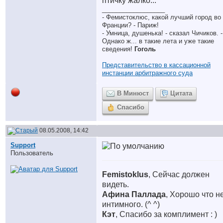
птичку жалко...
__________________
- Фемистоклюс, какой лучший город во
Франции? - Париж!
- Умница, душенька! - сказал Чичиков. -
Однако ж... в такие лета и уже такие
сведения!
Гоголь
Представительство в кассационной
инстанции арбитражного суда
В Минюст
Цитата
Спасибо
08.05.2008, 14:42
Support
Пользователь
Femistoklus
, Сейчас должен
видеть.
Афина Паллада
, Хорошо что н
интимного. (^ ^)
Кэт
, Спасибо за комплимент : )