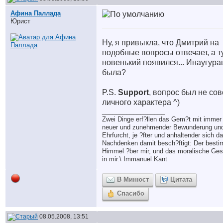
Афина Паллада
Юрист
Ну, я привыкла, что Дмитрий на
подобные вопросы отвечает, а т
новенький появился... Инаугура
была?
P.S.
Support
, вопрос был не со
личного характера ^)
__________________
Zwei Dinge erf?llen das Gem?t mit immer
neuer und zunehmender Bewunderung un
Ehrfurcht, je ?fter und anhaltender sich d
Nachdenken damit besch?ftigt: Der bestir
Himmel ?ber mir, und das moralische Ges
in mir.\ Immanuel Kant
В Минюст
Цитата
Спасибо
08.05.2008, 13:51