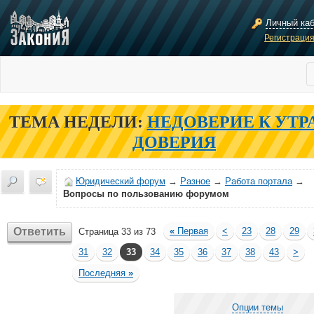
Личный ка
Регистраци
ТЕМА НЕДЕЛИ:
НЕДОВЕРИЕ К УТР
ДОВЕРИЯ
Юридический форум
→
Разное
→
Работа портала
→
Вопросы по пользованию форумом
Ответить
«
Первая
<
23
28
29
Страница 33 из 73
31
32
33
34
35
36
37
38
43
>
Последняя
»
Опции темы