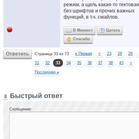
режим, а щель какая-то тектовая.
без шрифтов и прочих важных
функций, в т.ч. смайлов.
В Минюст
Цитата
Спасибо
Ответить
«
Первая
<
23
28
29
Страница 33 из 73
31
32
33
34
35
36
37
38
43
>
Последняя
»
Быстрый ответ
Сообщение: