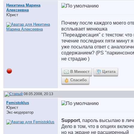
Никитина Марина
Алексеевна
Юрист
Почему после каждого моего от
всплывает менюшка
"Переадресация" с текстом: что 
течение последних пяти минут я
уже посылала ответ с аналогич
содержанием? (РS "паркинсоно
не страдаю
)
В Минюст
Цитата
Спасибо
08.05.2008, 20:13
Femistoklus
Юрист
Экс-модератор
Support
, пароль высылаю в личк
Дело в том, что в опциях включе
но на экране не расширенный