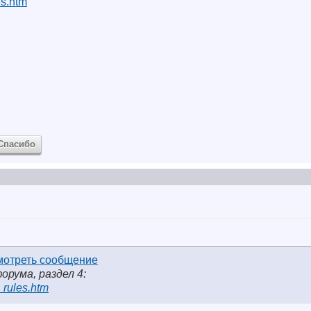
es.htm
Спасибо
форума, раздел 4:
_rules.htm