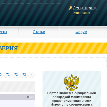
Личный кабинет
Регистрация
екты
Статьи
Форум
ВЕРИЯ
0
71
72
73
>
Портал является официальной
площадкой мониторинга
#
681
правоприменения в сети
Интернет, в соответствии с