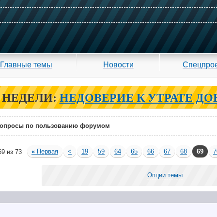
Главные темы
Новости
Спецпро
 НЕДЕЛИ:
НЕДОВЕРИЕ К УТРАТЕ ДО
опросы по пользованию форумом
«
Первая
<
19
59
64
65
66
67
68
69
7
9 из 73
Опции темы