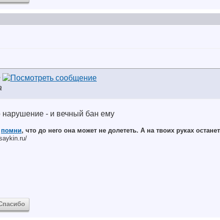
e
а
о нарушение - и вечный бан ему
,
помни
, что до него она может не долететь. А на твоих руках останет
saykin.ru/
Спасибо