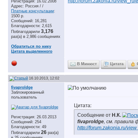
http://forum.zakonia.ru/view_rul
Регистрация: 16.02.2008
Адрес: Россия / /
Платные консультации
:
1500 р.
Сообщений: 16,281
Благодарности: 2,615
3,176
Поблагодарили
раз(а) в 2,986 сообщениях
Обратиться по нику
Цитата выделенного
В Минюст
Цитата
16.10.2013, 12:02
fivaproldge
Заблокированный
пользователь
Цитата:
Сообщение от
Н.К.
Регистрация: 26.03.2013
fivaproldge
, см. правила 
Сообщений: 254
Благодарности: 49
http://forum.zakonia.ru/view
26
Поблагодарили
раз(а)
в 25 сообщениях