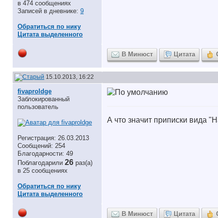
в 474 сообщениях
Записей в дневнике:
9
Обратиться по нику
Цитата выделенного
В Минюст
Цитата
15.10.2013, 16:22
fivaproldge
Заблокированный
пользователь
А что значит приписки вида "
Регистрация: 26.03.2013
Сообщений: 254
Благодарности: 49
26
Поблагодарили
раз(а)
в 25 сообщениях
Обратиться по нику
Цитата выделенного
В Минюст
Цитата