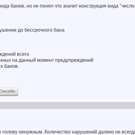
вида банов, но не понял что значит конструкция вида "числ
арушение до бессрочного бана
ждений всего
енных на данный момент предупреждений
х банов.
Спасибо
бе голову ненужным. Количество нарушений далеко не всегд