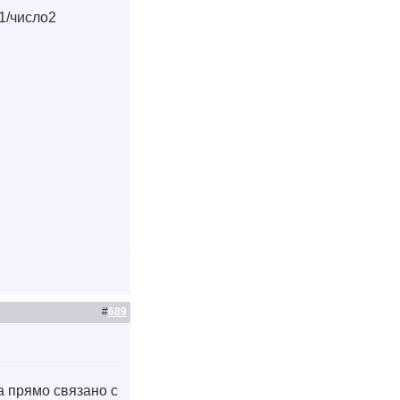
о1/число2
#
689
а прямо связано с