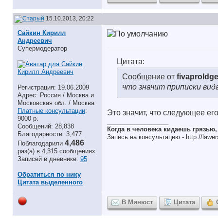
15.10.2013, 20:22
Сайкин Кирилл
Андреевич
Супермодератор
Цитата:
Сообщение от
fivaproldg
что значит приписки вид
Регистрация: 19.06.2009
Адрес: Россия / Москва и
Московская обл. / Москва
Платные консультации
:
Это значит, что следующее ег
9000 р.
__________________
Сообщений: 28,838
Когда в человека кидаешь грязью
Благодарности: 3,477
Запись на консультацию - http://lawer
4,486
Поблагодарили
раз(а) в 4,315 сообщениях
Записей в дневнике:
95
Обратиться по нику
Цитата выделенного
В Минюст
Цитата