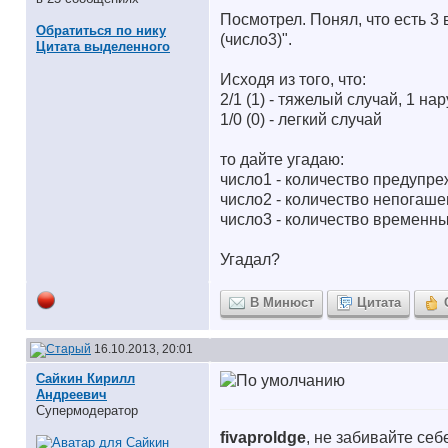
Посмотрел. Понял, что есть 3 
Обратиться по нику
(число3)".
Цитата выделенного
Исходя из того, что:
2/1 (1) - тяжелый случай, 1 н
1/0 (0) - легкий случай
то дайте угадаю:
число1 - количество предупре
число2 - количество непогаш
число3 - количество временны
Угадал?
В Минюст
Цитата
16.10.2013, 20:01
Сайкин Кирилл
Андреевич
Супермодератор
fivaproldge
, не забивайте се